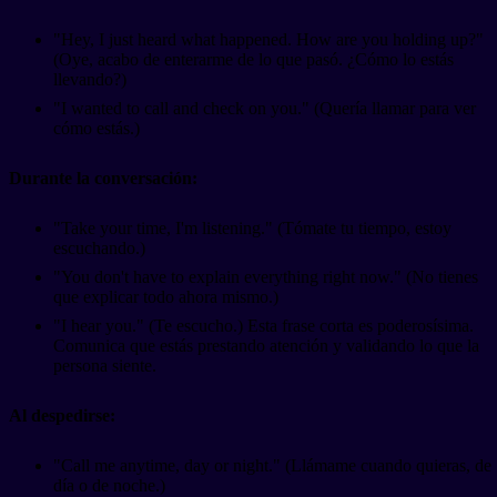
"Hey, I just heard what happened. How are you holding up?"
(Oye, acabo de enterarme de lo que pasó. ¿Cómo lo estás
llevando?)
"I wanted to call and check on you." (Quería llamar para ver
cómo estás.)
Durante la conversación:
"Take your time, I'm listening." (Tómate tu tiempo, estoy
escuchando.)
"You don't have to explain everything right now." (No tienes
que explicar todo ahora mismo.)
"I hear you." (Te escucho.) Esta frase corta es poderosísima.
Comunica que estás prestando atención y validando lo que la
persona siente.
Al despedirse:
"Call me anytime, day or night." (Llámame cuando quieras, de
día o de noche.)