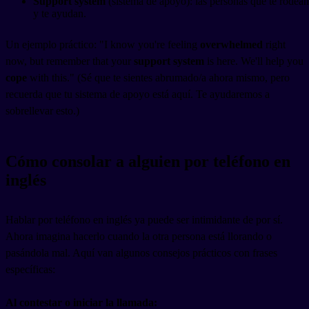
Support system
(sistema de apoyo): las personas que te rodean
y te ayudan.
Un ejemplo práctico: "I know you're feeling
overwhelmed
right
now, but remember that your
support system
is here. We'll help you
cope
with this." (Sé que te sientes abrumado/a ahora mismo, pero
recuerda que tu sistema de apoyo está aquí. Te ayudaremos a
sobrellevar esto.)
Cómo consolar a alguien por teléfono en
inglés
Hablar por teléfono en inglés ya puede ser intimidante de por sí.
Ahora imagina hacerlo cuando la otra persona está llorando o
pasándola mal. Aquí van algunos consejos prácticos con frases
específicas:
Al contestar o iniciar la llamada: