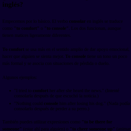
inglés?
Empecemos por lo básico. El verbo
consolar
en inglés se traduce
como
"to comfort"
o
"to console"
. Los dos funcionan, aunque
tienen matices ligeramente diferentes.
To comfort
se usa más en el sentido amplio de dar apoyo emocional,
hacer que alguien se sienta mejor.
To console
tiene un tono un poco
más formal y se asocia con situaciones de pérdida o duelo.
Algunos ejemplos:
"I tried to
comfort
her after she heard the news." (Intenté
consolarla después de que escuchó la noticia.)
"Nothing could
console
him after losing his dog." (Nada podía
consolarlo después de perder a su perro.)
También puedes utilizar expresiones como
"to be there for
someone"
(estar ahí para alguien) o
"to cheer someone up"
(animar