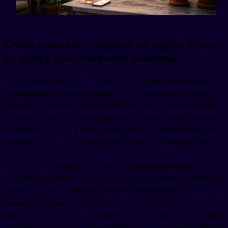
Cómo consolar a alguien en inglés: frases
de apoyo que realmente funcionan
Imagínate esta situación: un amigo que habla inglés acaba de recibir
una mala noticia. Quizás perdió su trabajo, terminó una relación o
simplemente está pasando por un día horrible. Tú quieres estar ahí,
quieres decir algo que ayude, pero las palabras en inglés no te salen.
Te quedas en blanco. Y lo peor es que sabes exactamente qué dirías
en español, pero traducirlo literalmente suena raro o incluso frío.
Esto le pasa a muchísima gente que está aprendiendo inglés. El
vocabulario emocional es una de las áreas más difíciles de dominar
porque no basta con saber las palabras: necesitas entender el tono, el
contexto y la intención detrás de cada frase. Hoy vamos a trabajar
exactamente eso. Te voy a dar frases concretas, con ejemplos reales,
para que sepas cómo consolar a alguien en inglés sin sonar como un