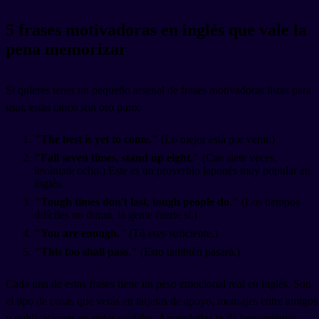
5 frases motivadoras en inglés que vale la
pena memorizar
Si quieres tener un pequeño arsenal de frases motivadoras listas para
usar, estas cinco son oro puro:
"The best is yet to come."
(Lo mejor está por venir.)
"Fall seven times, stand up eight."
(Cae siete veces,
levántate ocho.) Este es un proverbio japonés muy popular en
inglés.
"Tough times don't last, tough people do."
(Los tiempos
difíciles no duran, la gente fuerte sí.)
"You are enough."
(Tú eres suficiente.)
"This too shall pass."
(Esto también pasará.)
Cada una de estas frases tiene un peso emocional real en inglés. Son
el tipo de cosas que verás en tarjetas de apoyo, mensajes entre amigos
y publicaciones en redes sociales. Aprenderlas te da herramientas