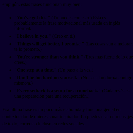
empujón, estas frases funcionan muy bien:
"You've got this."
(Tú puedes con esto.) Esta es
probablemente la frase motivacional más usada en inglés
informal.
"I believe in you."
(Creo en ti.)
"Things will get better, I promise."
(Las cosas van a mejorar,
te lo prometo.)
"You're stronger than you think."
(Eres más fuerte de lo que
crees.)
"One step at a time."
(Un paso a la vez.)
"Don't be too hard on yourself."
(No seas tan duro/a contigo
mismo/a.)
"Every setback is a setup for a comeback."
(Cada revés es
una preparación para una recuperación.)
Esa última frase es un poco más elaborada y funciona genial en
contextos donde quieres sonar inspirador. La puedes usar en mensajes
de texto, correos o incluso en redes sociales.