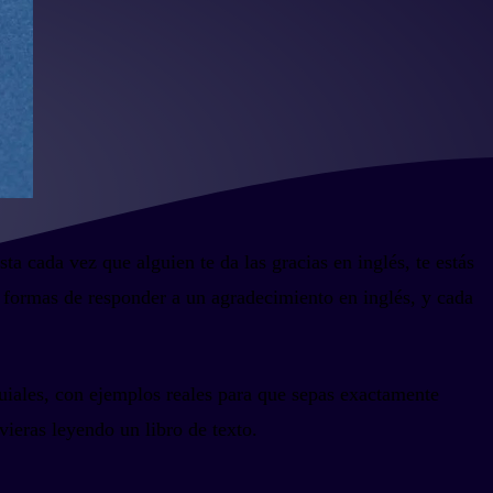
a cada vez que alguien te da las gracias en inglés, te estás
 formas de responder a un agradecimiento en inglés, y cada
quiales, con ejemplos reales para que sepas exactamente
vieras leyendo un libro de texto.