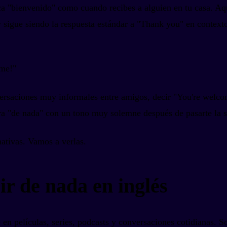
ca "bienvenido" como cuando recibes a alguien en tu casa. Aqu
y sigue siendo la respuesta estándar a "Thank you" en context
ome!"
ersaciones muy informales entre amigos, decir "You're welcom
ra "de nada" con un tono muy solemne después de pasarte la s
nativas. Vamos a verlas.
r de nada en inglés
 en películas, series, podcasts y conversaciones cotidianas. 