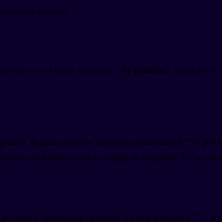
situación informal.
welcome" en el inglés cotidiano.
"No problem"
transmite la i
expresión. Algunas personas mayores consideran que "No prob
emente una forma natural y relajada de responder. En la práct
o por todo el mundo angloparlante. Es muy parecida a "No pr