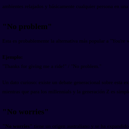
ambientes relajados y básicamente cualquier persona en una 
"No problem"
Esta es probablemente la alternativa más popular a "You're 
Ejemplo:
"Thanks for giving me a ride!" / "No problem."
Un dato curioso: existe un debate generacional sobre esta 
mientras que para los millennials y la generación Z es simpl
"No worries"
"No worries"
tiene un origen australiano y se ha expandid