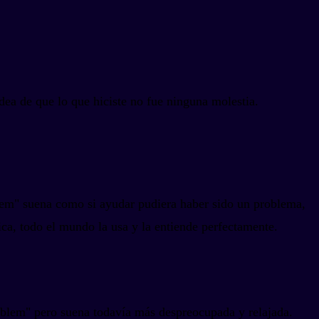
dea de que lo que hiciste no fue ninguna molestia.
lem" suena como si ayudar pudiera haber sido un problema,
ica, todo el mundo la usa y la entiende perfectamente.
oblem" pero suena todavía más despreocupada y relajada.