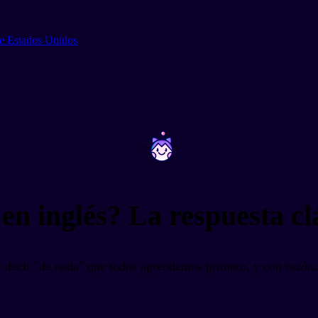
de Estados Unidos
~
~
en inglés? La respuesta c
 decir "de nada" que todos aprendemos primero, y con razón. E