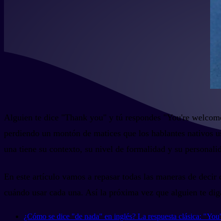
Alguien te dice "Thank you" y tú respondes "You're welcome". 
perdiendo un montón de matices que los hablantes nativos us
una tiene su contexto, su nivel de formalidad y su personali
En este artículo vamos a repasar todas las maneras de decir
cuándo usar cada una. Así la próxima vez que alguien te diga
¿Cómo se dice "de nada" en inglés? La respuesta clásica: "Yo