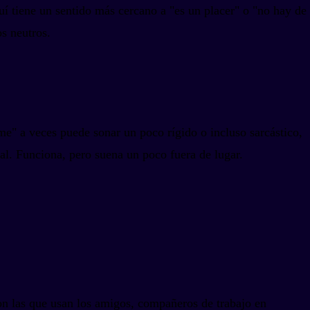
í tiene un sentido más cercano a "es un placer" o "no hay de
os neutros.
e" a veces puede sonar un poco rígido o incluso sarcástico,
al. Funciona, pero suena un poco fuera de lugar.
Son las que usan los amigos, compañeros de trabajo en