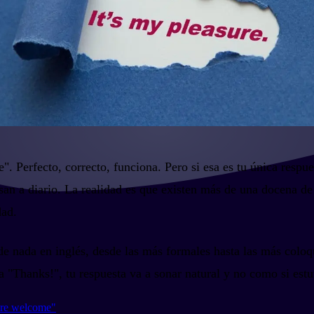
Perfecto, correcto, funciona. Pero si esa es tu única respuest
an a diario. La realidad es que existen más de una docena de
dad.
 de nada en inglés, desde las más formales hasta las más colo
 "Thanks!", tu respuesta va a sonar natural y no como si estu
u're welcome"