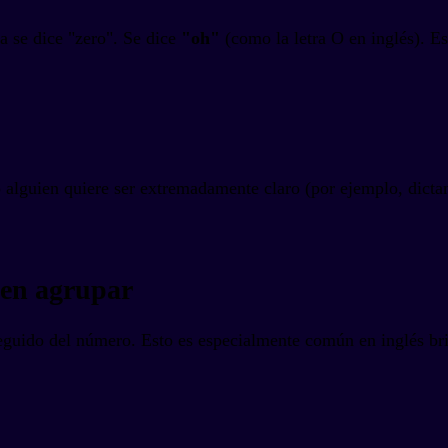
ca se dice "zero". Se dice
"oh"
(como la letra O en inglés). E
alguien quiere ser extremadamente claro (por ejemplo, dicta
den agrupar
seguido del número. Esto es especialmente común en inglés br