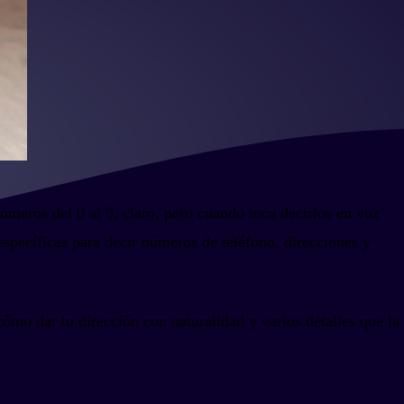
números del 0 al 9, claro, pero cuando toca decirlos en voz
specíficas para decir números de teléfono, direcciones y
ómo dar tu dirección con naturalidad y varios detalles que la