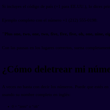
Si incluyes el código de país (+1 para EE.UU.), lo dices pri
Ejemplo completo con el número +1 (212) 555-0198:
"Plus one, two, one, two, five, five, five, oh, one, nine, ei
Con las pausas en los lugares correctos, suena completament
¿Cómo deletrear mi númer
A veces no basta con decir los números. Puede que estés en 
usando su nombre completo en inglés:
0 = "zero" o "oh"