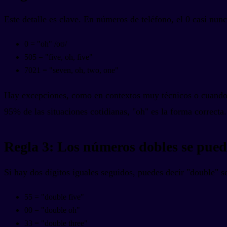
Este detalle es clave. En números de teléfono, el 0 casi nun
0 = "oh" /oʊ/
505 = "five, oh, five"
7021 = "seven, oh, two, one"
Hay excepciones, como en contextos muy técnicos o cuando 
95% de las situaciones cotidianas, "oh" es la forma correcta.
Regla 3: Los números dobles se pue
Si hay dos dígitos iguales seguidos, puedes decir "double" 
55 = "double five"
00 = "double oh"
33 = "double three"