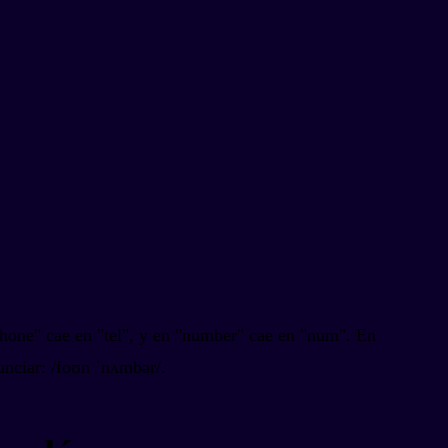
ephone" cae en "tel", y en "number" cae en "num". En
nciar: /foʊn ˈnʌmbər/.