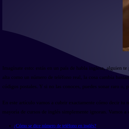
Imagínate esto: estás en un país de habla inglesa, alguien t
alta como un número de teléfono real, la cosa cambia bastan
códigos postales. Y si no las conoces, puedes sonar raro o, 
En este artículo vamos a cubrir exactamente cómo decir tu nú
mayoría de cursos de inglés simplemente ignoran. Vamos a e
¿Cómo se dice número de teléfono en inglés?