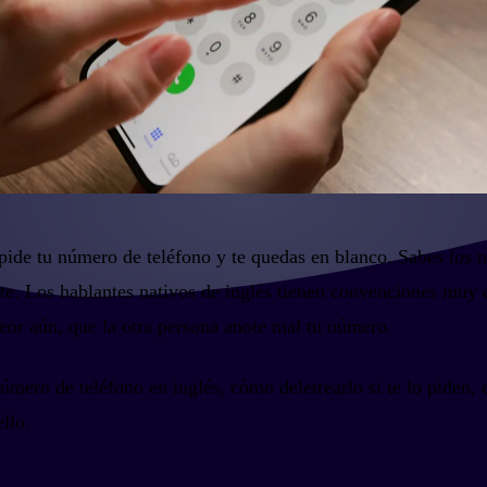
e pide tu número de teléfono y te quedas en blanco. Sabes los 
te. Los hablantes nativos de inglés tienen convenciones muy e
peor aún, que la otra persona anote mal tu número.
mero de teléfono en inglés, cómo deletrearlo si te lo piden, c
llo.