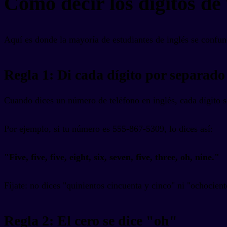
Cómo decir los dígitos de
Aquí es donde la mayoría de estudiantes de inglés se confun
Regla 1: Di cada dígito por separado
Cuando dices un número de teléfono en inglés, cada dígito 
Por ejemplo, si tu número es 555-867-5309, lo dices así:
"Five, five, five, eight, six, seven, five, three, oh, nine."
Fíjate: no dices "quinientos cincuenta y cinco" ni "ochocien
Regla 2: El cero se dice "oh"