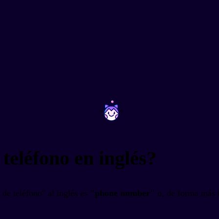
~
~
teléfono en inglés?
de teléfono" al inglés es
"phone number"
o, de forma más 