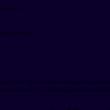
s algo como:
?)
número de teléfono?)
lgo así: /maɪ ˈtelɪfoʊn ˈnʌmbər ɪz/. La sílaba fuerte en "tel
simplemente dicen "phone number", que es más fácil de pronu