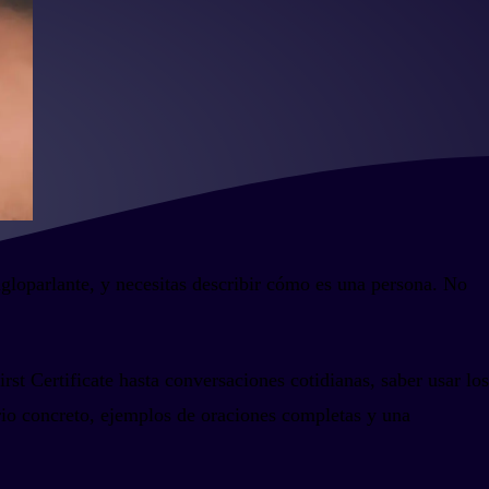
ngloparlante, y necesitas describir cómo es una persona. No
st Certificate hasta conversaciones cotidianas, saber usar los
rio concreto, ejemplos de oraciones completas y una