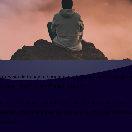
a entrevista de trabajo o simplemente hablando con un amigo a
n repetir "nice" o "good" una y otra vez?
que vas a necesitar constantemente. Desde exámenes como el Fir
orme en cómo te expresas. En esta guía te voy a dar vocabula
nen naturales.