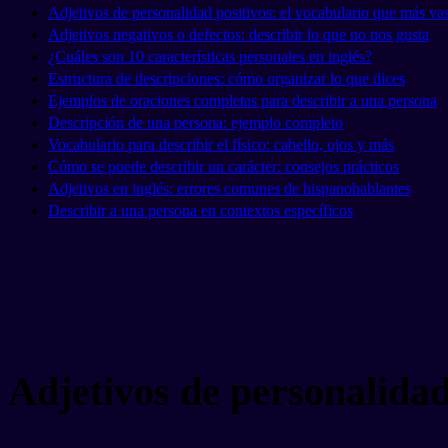
Adjetivos de personalidad positivos: el vocabulario que más vas
Adjetivos negativos o defectos: describir lo que no nos gusta
¿Cuáles son 10 características personales en inglés?
Estructura de descripciones: cómo organizar lo que dices
Ejemplos de oraciones completas para describir a una persona
Descripción de una persona: ejemplo completo
Vocabulario para describir el físico: cabello, ojos y más
Cómo se puede describir un carácter: consejos prácticos
Adjetivos en inglés: errores comunes de hispanohablantes
Describir a una persona en contextos específicos
Adjetivos de personalidad