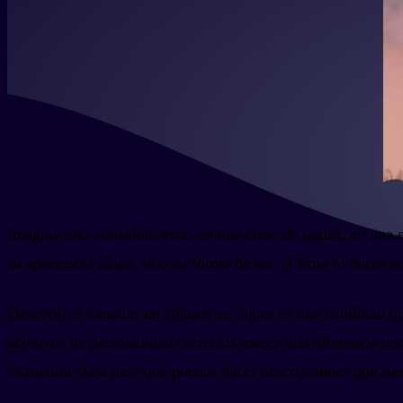
Imagina esta situación: estás en una clase de inglés, en un
su apariencia física, sino su forma de ser. ¿Cómo lo haces si
Describir el carácter de alguien en inglés es una habilidad 
adjetivos de personalidad correctos marca una diferencia en
estructura clara para que puedas hacer descripciones que sue