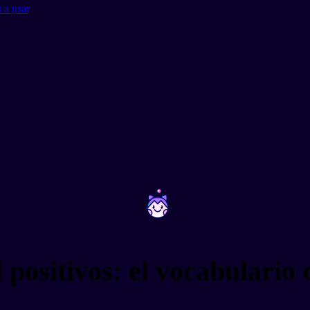
 a usar
~
~
 positivos: el vocabulario