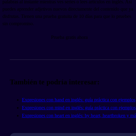
palabras al instante mientras ves series o lees artículos en inglés. Así
puedes aprender adjetivos nuevos directamente del contenido que ya
disfrutas. Tienen una prueba gratuita de 10 días para que lo pruebes
sin compromiso.
Prueba gratis ahora
También te podría interesar:
Expresiones con hand en inglés: guía práctica con ejemplos
Expresiones con mind en inglés: guía práctica con ejemplos
Expresiones con heart en inglés: by heart, heartbroken y má