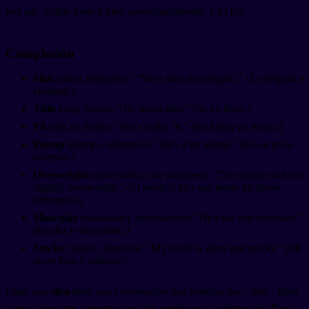
feet tall" (Mide unos 6 pies, aproximadamente 1,83 m).
Complexión
Slim
(slim), delgado/a: "She's slim and elegant." (Es delgada y
elegante.)
Thin
(zin), flaco/a: "He looks thin." (Se ve flaco.)
Fit
(fit), en forma: "She's really fit." (Está muy en forma.)
Plump
(plamp), rellenito/a: "He's a bit plump." (Es un poco
rellenito.)
Overweight
(óuverweit), con sobrepeso: "The doctor said I'm
slightly overweight." (El médico dijo que tengo un ligero
sobrepeso.)
Muscular
(máskiular), musculoso/a: "He's tall and muscular."
(Es alto y musculoso.)
Stocky
(stoki), robusto/a: "My uncle is short and stocky." (Mi
tío es bajo y robusto.)
Fíjate que
slim
tiene una connotación más positiva que "thin". Slim
suena a elegante, mientras que thin puede sonar a demasiado flaco.