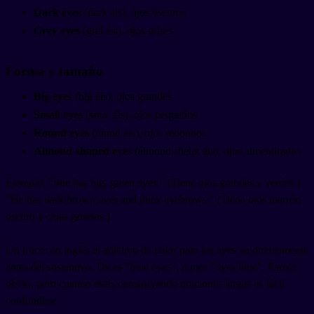
Dark eyes
(dark áis), ojos oscuros
Grey eyes
(gréi áis), ojos grises
Forma y tamaño
Big eyes
(big áis), ojos grandes
Small eyes
(smol áis), ojos pequeños
Round eyes
(ráund áis), ojos redondos
Almond-shaped eyes
(álmond shéipt áis), ojos almendrados
Ejemplo: "She has big, green eyes." (Tiene ojos grandes y verdes.)
"He has dark brown eyes and thick eyebrows." (Tiene ojos marrón
oscuro y cejas gruesas.)
Un truco: en inglés el adjetivo de color para los eyes va directamente
antes del sustantivo. Dices "blue eyes", nunca "eyes blue". Parece
obvio, pero cuando estás construyendo oraciones largas es fácil
confundirse.