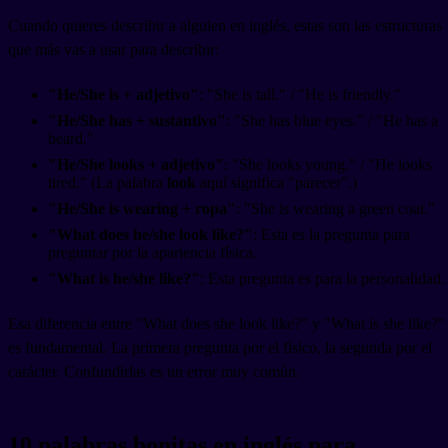
Cuando quieres describir a alguien en inglés, estas son las estructuras
que más vas a usar para describir:
"He/She is + adjetivo"
: "She is tall." / "He is friendly."
"He/She has + sustantivo"
: "She has blue eyes." / "He has a
beard."
"He/She looks + adjetivo"
: "She looks young." / "He looks
tired." (La palabra
look
aquí significa "parecer".)
"He/She is wearing + ropa"
: "She is wearing a green coat."
"What does he/she look like?"
: Esta es la pregunta para
preguntar por la apariencia física.
"What is he/she like?"
: Esta pregunta es para la personalidad.
Esa diferencia entre "What does she look like?" y "What is she like?"
es fundamental. La primera pregunta por el físico, la segunda por el
carácter. Confundirlas es un error muy común.
10 palabras bonitas en inglés para