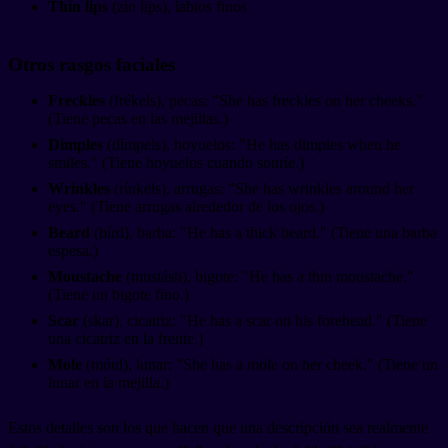
Thin lips
(zin lips), labios finos
Otros rasgos faciales
Freckles
(frékels), pecas: "She has freckles on her cheeks."
(Tiene pecas en las mejillas.)
Dimples
(dímpels), hoyuelos: "He has dimples when he
smiles." (Tiene hoyuelos cuando sonríe.)
Wrinkles
(rínkels), arrugas: "She has wrinkles around her
eyes." (Tiene arrugas alrededor de los ojos.)
Beard
(bírd), barba: "He has a thick beard." (Tiene una barba
espesa.)
Moustache
(mustásh), bigote: "He has a thin moustache."
(Tiene un bigote fino.)
Scar
(skar), cicatriz: "He has a scar on his forehead." (Tiene
una cicatriz en la frente.)
Mole
(móul), lunar: "She has a mole on her cheek." (Tiene un
lunar en la mejilla.)
Estos detalles son los que hacen que una descripción sea realmente