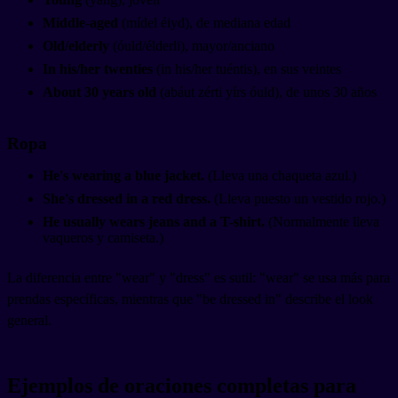
Middle-aged
(mídel éiyd), de mediana edad
Old/elderly
(óuld/élderli), mayor/anciano
In his/her twenties
(in his/her tuéntis), en sus veintes
About 30 years old
(abáut zérti yírs óuld), de unos 30 años
Ropa
He's wearing a blue jacket.
(Lleva una chaqueta azul.)
She's dressed in a red dress.
(Lleva puesto un vestido rojo.)
He usually wears jeans and a T-shirt.
(Normalmente lleva
vaqueros y camiseta.)
La diferencia entre "wear" y "dress" es sutil: "wear" se usa más para
prendas específicas, mientras que "be dressed in" describe el look
general.
Ejemplos de oraciones completas para