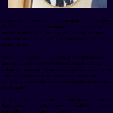
Imagina esta situación: estás hablando con alguien en inglés y quieres
describir a tu mejor amigo, a tu compañera de trabajo o a ese actor
que viste en una película. Abres la boca y... te quedas en blanco.
Sabes decir "tall" y "nice", pero ahí se acaba tu vocabulario. Te ha
pasado, ¿verdad?
Describir a una persona en inglés es una de esas habilidades que
parece sencilla pero que requiere un buen arsenal de adjetivos,
sustantivos y estructuras. Y lo mejor es que una vez que dominas este
vocabulario, lo usas constantemente: en conversaciones, en
exámenes, en textos escritos, en entrevistas de trabajo. Básicamente
en todas partes.
En esta guía vas a aprender exactamente cómo describir personas en
inglés, tanto su apariencia física como su personalidad. Con ejemplos
reales, adjetivos organizados por categorías y oraciones completas