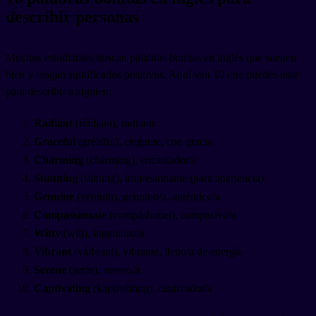
describir personas
Muchos estudiantes buscan palabras bonitas en inglés que suenen
bien y tengan significados positivos. Aquí van 10 que puedes usar
para describir a alguien:
Radiant
(réidiant), radiante
Graceful
(gréisful), elegante, con gracia
Charming
(chárming), encantador/a
Stunning
(stáning), impresionante (para apariencia)
Genuine
(yéniuin), genuino/a, auténtico/a
Compassionate
(compáshonet), compasivo/a
Witty
(wíti), ingenioso/a
Vibrant
(váibrant), vibrante, lleno/a de energía
Serene
(serín), sereno/a
Captivating
(káptiváiting), cautivador/a