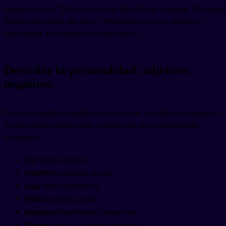
Ejemplo de uso: "My sister is really friendly and outgoing. She makes
friends everywhere she goes." (Mi hermana es muy simpática y
extrovertida. Hace amigos en todos lados.)
Describir la personalidad: adjetivos
negativos
Para ser completos, también necesitas saber usar adjetivos negativos.
A veces tienes que describir a alguien que no es precisamente
encantador:
Shy
(shái), tímido/a
Stubborn
(stáborn), terco/a
Lazy
(léizi), perezoso/a
Selfish
(sélfish), egoísta
Impatient
(impéishent), impaciente
Moody
(múdi), de humor cambiante