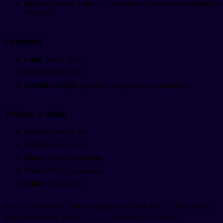
Ginger
(yínyer), pelirrojo (más informal, muy usado en inglés
británico)
Longitud
Long
(long), largo
Short
(short), corto
Shoulder-length
(shóulder lenz), hasta los hombros
Textura y estilo
Straight
(stréit), liso
Curly
(kérli), rizado
Wavy
(wéivi), ondulado
Frizzy
(frízi), encrespado
Bald
(bold), calvo
Ejemplo completo: "She has long, wavy, dark hair." (Tiene el pelo
largo, ondulado y oscuro.) Otro: "He's bald." (Es calvo.)