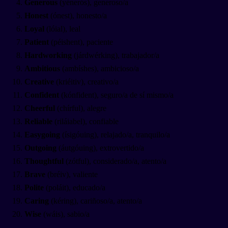
Generous
(yénerós), generoso/a
Honest
(ónest), honesto/a
Loyal
(lóial), leal
Patient
(péishent), paciente
Hardworking
(járdwérking), trabajador/a
Ambitious
(ambíshes), ambicioso/a
Creative
(kriéitiv), creativo/a
Confident
(kónfident), seguro/a de sí mismo/a
Cheerful
(chírful), alegre
Reliable
(riláiabel), confiable
Easygoing
(ísigóuing), relajado/a, tranquilo/a
Outgoing
(áutgóuing), extrovertido/a
Thoughtful
(zótful), considerado/a, atento/a
Brave
(bréiv), valiente
Polite
(poláit), educado/a
Caring
(kéring), cariñoso/a, atento/a
Wise
(wáis), sabio/a