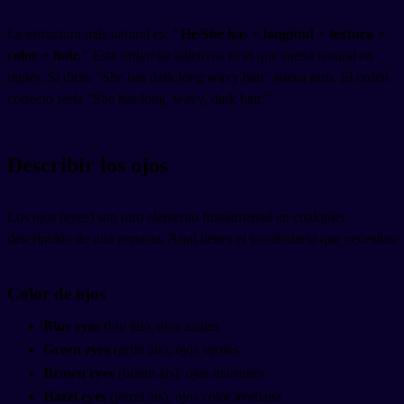
La estructura más natural es:
"He/She has + longitud + textura +
color + hair."
Este orden de adjetivos es el que suena natural en
inglés. Si dices "She has dark long wavy hair" suena raro. El orden
correcto sería "She has long, wavy, dark hair."
Describir los ojos
Los ojos (eyes) son otro elemento fundamental en cualquier
descripción de una persona. Aquí tienes el vocabulario que necesitas:
Color de ojos
Blue eyes
(blu áis), ojos azules
Green eyes
(griin áis), ojos verdes
Brown eyes
(braun áis), ojos marrones
Hazel eyes
(jéizel áis), ojos color avellana