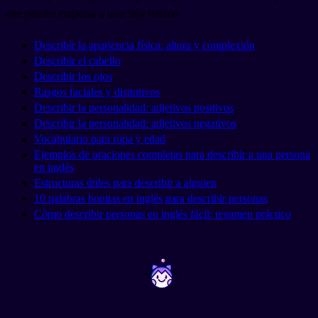
que puedes empezar a usar hoy mismo.
Describir la apariencia física: altura y complexión
Describir el cabello
Describir los ojos
Rasgos faciales y distintivos
Describir la personalidad: adjetivos positivos
Describir la personalidad: adjetivos negativos
Vocabulario para ropa y edad
Ejemplos de oraciones completas para describir a una persona
en inglés
Estructuras útiles para describir a alguien
10 palabras bonitas en inglés para describir personas
Cómo describir personas en inglés fácil: resumen práctico
~
~