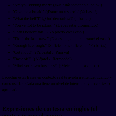
"Are you kidding me?!" (¿Me estás tomando el pelo?!)
"Give me a break!" (¡Dame un respiro! / ¡Ya basta!)
"What the hell?!" (¿Qué demonios?!) (informal)
"You've got to be joking." (Debes estar bromeando.)
"I can't believe this." (No puedo creer esto.)
"That's the last straw." (Esa es la gota que derramó el vaso.)
"Enough is enough." (Suficiente es suficiente. / Ya basta.)
"Cut it out!" (¡Ya basta! / ¡Para ya!)
"Back off!" (¡Aléjate! / ¡Retrocede!)
"Mind your own business!" (¡Métete en tus asuntos!)
Escuchar estas frases en contexto real te ayuda a entender cuándo y
cómo usarlas. Cada una tiene un nivel de intensidad y un contexto
apropiado.
Expresiones de cortesía en inglés (el
contraste con el enojo)