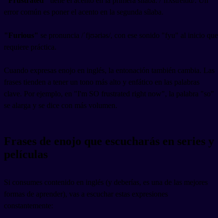
"Frustrated"
tiene el acento en la primera sílaba: /ˈfrʌstreɪtɪd/. Un
error común es poner el acento en la segunda sílaba.
"Furious"
se pronuncia /ˈfjʊəriəs/, con ese sonido "fyu" al inicio que
requiere práctica.
Cuando expresas enojo en inglés, la entonación también cambia. Las
frases tienden a tener un tono más alto y enfático en las palabras
clave. Por ejemplo, en "I'm SO frustrated right now", la palabra "so"
se alarga y se dice con más volumen.
Frases de enojo que escucharás en series y
películas
Si consumes contenido en inglés (y deberías, es una de las mejores
formas de aprender), vas a escuchar estas expresiones
constantemente: