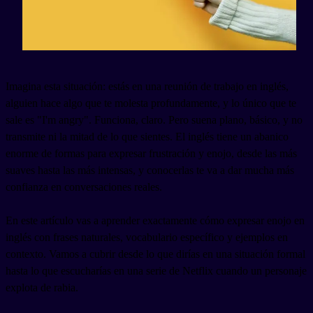
Imagina esta situación: estás en una reunión de trabajo en inglés,
alguien hace algo que te molesta profundamente, y lo único que te
sale es "I'm angry". Funciona, claro. Pero suena plano, básico, y no
transmite ni la mitad de lo que sientes. El inglés tiene un abanico
enorme de formas para expresar frustración y enojo, desde las más
suaves hasta las más intensas, y conocerlas te va a dar mucha más
confianza en conversaciones reales.
En este artículo vas a aprender exactamente cómo expresar enojo en
inglés con frases naturales, vocabulario específico y ejemplos en
contexto. Vamos a cubrir desde lo que dirías en una situación formal
hasta lo que escucharías en una serie de Netflix cuando un personaje
explota de rabia.