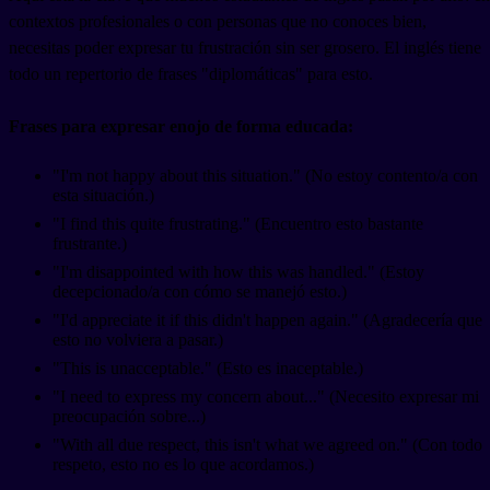
contextos profesionales o con personas que no conoces bien,
necesitas poder expresar tu frustración sin ser grosero. El inglés tiene
todo un repertorio de frases "diplomáticas" para esto.
Frases para expresar enojo de forma educada:
"I'm not happy about this situation." (No estoy contento/a con
esta situación.)
"I find this quite frustrating." (Encuentro esto bastante
frustrante.)
"I'm disappointed with how this was handled." (Estoy
decepcionado/a con cómo se manejó esto.)
"I'd appreciate it if this didn't happen again." (Agradecería que
esto no volviera a pasar.)
"This is unacceptable." (Esto es inaceptable.)
"I need to express my concern about..." (Necesito expresar mi
preocupación sobre...)
"With all due respect, this isn't what we agreed on." (Con todo
respeto, esto no es lo que acordamos.)