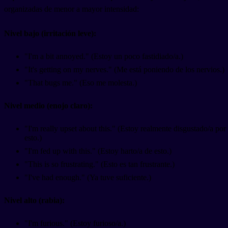
organizadas de menor a mayor intensidad:
Nivel bajo (irritación leve):
"I'm a bit annoyed." (Estoy un poco fastidiado/a.)
"It's getting on my nerves." (Me está poniendo de los nervios.)
"That bugs me." (Eso me molesta.)
Nivel medio (enojo claro):
"I'm really upset about this." (Estoy realmente disgustado/a por
esto.)
"I'm fed up with this." (Estoy harto/a de esto.)
"This is so frustrating." (Esto es tan frustrante.)
"I've had enough." (Ya tuve suficiente.)
Nivel alto (rabia):
"I'm furious." (Estoy furioso/a.)