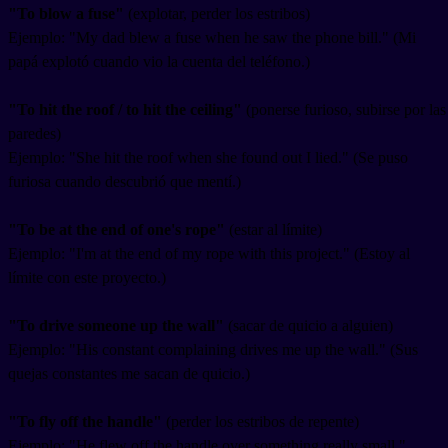
"To blow a fuse"
(explotar, perder los estribos)
Ejemplo: "My dad blew a fuse when he saw the phone bill." (Mi
papá explotó cuando vio la cuenta del teléfono.)
"To hit the roof / to hit the ceiling"
(ponerse furioso, subirse por las
paredes)
Ejemplo: "She hit the roof when she found out I lied." (Se puso
furiosa cuando descubrió que mentí.)
"To be at the end of one's rope"
(estar al límite)
Ejemplo: "I'm at the end of my rope with this project." (Estoy al
límite con este proyecto.)
"To drive someone up the wall"
(sacar de quicio a alguien)
Ejemplo: "His constant complaining drives me up the wall." (Sus
quejas constantes me sacan de quicio.)
"To fly off the handle"
(perder los estribos de repente)
Ejemplo: "He flew off the handle over something really small."