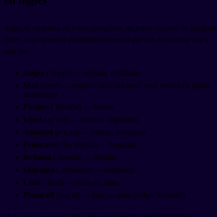
en inglés
Antes de meternos en frases completas, necesitas conocer las palabras
clave. Aquí tienes el vocabulario esencial que vas a encontrar una y
otra vez:
Angry
(ˈæŋɡri) — enojado, enfadado
Mad
(mæd) — enojado (más informal, muy común en inglés
americano)
Furious
(ˈfjʊəriəs) — furioso
Upset
(ʌpˈsɛt) — molesto, disgustado
Annoyed
(əˈnɔɪd) — irritado, fastidiado
Frustrated
(frʌˈstreɪtɪd) — frustrado
Irritated
(ˈɪrɪteɪtɪd) — irritado
Outraged
(ˈaʊtreɪdʒd) — indignado
Livid
(ˈlɪvɪd) — lívido de rabia
Pissed off
(pɪst ɒf) — muy enojado (vulgar/informal)
Cada una de estas palabras tiene un nivel de intensidad diferente.