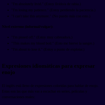
"I'm absolutely livid." (Estoy lívido/a de rabia.)
"I'm losing my patience." (Estoy perdiendo la paciencia.)
"I can't take this anymore." (No puedo más con esto.)
Nivel extremo (informal/vulgar):
"I'm pissed off." (Estoy muy cabreado/a.)
"This makes my blood boil." (Esto me hierve la sangre.)
"I'm about to lose it." (Estoy a punto de explotar.)
Expresiones idiomáticas para expresar
enojo
El inglés está lleno de expresiones coloridas para hablar de enojo.
Estas son las que más vas a escuchar en series, películas y
conversaciones reales: