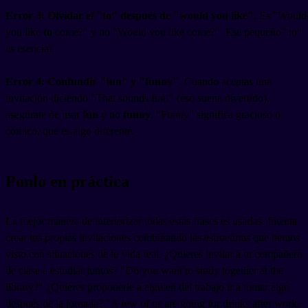
Error 3: Olvidar el "to" después de "would you like"
. Es "Would
you like
to
come?" y no "Would you like come?". Ese pequeño "to"
es esencial.
Error 4: Confundir "fun" y "funny"
. Cuando aceptas una
invitación diciendo "That sounds fun!" (eso suena divertido),
asegúrate de usar
fun
y no
funny
. "Funny" significa gracioso o
cómico, que es algo diferente.
Ponlo en práctica
La mejor manera de interiorizar todas estas frases es usarlas. Intenta
crear tus propias invitaciones combinando las estructuras que hemos
visto con situaciones de tu vida real. ¿Quieres invitar a tu compañero
de clase a estudiar juntos? "Do you want to study together at the
library?" ¿Quieres proponerle a alguien del trabajo ir a tomar algo
después de la jornada? "A few of us are going for drinks after work.