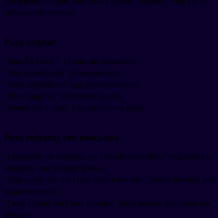
Tan importante como saber invitar es saber responder. Aquí van las
opciones más comunes.
Para aceptar
"Sure, I'd love to!" (¡Claro, me encantaría!)
"That sounds great!" (¡Suena genial!)
"Yeah, count me in!" (¡Sí, cuenta conmigo!)
"I'd be happy to." (Con mucho gusto.)
"Sounds like a plan!" (¡Suena como un plan!)
Para rechazar con educación
"I appreciate the invitation, but I already have plans." (Agradezco la
invitación, pero ya tengo planes.)
"That sounds fun, but I can't make it that day." (Suena divertido, pero
no puedo ese día.)
"I wish I could, but I have to work." (Ojalá pudiera, pero tengo que
trabajar.)