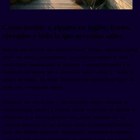
Cómo invitar a alguien en inglés: frases,
ejemplos y todo lo que necesitas saber
Imagina esto: estás en una ciudad de habla inglesa, conoces a alguien
que te cae genial y quieres invitar a esa persona a tomar un café. O
quizás tienes entradas para un concierto y quieres proponerle a un
compañero de trabajo que te acompañe. Abres la boca y... nada. Te
quedas en blanco. No sabes cómo hacer esa invitación en inglés sin
sonar raro o demasiado directo.
Tranquilo, que esto le pasa a todo el mundo. Invitar a alguien en
inglés tiene sus matices, y la buena noticia es que con un puñado de
estructuras y un poco de práctica vas a poder manejarte en casi
cualquier situación. En este artículo vamos a repasar las frases más
útiles, los distintos niveles de formalidad y un montón de ejemplos
concretos para que la próxima vez que quieras hacer una invitación,