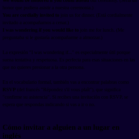
We would be honored if you could attend
our ceremony. (Sería un
honor que pudiera asistir a nuestra ceremonia.)
You are cordially invited to
join us for dinner. (Está cordialmente
invitado a acompañarnos a cenar.)
I was wondering if you would like to
join me for lunch. (Me
preguntaba si le gustaría acompañarme a almorzar.)
La expresión "I was wondering if..." es especialmente útil porque
suena tentativa y respetuosa. Es perfecta para esas situaciones en las
que no quieres presionar a la otra persona.
En el vocabulario formal, también vas a encontrar palabras como
RSVP
(del francés "Répondez s'il vous plaît"), que significa
"confirme su asistencia". Si recibes una invitación con RSVP, se
espera que respondas indicando si vas a ir o no.
Cómo invitar a alguien a un lugar en
inglés