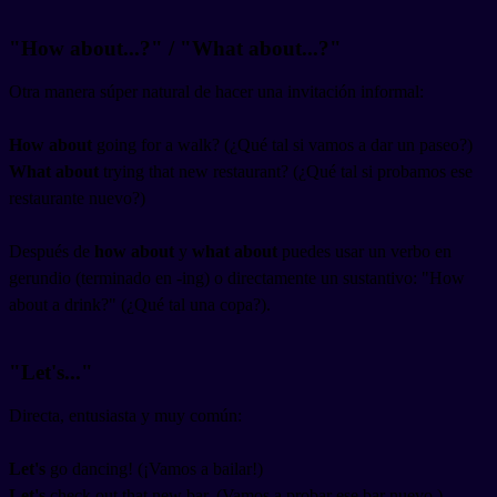
"How about...?" / "What about...?"
Otra manera súper natural de hacer una invitación informal:
How about
going for a walk? (¿Qué tal si vamos a dar un paseo?)
What about
trying that new restaurant? (¿Qué tal si probamos ese
restaurante nuevo?)
Después de
how about
y
what about
puedes usar un verbo en
gerundio (terminado en -ing) o directamente un sustantivo: "How
about a drink?" (¿Qué tal una copa?).
"Let's..."
Directa, entusiasta y muy común:
Let's
go dancing! (¡Vamos a bailar!)
Let's
check out that new bar. (Vamos a probar ese bar nuevo.)