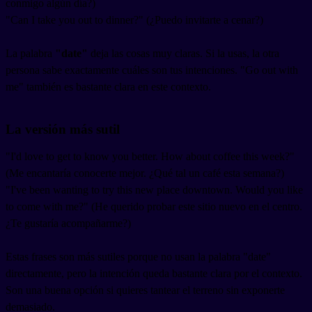
conmigo algún día?)
"Can I take you out to dinner?" (¿Puedo invitarte a cenar?)
La palabra
"date"
deja las cosas muy claras. Si la usas, la otra
persona sabe exactamente cuáles son tus intenciones. "Go out with
me" también es bastante clara en este contexto.
La versión más sutil
"I'd love to get to know you better. How about coffee this week?"
(Me encantaría conocerte mejor. ¿Qué tal un café esta semana?)
"I've been wanting to try this new place downtown. Would you like
to come with me?" (He querido probar este sitio nuevo en el centro.
¿Te gustaría acompañarme?)
Estas frases son más sutiles porque no usan la palabra "date"
directamente, pero la intención queda bastante clara por el contexto.
Son una buena opción si quieres tantear el terreno sin exponerte
demasiado.