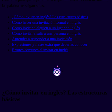
las palabras te salgan solas.
¿Cómo invitar en inglés? Las estructuras básicas
Cómo hacer una invitación formal en inglés
Cómo invitar a alguien a un lugar en inglés
Cómo invitar a salir a una persona en inglés
Aprender a responder a una invitación
Expresiones y frases extra que deberías conocer
Errores comunes al invitar en inglés
~
~
¿Cómo invitar en inglés? Las estructuras
básicas