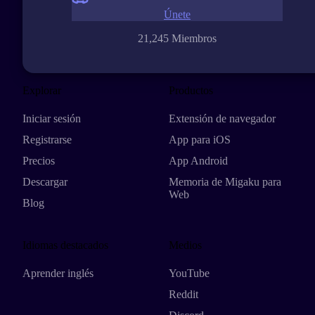
Únete
21,245 Miembros
Explorar
Productos
Iniciar sesión
Extensión de navegador
Registrarse
App para iOS
Precios
App Android
Descargar
Memoria de Migaku para
Web
Blog
Idiomas destacados
Medios
Aprender inglés
YouTube
Reddit