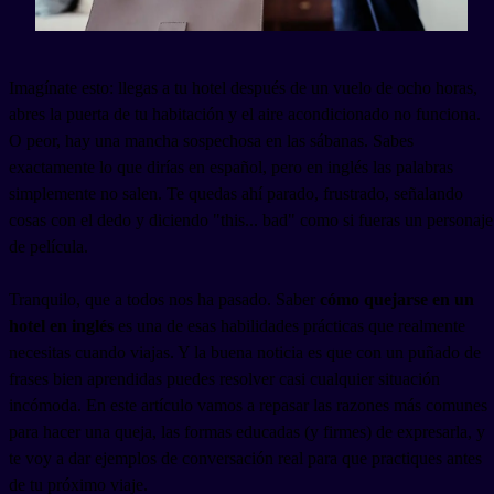
Imagínate esto: llegas a tu hotel después de un vuelo de ocho horas,
abres la puerta de tu habitación y el aire acondicionado no funciona.
O peor, hay una mancha sospechosa en las sábanas. Sabes
exactamente lo que dirías en español, pero en inglés las palabras
simplemente no salen. Te quedas ahí parado, frustrado, señalando
cosas con el dedo y diciendo "this... bad" como si fueras un personaje
de película.
Tranquilo, que a todos nos ha pasado. Saber
cómo quejarse en un
hotel en inglés
es una de esas habilidades prácticas que realmente
necesitas cuando viajas. Y la buena noticia es que con un puñado de
frases bien aprendidas puedes resolver casi cualquier situación
incómoda. En este artículo vamos a repasar las razones más comunes
para hacer una queja, las formas educadas (y firmes) de expresarla, y
te voy a dar ejemplos de conversación real para que practiques antes
de tu próximo viaje.