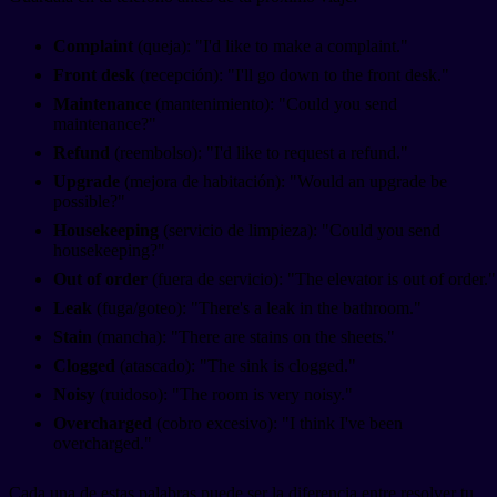
Complaint
(queja): "I'd like to make a complaint."
Front desk
(recepción): "I'll go down to the front desk."
Maintenance
(mantenimiento): "Could you send
maintenance?"
Refund
(reembolso): "I'd like to request a refund."
Upgrade
(mejora de habitación): "Would an upgrade be
possible?"
Housekeeping
(servicio de limpieza): "Could you send
housekeeping?"
Out of order
(fuera de servicio): "The elevator is out of order."
Leak
(fuga/goteo): "There's a leak in the bathroom."
Stain
(mancha): "There are stains on the sheets."
Clogged
(atascado): "The sink is clogged."
Noisy
(ruidoso): "The room is very noisy."
Overcharged
(cobro excesivo): "I think I've been
overcharged."
Cada una de estas palabras puede ser la diferencia entre resolver tu