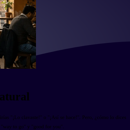
atural
irías "¡Lo clavaste!" o "¡Así se hace!". Pero, ¿cómo lo dices
 "way to go" y "good for you".