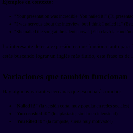
Ejemplos en contexto:
"Your presentation was incredible. You nailed it!" (Tu presentac
"I was nervous about the interview, but I think I nailed it." (Est
"She nailed the song at the talent show." (Ella clavó la canción 
Lo interesante de esta expresión es que funciona tanto para 
estás buscando lograr un inglés más fluido, esta frase es de 
Variaciones que también funcionan
Hay algunas variantes cercanas que escucharás mucho:
"Nailed it!"
(la versión corta, muy popular en redes sociales)
"You crushed it!"
(lo aplastaste, similar en intensidad)
"You killed it!"
(la rompiste, suena muy motivador)