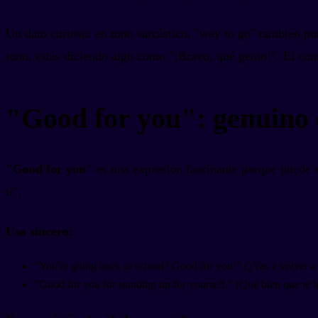
Un dato curioso: en tono sarcástico, "way to go" también pue
tono, estás diciendo algo como "¡Bravo, qué genio!". El cont
"Good for you": genuino o
"Good for you"
es una expresión fascinante porque puede s
ti".
Uso sincero:
"You're going back to school? Good for you!" (¿Vas a volver a e
"Good for you for standing up for yourself." (Qué bien que te 