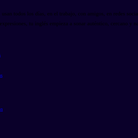
s usan todos los días, en el trabajo, con amigos, en redes soc
expresiones, tu inglés empieza a sonar auténtico, cercano y n
s
as
ón