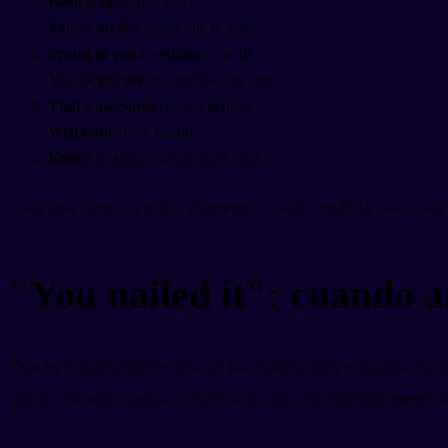
Keep it up
(sigue así)
You're on fire
(estás que te sales)
Proud of you
(orgulloso/a de ti)
You've got this
(tú puedes con esto)
That's awesome
(eso es genial)
Well done
(bien hecho)
Kudos to you
(felicitaciones para ti)
Cada una tiene un matiz diferente, y saber cuándo usar cada
"You nailed it": cuando al
Esta es probablemente una de las expresiones positivas en in
exacto. Se usa cuando alguien hizo algo excepcionalmente b