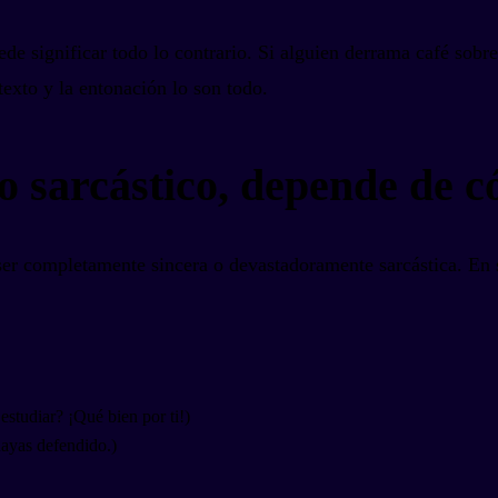
de significar todo lo contrario. Si alguien derrama café sobr
exto y la entonación lo son todo.
 sarcástico, depende de c
er completamente sincera o devastadoramente sarcástica. En s
studiar? ¡Qué bien por ti!)
hayas defendido.)