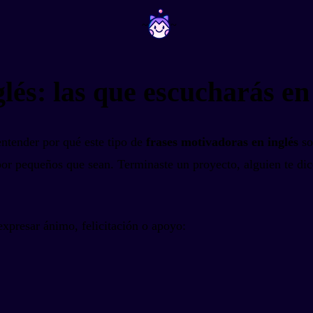
~
~
lés: las que escucharás en
entender por qué este tipo de
frases motivadoras en inglés
so
por pequeños que sean. Terminaste un proyecto, alguien te di
expresar ánimo, felicitación o apoyo: