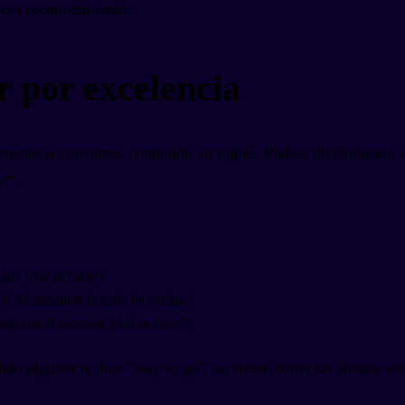
eces reconocimiento.
r por excelencia
mente si consumes contenido en inglés. Padres diciéndoselo a
!".
ón? ¡Así se hace!)
po! Alcanzamos la meta de ventas.)
guiste el ascenso. ¡Así se hace!)
o alguien te dice "way to go", se siente como un abrazo verb