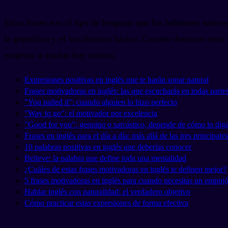
Estas frases son el tipo de lenguaje que los hablantes nativo
la gramática y el vocabulario básico. Cuando dominas estas 
empezar a usarlas hoy mismo.
Expresiones positivas en inglés que te harán sonar natural
Frases motivadoras en inglés: las que escucharás en todas parte
"You nailed it": cuando alguien lo hizo perfecto
"Way to go": el motivador por excelencia
"Good for you": genuino o sarcástico, depende de cómo lo dig
Frases en inglés para el día a día: más allá de las tres principales
10 palabras positivas en inglés que deberías conocer
Believe: la palabra que define toda una mentalidad
¿Cuáles de estas frases motivadoras en inglés te definen mejor?
5 frases motivadoras en inglés para cuando necesitas un empuj
Hablar inglés con naturalidad: el verdadero objetivo
Cómo practicar estas expresiones de forma efectiva