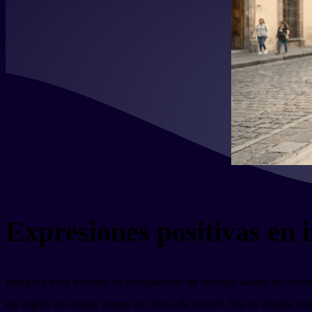
Expresiones positivas en 
Imagina esta escena: tu compañero de trabajo acaba de hacer 
en inglés sin sonar como un libro de texto? Ahí es donde en