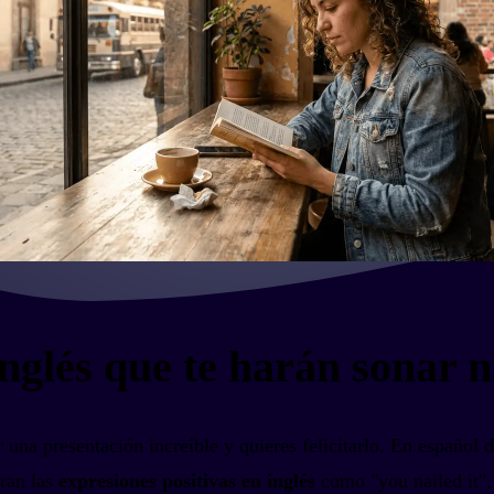
inglés que te harán sonar n
una presentación increíble y quieres felicitarlo. En español d
tran las
expresiones positivas en inglés
como "you nailed it",