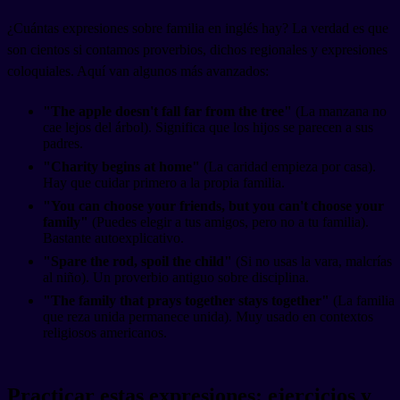
¿Cuántas expresiones sobre familia en inglés hay? La verdad es que
son cientos si contamos proverbios, dichos regionales y expresiones
coloquiales. Aquí van algunos más avanzados:
"The apple doesn't fall far from the tree"
(La manzana no
cae lejos del árbol). Significa que los hijos se parecen a sus
padres.
"Charity begins at home"
(La caridad empieza por casa).
Hay que cuidar primero a la propia familia.
"You can choose your friends, but you can't choose your
family"
(Puedes elegir a tus amigos, pero no a tu familia).
Bastante autoexplicativo.
"Spare the rod, spoil the child"
(Si no usas la vara, malcrías
al niño). Un proverbio antiguo sobre disciplina.
"The family that prays together stays together"
(La familia
que reza unida permanece unida). Muy usado en contextos
religiosos americanos.
Practicar estas expresiones: ejercicios y