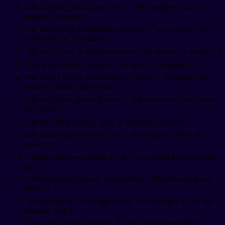
"My daughter just started school." (Mi daughter acaba de
empezar la escuela.)
"I'm visiting my parents this weekend." (Voy a visitar a mis
padres este fin de semana.)
"My uncle lives in another country." (Mi tío vive en otro país.)
"She takes after her mother." (Se parece a su mother.)
"We have a family reunion every summer." (Tenemos una
reunión familiar cada verano.)
"My nephew is growing so fast." (Mi sobrino está creciendo
muy rápido.)
"I'm the oldest sibling." (Soy el hermano/a mayor.)
"My sister got married last year." (Mi sister se casó el año
pasado.)
"Family means everything to me." (La familia lo es todo para
mí.)
"I inherited this from my grandmother." (Heredé esto de mi
abuela.)
"My brother and I don't get along." (Mi brother y yo no nos
llevamos bien.)
"She's a wonderful mother." (Es una madre maravillosa.)