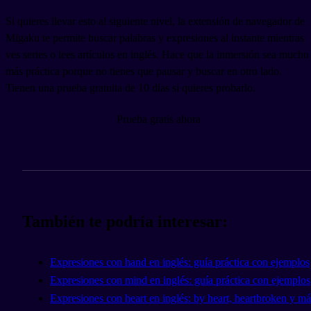
Si quieres llevar esto al siguiente nivel, la extensión de navegador de
Migaku te permite buscar palabras y expresiones al instante mientras
ves series o lees artículos en inglés. Hace que la inmersión sea mucho
más práctica porque no tienes que pausar y buscar en otro lado.
Tienen una prueba gratuita de 10 días si quieres probarlo.
Prueba gratis ahora
También te podría interesar:
Expresiones con hand en inglés: guía práctica con ejemplos
Expresiones con mind en inglés: guía práctica con ejemplos
Expresiones con heart en inglés: by heart, heartbroken y má