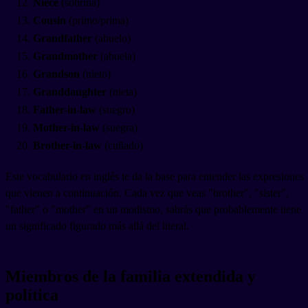
Niece
(sobrina)
Cousin
(primo/prima)
Grandfather
(abuelo)
Grandmother
(abuela)
Grandson
(nieto)
Granddaughter
(nieta)
Father-in-law
(suegro)
Mother-in-law
(suegra)
Brother-in-law
(cuñado)
Este vocabulario en inglés te da la base para entender las expresiones
que vienen a continuación. Cada vez que veas "brother", "sister",
"father" o "mother" en un modismo, sabrás que probablemente tiene
un significado figurado más allá del literal.
Miembros de la familia extendida y
política