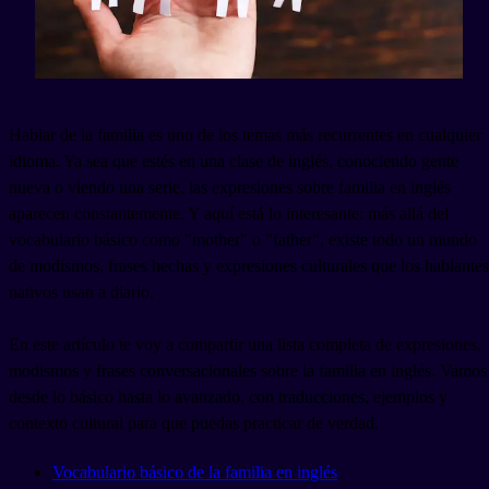
Hablar de la familia es uno de los temas más recurrentes en cualquier
idioma. Ya sea que estés en una clase de inglés, conociendo gente
nueva o viendo una serie, las expresiones sobre familia en inglés
aparecen constantemente. Y aquí está lo interesante: más allá del
vocabulario básico como "mother" o "father", existe todo un mundo
de modismos, frases hechas y expresiones culturales que los hablantes
nativos usan a diario.
En este artículo te voy a compartir una lista completa de expresiones,
modismos y frases conversacionales sobre la familia en inglés. Vamos
desde lo básico hasta lo avanzado, con traducciones, ejemplos y
contexto cultural para que puedas practicar de verdad.
Vocabulario básico de la familia en inglés