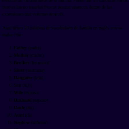
esencial de los miembros de la familia. Puede que ya conozcas varios,
pero es bueno tenerlos frescos porque aparecen dentro de las
expresiones que veremos después.
Aquí tienes 20 palabras de vocabulario de familia en inglés con su
traducción:
Father
(padre)
Mother
(madre)
Brother
(hermano)
Sister
(hermana)
Daughter
(hija)
Son
(hijo)
Wife
(esposa)
Husband
(esposo)
Uncle
(tío)
Aunt
(tía)
Nephew
(sobrino)