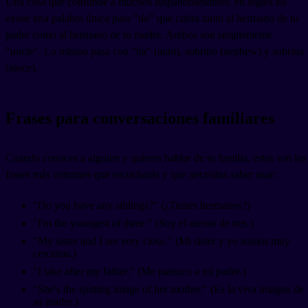
Una cosa que confunde a muchos hispanohablantes: en inglés no
existe una palabra única para "tío" que cubra tanto al hermano de tu
padre como al hermano de tu madre. Ambos son simplemente
"uncle". Lo mismo pasa con "tía" (aunt), sobrino (nephew) y sobrina
(niece).
Frases para conversaciones familiares
Cuando conoces a alguien y quieres hablar de tu familia, estas son las
frases más comunes que escucharás y que necesitas saber usar:
"Do you have any siblings?" (¿Tienes hermanos?)
"I'm the youngest of three." (Soy el menor de tres.)
"My sister and I are very close." (Mi sister y yo somos muy
cercanas.)
"I take after my father." (Me parezco a mi padre.)
"She's the spitting image of her mother." (Es la viva imagen de
su madre.)