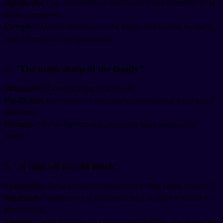
Significado:
Una característica o talento que varios miembros de la
familia comparten.
Ejemplo:
"Musical talent runs in the family. Her mother, her uncle,
even her nephew play instruments."
4. "The black sheep of the family"
Traducción:
La oveja negra de la familia.
Significado:
El miembro de la familia que es diferente o que causa
problemas.
Ejemplo:
"My tío Roberto was always the black sheep of the
family."
5. "A chip off the old block"
Traducción:
De tal palo, tal astilla (similar a "like father, like son").
Significado:
Alguien que se parece mucho a su padre o mother en
personalidad.
Ejemplo:
"Your daughter is a chip off the old block. She argues just