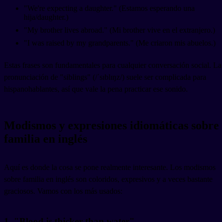
"We're expecting a daughter." (Estamos esperando una
hija/daughter.)
"My brother lives abroad." (Mi brother vive en el extranjero.)
"I was raised by my grandparents." (Me criaron mis abuelos.)
Estas frases son fundamentales para cualquier conversación social. La
pronunciación de "siblings" (/ˈsɪblɪŋz/) suele ser complicada para
hispanohablantes, así que vale la pena practicar ese sonido.
Modismos y expresiones idiomáticas sobre
familia en inglés
Aquí es donde la cosa se pone realmente interesante. Los modismos
sobre familia en inglés son coloridos, expresivos y a veces bastante
graciosos. Vamos con los más usados:
1. "Blood is thicker than water"