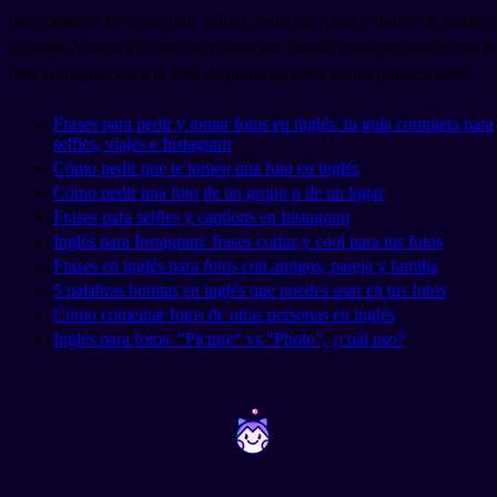
para captions de Instagram, selfies, fotos de viajes y fotos con amigos
o pareja. Vamos a cubrir cada situación posible para que nunca más te
falte la inspiración a la hora de poner un texto en tus publicaciones.
Frases para pedir y tomar fotos en inglés: tu guía completa para
selfies, viajes e Instagram
Cómo pedir que te tomen una foto en inglés
Cómo pedir una foto de un grupo o de un lugar
Frases para selfies y captions en Instagram
Inglés para Instagram: frases cortas y cool para tus fotos
Frases en inglés para fotos con amigos, pareja y familia
5 palabras bonitas en inglés que puedes usar en tus fotos
Cómo comentar fotos de otras personas en inglés
Inglés para fotos: "Picture" vs "Photo", ¿cuál uso?
~
~