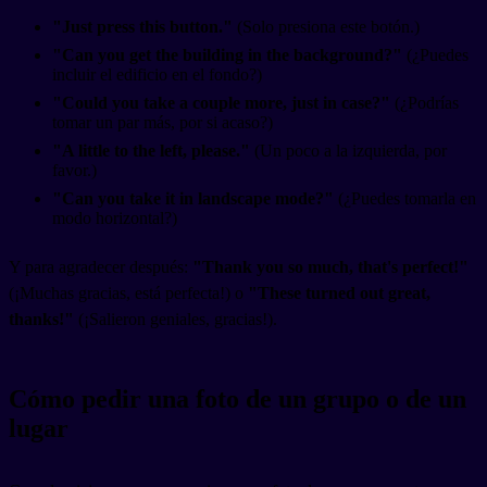
"Just press this button."
(Solo presiona este botón.)
"Can you get the building in the background?"
(¿Puedes
incluir el edificio en el fondo?)
"Could you take a couple more, just in case?"
(¿Podrías
tomar un par más, por si acaso?)
"A little to the left, please."
(Un poco a la izquierda, por
favor.)
"Can you take it in landscape mode?"
(¿Puedes tomarla en
modo horizontal?)
Y para agradecer después:
"Thank you so much, that's perfect!"
(¡Muchas gracias, está perfecta!) o
"These turned out great,
thanks!"
(¡Salieron geniales, gracias!).
Cómo pedir una foto de un grupo o de un
lugar