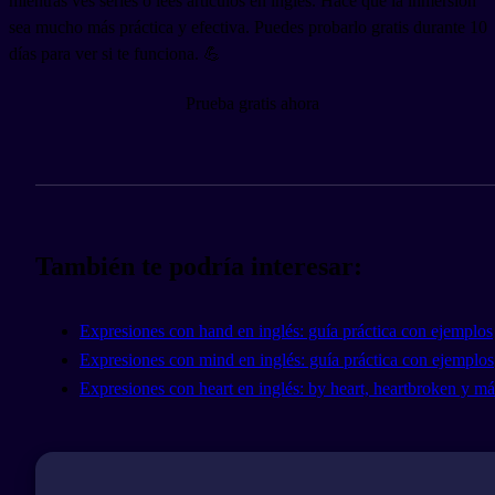
mientras ves series o lees artículos en inglés. Hace que la inmersión
sea mucho más práctica y efectiva. Puedes probarlo gratis durante 10
días para ver si te funciona. 💪
Prueba gratis ahora
También te podría interesar:
Expresiones con hand en inglés: guía práctica con ejemplos
Expresiones con mind en inglés: guía práctica con ejemplos
Expresiones con heart en inglés: by heart, heartbroken y má