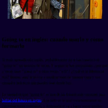
Going to en inglés: cuándo usarlo y cómo
formarlo
Si estás aprendiendo inglés, probablemente ya te has topado con
"going to" un montón de veces. Y seguro te has preguntado: ¿por qué
a veces usan "going to" y otras veces "will"? ¿Cuál es la diferencia
real? Bueno, aquí te lo voy a explicar todo de manera clara y con
ejemplos prácticos que puedes usar desde hoy.
La verdad es que "going to" es una de las formas más comunes para
hablar del futuro en inglés
. Los nativos la usan constantemente en
conversaciones cotidianas, y dominarla te va a hacer sonar mucho