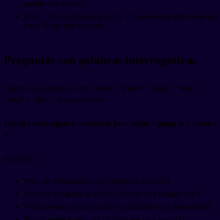
partido esta noche?)
B: No, I'm not going to watch it. I have to work (No, no lo voy
a ver. Tengo que trabajar)
Preguntas con palabras interrogativas
Cuando usas palabras como "what", "where", "when", "who",
"why" o "how", la estructura es:
Palabra interrogativa + verbo to be + sujeto + going to + verbo +
?
Ejemplos:
What are you going to do? (¿Qué vas a hacer?)
Where is she going to work? (¿Dónde va a trabajar ella?)
When are they going to arrive? (¿Cuándo van a llegar ellos?)
Who is going to help us? (¿Quién nos va a ayudar?)