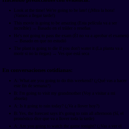
Look at the time! We're going to be late! (¡Mira la hora!
¡Vamos a llegar tarde!)
This movie is going to be amazing (Esta película va a ser
increíble) → Basado en el tráiler o reseñas
He's not going to pass the exam (Él no va a aprobar el examen)
→ Basado en que no estudió
The plant is going to die if you don't water it (La planta va a
morir si no la riegas) → Ves que está seca
En conversaciones cotidianas:
A: What are you going to do this weekend? (¿Qué vas a hacer
este fin de semana?)
B: I'm going to visit my grandmother (Voy a visitar a mi
abuela)
A: Is it going to rain today? (¿Va a llover hoy?)
B: Yes, the forecast says it's going to rain all afternoon (Sí, el
pronóstico dice que va a llover toda la tarde)
A: Are you going to watch the game tonight? (¿Vas a ver el