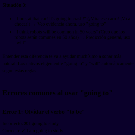
Situación 3:
"Look at that car! It's going to crash!" (¡Mira ese carro! ¡Va a
chocar!) → Veo evidencia ahora, uso "going to"
"I think robots will be common in 50 years" (Creo que los
robots serán comunes en 50 años) → Predicción general, uso
"will"
Entender esta diferencia te va a ayudar muchísimo a sonar más
natural. Los nativos eligen entre "going to" y "will" automáticamente
según estas reglas.
Errores comunes al usar "going to"
Error 1: Olvidar el verbo "to be"
Incorrecto: ❌ I going to study
Correcto: ✓ I am going to study