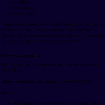
It's going to
We're going to
They're going to
Y aquí está algo interesante: en inglés hablado informal, "going to" se
convierte en "gonna". Vas a escuchar esto TODO el tiempo en
películas, series y conversaciones reales. Por ejemplo: "I'm gonna go
to the store" en lugar de "I'm going to go to the store".
Estructura negativa
Para formar la negativa, simplemente añadimos "not" después del
verbo "to be":
Sujeto + verbo to be + not + going to + verbo en infinitivo
Ejemplos:
I am not going to work tomorrow (No voy a trabajar mañana)