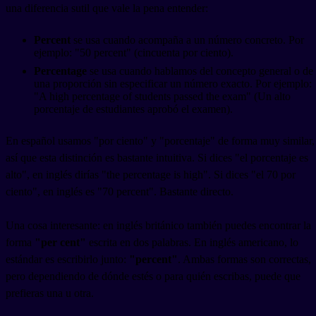
una diferencia sutil que vale la pena entender:
Percent
se usa cuando acompaña a un número concreto. Por
ejemplo: "50 percent" (cincuenta por ciento).
Percentage
se usa cuando hablamos del concepto general o de
una proporción sin especificar un número exacto. Por ejemplo:
"A high percentage of students passed the exam" (Un alto
porcentaje de estudiantes aprobó el examen).
En español usamos "por ciento" y "porcentaje" de forma muy similar,
así que esta distinción es bastante intuitiva. Si dices "el porcentaje es
alto", en inglés dirías "the percentage is high". Si dices "el 70 por
ciento", en inglés es "70 percent". Bastante directo.
Una cosa interesante: en inglés británico también puedes encontrar la
forma
"per cent"
escrita en dos palabras. En inglés americano, lo
estándar es escribirlo junto:
"percent"
. Ambas formas son correctas,
pero dependiendo de dónde estés o para quién escribas, puede que
prefieras una u otra.