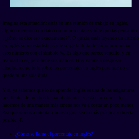
Imagina esta situación: estás en una reunión de trabajo en inglés,
alguien menciona un dato con un porcentaje y tú te quedas pensando
"¿cómo se dice eso exactamente?". O quizás estás leyendo un artículo
en inglés sobre estadísticas y te surge la duda de cómo pronunciar
esos números con el símbolo %. Es algo que parece sencillo, y en
realidad lo es, pero tiene sus matices. Hoy vamos a desglosar
absolutamente todo sobre los porcentajes en inglés para que no te
quede ni una sola duda.
Y sí, ya sabemos que lo de aprender inglés es una de las asignaturas
pendientes de muchos hispanohablantes, y está claro que si lo
hacemos de una manera más amena nos va a costar un poco menos.
Así que vamos a intentar que esta guía sea lo más práctica y directa
posible. 💪
¿Cómo se llama el porcentaje en inglés?