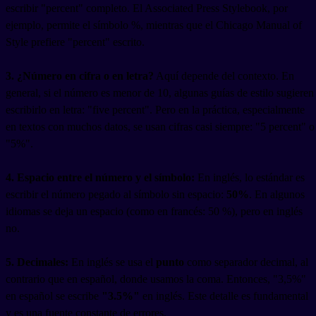
escribir "percent" completo. El Associated Press Stylebook, por
ejemplo, permite el símbolo %, mientras que el Chicago Manual of
Style prefiere "percent" escrito.
3. ¿Número en cifra o en letra?
Aquí depende del contexto. En
general, si el número es menor de 10, algunas guías de estilo sugieren
escribirlo en letra: "five percent". Pero en la práctica, especialmente
en textos con muchos datos, se usan cifras casi siempre: "5 percent" o
"5%".
4. Espacio entre el número y el símbolo:
En inglés, lo estándar es
escribir el número pegado al símbolo sin espacio:
50%
. En algunos
idiomas se deja un espacio (como en francés: 50 %), pero en inglés
no.
5. Decimales:
En inglés se usa el
punto
como separador decimal, al
contrario que en español, donde usamos la coma. Entonces, "3,5%"
en español se escribe
"3.5%"
en inglés. Este detalle es fundamental
y es una fuente constante de errores.