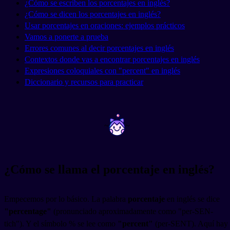
¿Cómo se escriben los porcentajes en inglés?
¿Cómo se dicen los porcentajes en inglés?
Usar porcentajes en oraciones: ejemplos prácticos
Vamos a ponerte a prueba
Errores comunes al decir porcentajes en inglés
Contextos donde vas a encontrar porcentajes en inglés
Expresiones coloquiales con "percent" en inglés
Diccionario y recursos para practicar
~
~
¿Cómo se llama el porcentaje en inglés?
Empecemos por lo básico. La palabra
porcentaje
en inglés se dice
"percentage"
(pronunciado aproximadamente como "per-SEN-
tich"). Y el símbolo % se lee como
"percent"
(per-SENT). Aquí hay