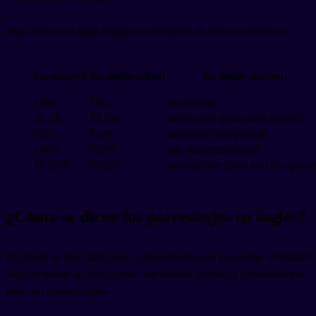
Aquí tienes una tabla rápida con ejemplos de cómo se escriben:
En español
En inglés (cifra)
En inglés (escrito)
10%
10%
ten percent
33,3%
33.3%
thirty-three point three percent
0,5%
0.5%
zero point five percent
100%
100%
one hundred percent
75,25%
75.25%
seventy-five point two five perce
¿Cómo se dicen los porcentajes en inglés?
Escribirlo es muy fácil, pero ¿cómo decimos un porcentaje al hablar?
Aquí es donde la cosa se pone interesante, porque la pronunciación
tiene sus propias reglas.