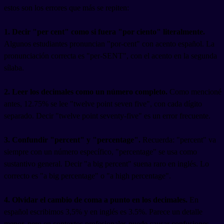
estos son los errores que más se repiten:
1. Decir "per cent" como si fuera "por ciento" literalmente.
Algunos estudiantes pronuncian "por-cent" con acento español. La
pronunciación correcta es "per-SENT", con el acento en la segunda
sílaba.
2. Leer los decimales como un número completo.
Como mencioné
antes, 12.75% se lee "twelve point seven five", con cada dígito
separado. Decir "twelve point seventy-five" es un error frecuente.
3. Confundir "percent" y "percentage".
Recuerda: "percent" va
siempre con un número específico, "percentage" se usa como
sustantivo general. Decir "a big percent" suena raro en inglés. Lo
correcto es "a big percentage" o "a high percentage".
4. Olvidar el cambio de coma a punto en los decimales.
En
español escribimos 3,5% y en inglés es 3.5%. Parece un detalle
menor, pero en contextos profesionales puede causar confusiones