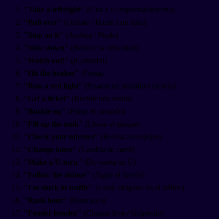
"Take a left/right"
(Gira a la izquierda/derecha)
"Pull over"
(Oríllate / Hazte a un lado)
"Step on it"
(Acelera / Písale)
"Slow down"
(Reduce la velocidad)
"Watch out!"
(¡Cuidado!)
"Hit the brakes"
(Frena)
"Run a red light"
(Pasarse un semáforo en rojo)
"Get a ticket"
(Recibir una multa)
"Buckle up"
(Ponte el cinturón)
"Fill up the tank"
(Llenar el tanque)
"Check your mirrors"
(Revisa tus espejos)
"Change lanes"
(Cambia de carril)
"Make a U-turn"
(Da vuelta en U)
"Follow the detour"
(Sigue el desvío)
"I'm stuck in traffic"
(Estoy atrapado en el tráfico)
"Rush hour"
(Hora pico)
"Fender bender"
(Choque leve / Golpecito)