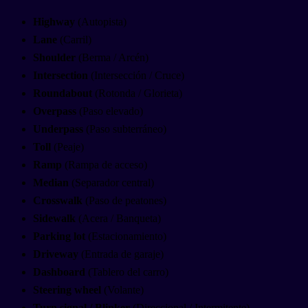
Highway
(Autopista)
Lane
(Carril)
Shoulder
(Berma / Arcén)
Intersection
(Intersección / Cruce)
Roundabout
(Rotonda / Glorieta)
Overpass
(Paso elevado)
Underpass
(Paso subterráneo)
Toll
(Peaje)
Ramp
(Rampa de acceso)
Median
(Separador central)
Crosswalk
(Paso de peatones)
Sidewalk
(Acera / Banqueta)
Parking lot
(Estacionamiento)
Driveway
(Entrada de garaje)
Dashboard
(Tablero del carro)
Steering wheel
(Volante)
Turn signal / Blinker
(Direccional / Intermitente)