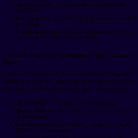
One Way
(Una vía / Un solo sentido): flecha negra sobre
fondo blanco.
No U-Turn
(Prohibido girar en U): la señal muestra una flecha
en U tachada.
No Parking
(Prohibido estacionar): generalmente un círculo
rojo con una "P" tachada o texto específico.
2. Señales de advertencia (Warning Signs / Caution
Signs)
Las señales de advertencia te alertan sobre condiciones peligrosas o
cambios en la carretera. La mayoría son de color amarillo con forma
de diamante. Aquí es donde los "caution signs" entran en juego:
Curve Ahead
(Curva adelante): una flecha curvada.
Slippery When Wet
(Resbaladizo cuando está mojado): un
carro derrapando.
Deer Crossing
(Cruce de venados): la silueta de un venado.
Muy común en zonas rurales.
Pedestrian Crossing
(Cruce de peatones): silueta de una