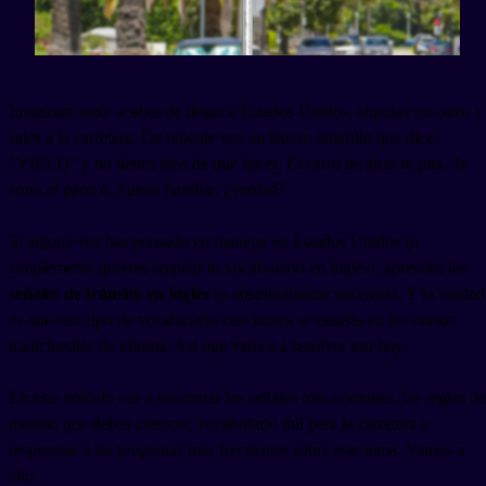
Imagínate esto: acabas de llegar a Estados Unidos, alquilas un carro y
sales a la carretera. De repente ves un letrero amarillo que dice
"YIELD" y no tienes idea de qué hacer. El carro de atrás te pita. Te
entra el pánico. Suena familiar, ¿verdad?
Si alguna vez has pensado en manejar en Estados Unidos (o
simplemente quieres ampliar tu vocabulario en inglés), aprender las
señales de tránsito en inglés
es absolutamente necesario. Y la verdad
es que este tipo de vocabulario casi nunca se enseña en los cursos
tradicionales de idioma. Así que vamos a resolver eso hoy.
En este artículo vas a encontrar las señales más comunes, las reglas de
manejo que debes conocer, vocabulario útil para la carretera y
respuestas a las preguntas más frecuentes sobre este tema. Vamos a
ello.