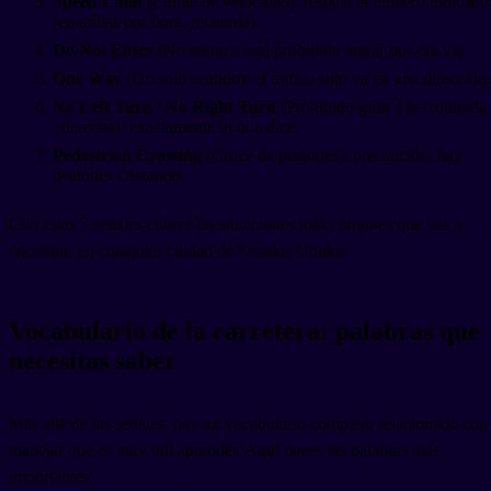
Speed Limit
(Límite de velocidad): respeta el número indicado
(en millas por hora, recuerda).
Do Not Enter
(No entrar): está prohibido entrar por esa vía.
One Way
(Un solo sentido): el tráfico solo va en una dirección.
No Left Turn / No Right Turn
(Prohibido girar a la izquierda
/ derecha): exactamente lo que dice.
Pedestrian Crossing
(Cruce de peatones): precaución, hay
peatones cruzando.
Con estas 7 señales cubres las situaciones más comunes que vas a
encontrar en cualquier ciudad de Estados Unidos.
Vocabulario de la carretera: palabras que
necesitas saber
Más allá de las señales, hay un vocabulario completo relacionado con
manejar que es muy útil aprender. Aquí tienes las palabras más
importantes: