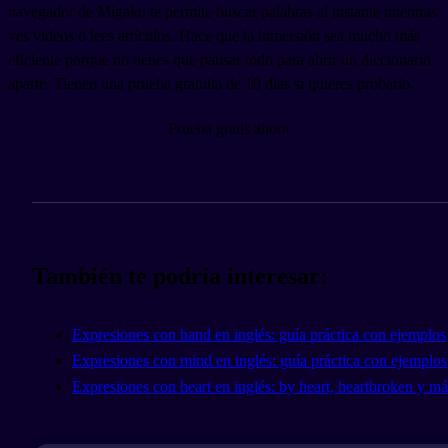
navegador de Migaku te permite buscar palabras al instante mientras
ves videos o lees artículos. Hace que la inmersión sea mucho más
eficiente porque no tienes que pausar todo para abrir un diccionario
aparte. Tienen una prueba gratuita de 10 días si quieres probarlo.
Prueba gratis ahora
También te podría interesar:
Expresiones con hand en inglés: guía práctica con ejemplos
Expresiones con mind en inglés: guía práctica con ejemplos
Expresiones con heart en inglés: by heart, heartbroken y má