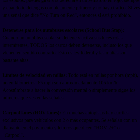
los estados, puedes girar a la derecha en un semáforo en rojo, siempre
y cuando te detengas completamente primero y no haya tráfico. Si ves
una señal que dice "No Turn on Red", entonces sí está prohibido.
Detenerse para los autobuses escolares (School Bus Stop):
Cuando un autobús escolar se detiene y activa sus luces rojas
intermitentes, TODOS los carros deben detenerse, incluso los que
vienen en sentido contrario. Esto es ley federal y las multas son
bastante altas.
Límites de velocidad en millas:
Todo está en millas por hora (mph),
no en kilómetros. 65 mph son aproximadamente 105 km/h.
Acostúmbrate a hacer la conversión mental o simplemente sigue los
números que ves en las señales.
Carpool lanes (HOV lanes):
En muchas autopistas hay carriles
exclusivos para vehículos con 2 o más ocupantes. Se señalan con un
diamante en el pavimento y letreros que dicen "HOV 2+" o
"Carpool".