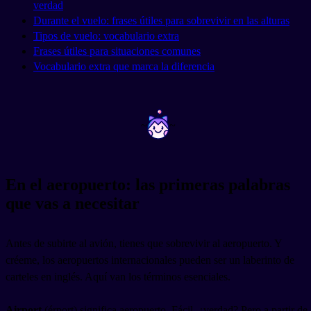
verdad
Durante el vuelo: frases útiles para sobrevivir en las alturas
Tipos de vuelo: vocabulario extra
Frases útiles para situaciones comunes
Vocabulario extra que marca la diferencia
~
~
En el aeropuerto: las primeras palabras
que vas a necesitar
Antes de subirte al avión, tienes que sobrevivir al aeropuerto. Y
créeme, los aeropuertos internacionales pueden ser un laberinto de
carteles en inglés. Aquí van los términos esenciales.
Airport
(érport) significa aeropuerto. Fácil, ¿verdad? Pero a partir de