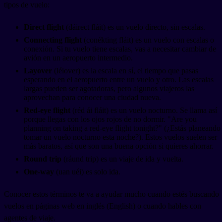
tipos de vuelo:
Direct flight
(dáirect fláit) es un vuelo directo, sin escalas.
Connecting flight
(conékting fláit) es un vuelo con escalas o
conexión. Si tu vuelo tiene escalas, vas a necesitar cambiar de
avión en un aeropuerto intermedio.
Layover
(léiover) es la escala en sí, el tiempo que pasas
esperando en el aeropuerto entre un vuelo y otro. Las escalas
largas pueden ser agotadoras, pero algunos viajeros las
aprovechan para conocer una ciudad nueva.
Red-eye flight
(réd ái fláit) es un vuelo nocturno. Se llama así
porque llegas con los ojos rojos de no dormir. "Are you
planning on taking a red-eye flight tonight?" (¿Estás planeando
tomar un vuelo nocturno esta noche?). Estos vuelos suelen ser
más baratos, así que son una buena opción si quieres ahorrar.
Round trip
(ráund trip) es un viaje de ida y vuelta.
One-way
(uan uéi) es solo ida.
Conocer estos términos te va a ayudar mucho cuando estés buscando
vuelos en páginas web en inglés (English) o cuando hables con
agentes de viaje.