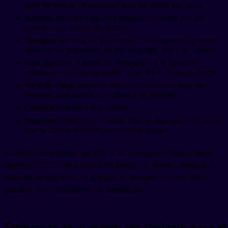
están las puertas de embarque para los vuelos que salen.
Arrivals
(arráivals) significa llegadas. Es donde van las
personas que acaban de aterrizar.
Terminal
(términal) es la terminal. Los aeropuertos grandes
tienen varias terminales, así que asegúrate de ir a la correcta.
Gate
(guéit) es la puerta de embarque. En tu tarjeta de
embarque vas a ver algo como "Gate B12". Esa es tu puerta.
Security check
(sekiúriti chek) es el control de seguridad.
Prepárate para sacarte el cinturón y los zapatos.
Customs
(cástoms) es la aduana.
Duty-free
(diúti fri) es la tienda libre de impuestos. Peligrosa
para la cartera, pero útil para comprar regalos.
Si alguna vez te sientes perdido en un aeropuerto enorme, puedes
preguntar: "Can I get a map of the airport?" (¿Puedo conseguir un
mapa del aeropuerto?). La mayoría de aeropuertos tienen mapas
gratuitos en los mostradores de información.
Embarcar en el avión: vocabulario para el