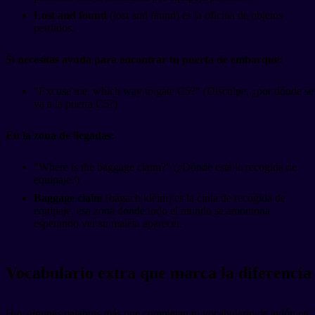
Lost and found
(lost and fáund) es la oficina de objetos
perdidos.
Si necesitas ayuda para encontrar tu puerta de embarque:
"Excuse me, which way to gate C5?" (Disculpe, ¿por dónde se
va a la puerta C5?)
En la zona de llegadas:
"Where is the baggage claim?" (¿Dónde está la recogida de
equipaje?)
Baggage claim
(bágach kléim) es la cinta de recogida de
equipaje, esa zona donde todo el mundo se amontona
esperando ver su maleta aparecer.
Vocabulario extra que marca la diferencia
Hay algunas palabras más que completan tu vocabulario de avión en