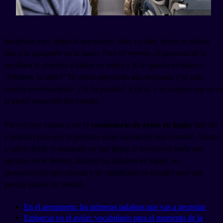
Imagínate esto: llegas al aeropuerto, todo va bien, tienes tu maleta
lista y tu pasaporte en la mano. Pero de repente, el personal de la
aerolínea te empieza a hablar en inglés y tú te quedas en blanco.
"Window or aisle?" Te miran esperando una respuesta y tú solo
sonríes nerviosamente. ¿Te ha pasado? A mí sí, y te aseguro que no es
la mejor sensación del mundo.
Por eso hoy vamos a ver el
vocabulario de avión en inglés
más útil
y práctico para que tu próximo viaje sea mucho más cómodo. Vamos
a cubrir desde el momento en que llegas al aeropuerto hasta que
aterrizas en tu destino. Incluyo las palabras en inglés, su
pronunciación aproximada y su significado en español para que
puedas usarlas de verdad.
En el aeropuerto: las primeras palabras que vas a necesitar
Embarcar en el avión: vocabulario para el momento de la