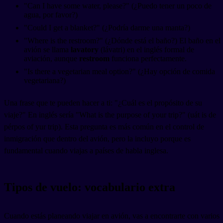
"Can I have some water, please?" (¿Puedo tener un poco de
agua, por favor?)
"Could I get a blanket?" (¿Podría darme una manta?)
"Where is the restroom?" (¿Dónde está el baño?) El baño en el
avión se llama
lavatory
(lávatri) en el inglés formal de
aviación, aunque
restroom
funciona perfectamente.
"Is there a vegetarian meal option?" (¿Hay opción de comida
vegetariana?)
Una frase que te pueden hacer a ti: "¿Cuál es el propósito de su
viaje?" En inglés sería "What is the purpose of your trip?" (uát is de
pérpos of yur trip). Esta pregunta es más común en el control de
inmigración que dentro del avión, pero la incluyo porque es
fundamental cuando viajas a países de habla inglesa.
Tipos de vuelo: vocabulario extra
Cuando estás planeando viajar en avión, vas a encontrarte con varios