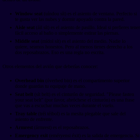
Window seat
(uíndou sít) es el asiento de ventana. Perfecto si
te gusta ver las nubes y dormir apoyado contra la pared.
Aisle seat
(áil sít) es el asiento de pasillo. Ideal si prefieres tener
fácil acceso al baño o simplemente estirar las piernas.
Middle seat
(mídol sít) es el asiento del medio. Nadie lo
quiere, seamos honestos. Pero al menos tienes derecho a los
dos reposabrazos. Eso es una regla no escrita.
Otros elementos del avión que deberías conocer:
Overhead bin
(óverhed bin) es el compartimento superior
donde guardas tu equipaje de mano.
Seat belt
(sít belt) es el cinturón de seguridad. "Please fasten
your seat belt" (por favor, abróchese el cinturón) es una frase
que vas a escuchar muchas veces durante el vuelo.
Tray table
(tréi téibol) es la mesita plegable que sale del
asiento de enfrente.
Armrest
(ármrest) es el reposabrazos.
Emergency exit
(eméryensi éxit) es la salida de emergencia. Si