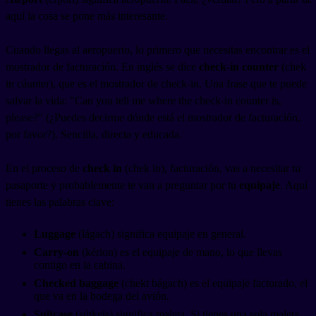
aquí la cosa se pone más interesante.
Cuando llegas al aeropuerto, lo primero que necesitas encontrar es el
mostrador de facturación. En inglés se dice
check-in counter
(chek
in cáunter), que es el mostrador de check-in. Una frase que te puede
salvar la vida: "Can you tell me where the check-in counter is,
please?" (¿Puedes decirme dónde está el mostrador de facturación,
por favor?). Sencilla, directa y educada.
En el proceso de
check in
(chek in), facturación, vas a necesitar tu
pasaporte y probablemente te van a preguntar por tu
equipaje
. Aquí
tienes las palabras clave:
Luggage
(lágach) significa equipaje en general.
Carry-on
(kérion) es el equipaje de mano, lo que llevas
contigo en la cabina.
Checked baggage
(chekt bágach) es el equipaje facturado, el
que va en la bodega del avión.
Suitcase
(sútkeis) significa maleta. Si tienes una sola maleta