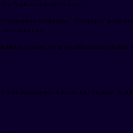
gnifica "anotó un triple sobre la bocina".
 shot"? Básicamente son sinónimos. "Three-pointer" es más col
 usan constantemente.
idad para anotar el tiro de tres desde distancias absurdas. Gr
 el balón directamente en el aro con una o dos manos. Es la 
.
 agresivo.