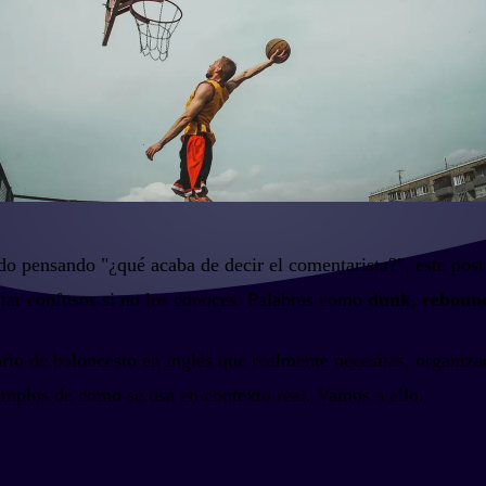
o pensando "¿qué acaba de decir el comentarista?", este post e
ltar confusos si no los conoces. Palabras como
dunk
,
reboun
ario de baloncesto en inglés que realmente necesitas, organiz
emplos de cómo se usa en contexto real. Vamos a ello.