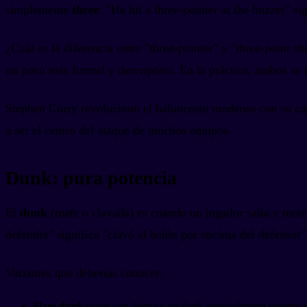
simplemente
three
. "He hit a three-pointer at the buzzer" si
¿Cuál es la diferencia entre "three-pointer" y "three-point
un poco más formal y descriptivo. En la práctica, ambos se
Stephen Curry revolucionó el baloncesto moderno con su capac
a ser el centro del ataque de muchos equipos.
Dunk: pura potencia
El
dunk
(mate o clavada) es cuando un jugador salta y mete
defender" significa "clavó el balón por encima del defensor"
Variantes que deberías conocer:
Slam dunk
(mate con fuerza): un dunk especialmente potente y