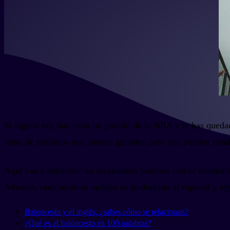
Si alguna vez has visto un partido de la NBA y te has quedad
lleno de términos que suenan geniales pero que pueden resu
Aquí vas a encontrar un diccionario práctico con el vocabul
Además, cada término incluye su traducción al español y ej
Baloncesto y el inglés, ¿sabes cómo se relacionan?
¿Qué es el baloncesto en 100 palabras?