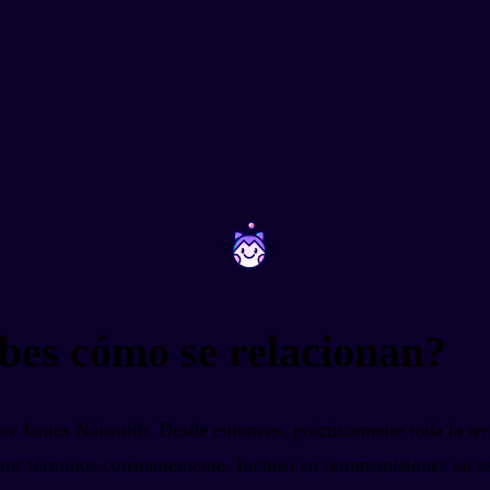
~
~
sabes cómo se relacionan?
or James Naismith. Desde entonces, prácticamente toda la term
stos términos constantemente. Incluso en retransmisiones en 