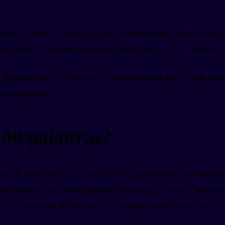
ron en Estados Unidos y ambos exportaron su vocabulario al 
ast break" con total naturalidad. Aprender este vocabulario en
 dominar estos términos te va a permitir disfrutar mucho más d
te te apasiona.
100 palabras?
pido. El baloncesto es un deporte de equipo donde dos equipos
cuatro periodos llamados
quarters
(en inglés, "quarter" signifi
a y la situación. El equipo con más puntos al final del reloj