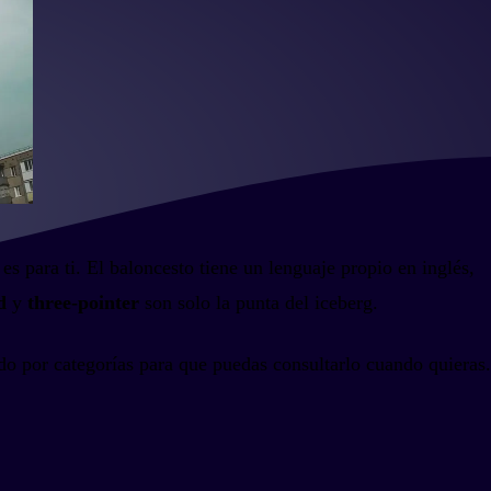
s para ti. El baloncesto tiene un lenguaje propio en inglés,
d
y
three-pointer
son solo la punta del iceberg.
ado por categorías para que puedas consultarlo cuando quieras.