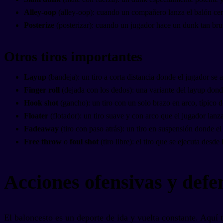
Alley-oop
(alley-oop): cuando un compañero lanza el balón cerca
Posterize
(posterizar): cuando un jugador hace un dunk tan brut
Otros tiros importantes
Layup
(bandeja): un tiro a corta distancia donde el jugador se 
Finger roll
(dejada con los dedos): una variante del layup donde
Hook shot
(gancho): un tiro con un solo brazo en arco, típico
Floater
(flotador): un tiro suave y con arco que el jugador lanz
Fadeaway
(tiro con paso atrás): un tiro en suspensión donde e
Free throw
o
foul shot
(tiro libre): el tiro que se ejecuta desde
Acciones ofensivas y defe
El baloncesto es un deporte de ida y vuelta constante. Aquí 