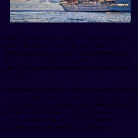
Imagina esto: acabas de subir a un barco de crucero enorme, con
piscinas, restaurantes y un teatro. Todo suena increíble hasta que el
capitán empieza a hablar por los altavoces y no entiendes ni una
palabra. La crew te da indicaciones en inglés, los carteles están en
inglés, y tú solo quieres encontrar tu camarote sin perderte por los 15
pisos del barco.
Si estás planeando un crucero y tu inglés todavía está en proceso, este
artículo te va a servir muchísimo. Vamos a repasar el vocabulario de
crucero en inglés más útil, organizado por situaciones reales: desde el
embarque hasta las excursiones en cada port. Incluyo la traducción, la
pronunciación aproximada y frases completas que puedes usar tal
cual. Así llegas preparado y disfrutas el viaje sin estrés.