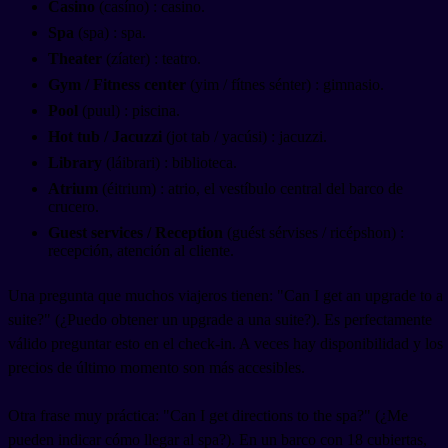
Casino
(casíno) : casino.
Spa
(spa) : spa.
Theater
(zíater) : teatro.
Gym / Fitness center
(yim / fítnes sénter) : gimnasio.
Pool
(puul) : piscina.
Hot tub / Jacuzzi
(jot tab / yacúsi) : jacuzzi.
Library
(láibrari) : biblioteca.
Atrium
(éitrium) : atrio, el vestíbulo central del barco de
crucero.
Guest services / Reception
(guést sérvises / ricépshon) :
recepción, atención al cliente.
Una pregunta que muchos viajeros tienen: "Can I get an upgrade to a
suite?" (¿Puedo obtener un upgrade a una suite?). Es perfectamente
válido preguntar esto en el check-in. A veces hay disponibilidad y los
precios de último momento son más accesibles.
Otra frase muy práctica: "Can I get directions to the spa?" (¿Me
pueden indicar cómo llegar al spa?). En un barco con 18 cubiertas,