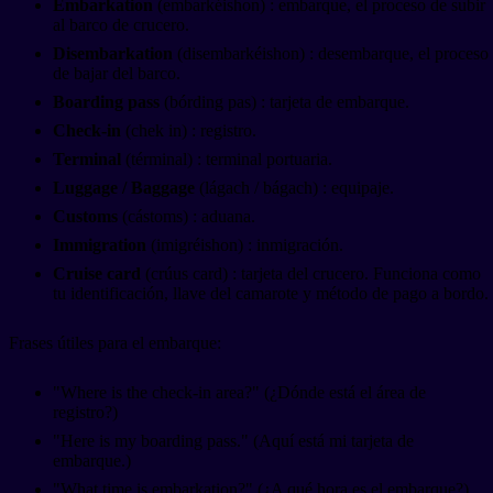
Embarkation
(embarkéishon) : embarque, el proceso de subir
al barco de crucero.
Disembarkation
(disembarkéishon) : desembarque, el proceso
de bajar del barco.
Boarding pass
(bórding pas) : tarjeta de embarque.
Check-in
(chek in) : registro.
Terminal
(términal) : terminal portuaria.
Luggage / Baggage
(lágach / bágach) : equipaje.
Customs
(cástoms) : aduana.
Immigration
(imigréishon) : inmigración.
Cruise card
(crúus card) : tarjeta del crucero. Funciona como
tu identificación, llave del camarote y método de pago a bordo.
Frases útiles para el embarque:
"Where is the check-in area?" (¿Dónde está el área de
registro?)
"Here is my boarding pass." (Aquí está mi tarjeta de
embarque.)
"What time is embarkation?" (¿A qué hora es el embarque?)