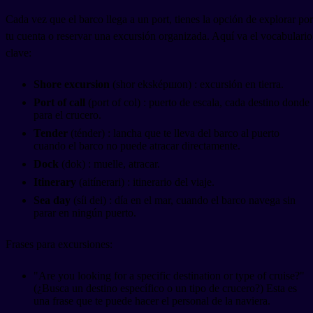
Cada vez que el barco llega a un port, tienes la opción de explorar por
tu cuenta o reservar una excursión organizada. Aquí va el vocabulario
clave:
Shore excursion
(shor ekskéршon) : excursión en tierra.
Port of call
(port of col) : puerto de escala, cada destino donde
para el crucero.
Tender
(ténder) : lancha que te lleva del barco al puerto
cuando el barco no puede atracar directamente.
Dock
(dok) : muelle, atracar.
Itinerary
(aitínerari) : itinerario del viaje.
Sea day
(síi dei) : día en el mar, cuando el barco navega sin
parar en ningún puerto.
Frases para excursiones:
"Are you looking for a specific destination or type of cruise?"
(¿Busca un destino específico o un tipo de crucero?) Esta es
una frase que te puede hacer el personal de la naviera.