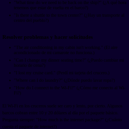
"What time do we need to be back on the ship?" (¿A qué hora
tenemos que estar de vuelta en el barco?)
"Is there a shuttle to the town center?" (¿Hay un transporte al
centro del pueblo?)
Resolver problemas y hacer solicitudes
"The air conditioning in my cabin isn't working." (El aire
acondicionado de mi camarote no funciona.)
"Can I change my dinner seating time?" (¿Puedo cambiar mi
horario de cena?)
"I lost my cruise card." (Perdí mi tarjeta del crucero.)
"Where can I do laundry?" (¿Dónde puedo lavar ropa?)
"How do I connect to the Wi-Fi?" (¿Cómo me conecto al Wi-
Fi?)
El Wi-Fi en los cruceros suele ser caro y lento, por cierto. Algunos
barcos cobran entre 10 y 20 dólares al día por el paquete básico.
Pregunta siempre: "How much is the internet package?" (¿Cuánto
cuesta el paquete de internet?)