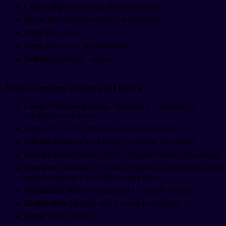
Cruise ship
(crúus ship) : barco de crucero.
Ocean liner
(óushean láiner) : transatlántico.
Yacht
(iot) : yate.
Ferry
(féri) : ferri, transbordador.
Sailboat
(séilbout) : velero.
Áreas comunes a bordo del barco
Cabin / Stateroom
(kábin / stéit-ruum) : camarote, tu
habitación en el barco.
Suite
(suít) : suite, camarote de lujo más amplio.
Balcony cabin
(bálconi kábin) : camarote con balcón.
Interior cabin
(intírior kábin) : camarote interior, sin ventana.
Lido deck
(líido dek) : cubierta de piscina, normalmente donde
están las piscinas y los buffets al aire libre.
Promenade deck
(prómenad dek) : cubierta de paseo.
Dining room
(dáining ruum) : comedor principal.
Buffet
(bufé) : buffet.