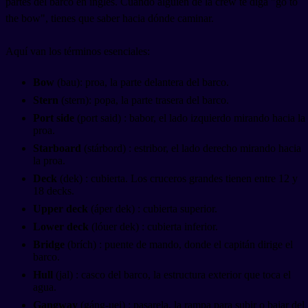
partes del barco en inglés. Cuando alguien de la crew te diga "go to
the bow", tienes que saber hacia dónde caminar.
Aquí van los términos esenciales:
Bow
(bau): proa, la parte delantera del barco.
Stern
(stern): popa, la parte trasera del barco.
Port side
(port said) : babor, el lado izquierdo mirando hacia la
proa.
Starboard
(stárbord) : estribor, el lado derecho mirando hacia
la proa.
Deck
(dek) : cubierta. Los cruceros grandes tienen entre 12 y
18 decks.
Upper deck
(áper dek) : cubierta superior.
Lower deck
(lóuer dek) : cubierta inferior.
Bridge
(brích) : puente de mando, donde el capitán dirige el
barco.
Hull
(jal) : casco del barco, la estructura exterior que toca el
agua.
Gangway
(gáng-uei) : pasarela, la rampa para subir o bajar del