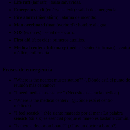
Life raft
(laif raft) : balsa salvavidas.
Emergency exit
(eméryensi éxit) : salida de emergencia.
Fire alarm
(fáier alárm) : alarma de incendio.
Man overboard
(man óverbord) : hombre al agua.
SOS
(es ou es) : señal de socorro.
First aid
(ferst eid) : primeros auxilios.
Medical center / Infirmary
(médical sénter / infírmari) : centro
médico, enfermería.
Frases de emergencia
"Where is the nearest muster station?" (¿Dónde está el punto de
reunión más cercano?)
"I need medical assistance." (Necesito asistencia médica.)
"Where is the medical center?" (¿Dónde está el centro
médico?)
"I feel seasick." (Me siento mareado por el mar.) La palabra
seasick
(síi-sik) es esencial porque el mareo es bastante común.
"Is there a doctor on board?" (¿Hay un doctor a bordo?)