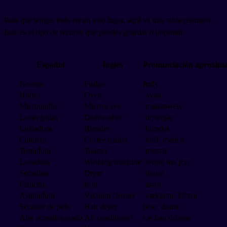
Para que tengas todo en un solo lugar, aquí va una tabla resumen.
Este es el tipo de recurso que puedes guardar o imprimir:
Español
Inglés
Pronunciación aproxim
Nevera
Fridge
frɪdʒ
Horno
Oven
ˈʌvən
Microondas
Microwave
ˈmaɪkrəweɪv
Lavavajillas
Dishwasher
ˈdɪʃwɒʃər
Licuadora
Blender
ˈblɛndər
Cafetera
Coffee maker
ˈkɒfi ˈmeɪkər
Tostadora
Toaster
ˈtoʊstər
Lavadora
Washing machine
ˈwɒʃɪŋ məˈʃiːn
Secadora
Dryer
ˈdraɪər
Plancha
Iron
ˈaɪərn
Aspiradora
Vacuum cleaner
ˈvækjuːm ˈkliːnər
Secador de pelo
Hair dryer
hɛər ˈdraɪər
Aire acondicionado
Air conditioner
ɛər kənˈdɪʃənər