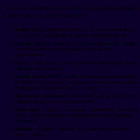
La cocina es probablemente la habitación con más aparatos eléctricos
de toda la casa. Aquí tienes los esenciales:
Fridge
(frɪdʒ): refrigerador/nevera. Es la forma abreviada de
"refrigerator", que también se usa pero suena más formal.
Freezer
(ˈfriːzər): congelador. A veces forma parte del fridge,
pero en muchas casas anglosajonas es un aparato
independiente.
Oven
(ˈʌvən): horno. Se refiere al horno convencional, el que
usas para asar o hornear.
Stove/Cooktop
(stoʊv / ˈkʊktɒp): estufa/cocina/vitrocerámica.
En EE.UU. dicen "stove" con más frecuencia, mientras que en
Reino Unido escucharás "hob" o "cooker".
Microwave
(ˈmaɪkrəweɪv): microondas. Casi igual en ambos
idiomas, así que esta es fácil de recordar.
Dishwasher
(ˈdɪʃwɒʃər): lavavajillas. Literalmente "lavador de
platos". Pretty cool cómo el inglés construye estas palabras
compuestas.
Blender
(ˈblɛndər): licuadora. Se usa para hacer smoothies,
salsas y purés.