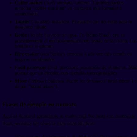
Coffee maker
(ˈkɒfi ˈmeɪkər): cafetera. También puedes
escuchar "coffee machine" en contextos más formales o
comerciales.
Toaster
(ˈtoʊstər): tostadora. El aparato que necesitas para tu
desayuno rápido.
Kettle
(ˈkɛtəl): hervidor de agua. En Reino Unido este es
probablemente el electrodoméstico más usado de la cocina. Los
británicos lo adoran.
Rice cooker
(raɪs ˈkʊkər): arrocera. Cada vez más común en
hogares occidentales.
Food processor
(fuːd ˈprɒsɛsər): procesador de alimentos. Más
potente que un blender, con cuchillas intercambiables.
Mixer
(ˈmɪksər): batidora. Puede ser de mano ("hand mixer") o
de pie ("stand mixer").
Frases de ejemplo en contexto
Aquí es donde el aprendizaje se vuelve real. No basta con memorizar
listas, necesitas ver cómo se usan estas palabras: