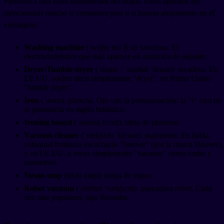
Pasemos a otra zona fundamental del hogar. Estos aparatos los
mencionarás mucho si compartes piso o si buscas alojamiento en el
extranjero:
Washing machine
(ˈwɒʃɪŋ məˈʃiːn): lavadora. El
electrodoméstico que más aparece en anuncios de alquiler.
Dryer/Tumble dryer
(ˈdraɪər / ˈtʌmbəl ˈdraɪər): secadora. En
EE.UU. suelen decir simplemente "dryer", en Reino Unido
"tumble dryer".
Iron
(ˈaɪərn): plancha. Ojo con la pronunciación: la "r" casi no
se pronuncia en inglés británico.
Ironing board
(ˈaɪərnɪŋ bɔːrd): tabla de planchar.
Vacuum cleaner
(ˈvækjuːm ˈkliːnər): aspiradora. En habla
coloquial británica escucharás "hoover" (por la marca Hoover),
y en EE.UU. a veces simplemente "vacuum" como verbo y
sustantivo.
Steam mop
(stiːm mɒp): mopa de vapor.
Robot vacuum
(ˈroʊbɒt ˈvækjuːm): aspiradora robot. Cada
vez más populares, tipo Roomba.