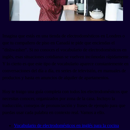
Imagina que estás en una tienda de electrodomésticos en Londres o
que tu compañero de piso en Canadá te pide que enciendas el
"dishwasher". Si no conoces el vocabulario de electrodomésticos en
inglés, esas situaciones cotidianas se vuelven incómodas rápidamente.
Y lo cierto es que este tipo de vocabulario aparece constantemente en
conversaciones del día a día, en series de televisión, en manuales de
productos y hasta en anuncios de alquiler de apartamentos.
Hoy te traigo una guía completa con todos los electrodomésticos que
necesitas conocer, organizados por zona de la casa. Incluyo la
traducción, consejos de pronunciación y frases de ejemplo para que
puedas usar cada palabra en contexto real. Vamos a ello.
Vocabulario de electrodomésticos en inglés para la cocina