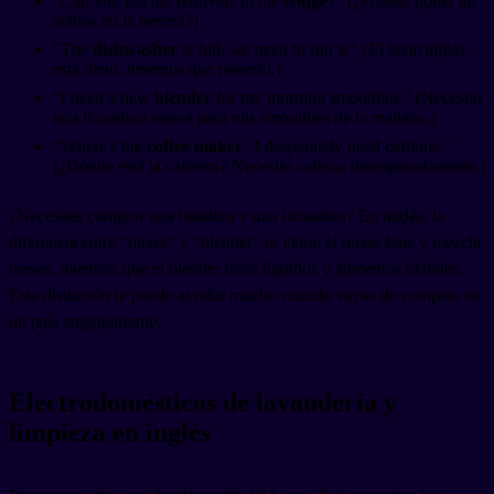
"Can you put the leftovers in the
fridge
?" (¿Puedes poner las
sobras en la nevera?)
"The
dishwasher
is full, we need to run it." (El lavavajillas
está lleno, tenemos que ponerlo.)
"I need a new
blender
for my morning smoothies." (Necesito
una licuadora nueva para mis smoothies de la mañana.)
"Where's the
coffee maker
? I desperately need caffeine."
(¿Dónde está la cafetera? Necesito cafeína desesperadamente.)
¿Necesitas comprar una batidora y una licuadora? En inglés, la
diferencia entre "mixer" y "blender" es clara: el mixer bate y mezcla
masas, mientras que el blender licúa líquidos y alimentos blandos.
Esta distinción te puede ayudar mucho cuando vayas de compras en
un país angloparlante.
Electrodomésticos de lavandería y
limpieza en inglés