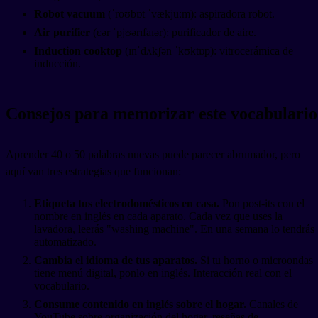
Robot vacuum
(ˈroʊbɒt ˈvækjuːm): aspiradora robot.
Air purifier
(ɛər ˈpjʊərɪfaɪər): purificador de aire.
Induction cooktop
(ɪnˈdʌkʃən ˈkʊktɒp): vitrocerámica de
inducción.
Consejos para memorizar este vocabulario
Aprender 40 o 50 palabras nuevas puede parecer abrumador, pero
aquí van tres estrategias que funcionan:
Etiqueta tus electrodomésticos en casa.
Pon post-its con el
nombre en inglés en cada aparato. Cada vez que uses la
lavadora, leerás "washing machine". En una semana lo tendrás
automatizado.
Cambia el idioma de tus aparatos.
Si tu horno o microondas
tiene menú digital, ponlo en inglés. Interacción real con el
vocabulario.
Consume contenido en inglés sobre el hogar.
Canales de
YouTube sobre organización del hogar, reseñas de