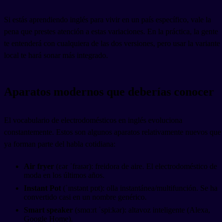
Si estás aprendiendo inglés para vivir en un país específico, vale la
pena que prestes atención a estas variaciones. En la práctica, la gente
te entenderá con cualquiera de las dos versiones, pero usar la variante
local te hará sonar más integrado.
Aparatos modernos que deberías conocer
El vocabulario de electrodomésticos en inglés evoluciona
constantemente. Estos son algunos aparatos relativamente nuevos que
ya forman parte del habla cotidiana:
Air fryer
(ɛər ˈfraɪər): freidora de aire. El electrodoméstico de
moda en los últimos años.
Instant Pot
(ˈɪnstənt pɒt): olla instantánea/multifunción. Se ha
convertido casi en un nombre genérico.
Smart speaker
(smɑːrt ˈspiːkər): altavoz inteligente (Alexa,
Google Home).