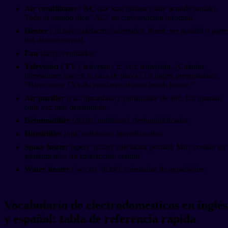
Air conditioner / AC
(ɛər kənˈdɪʃənər): aire acondicionado.
Todo el mundo dice "AC" en conversación informal.
Heater
(ˈhiːtər): calefactor/calentador. Puede ser portátil o parte
del sistema central.
Fan
(fæn): ventilador.
Television / TV
(ˈtɛlɪvɪʒən / tiːˈviː): televisión. ¿Cuántas
televisiones hay en tu casa de playa? En inglés preguntarías:
"How many TVs do you have at your beach house?"
Air purifier
(ɛər ˈpjʊərɪfaɪər): purificador de aire. Un aparato
cada vez más demandado.
Dehumidifier
(diːhjuːˈmɪdɪfaɪər): deshumidificador.
Humidifier
(hjuːˈmɪdɪfaɪər): humidificador.
Space heater
(speɪs ˈhiːtər): calefactor portátil. Muy común en
apartamentos sin calefacción central.
Water heater
(ˈwɔːtər ˈhiːtər): calentador de agua/boiler.
Vocabulario de electrodomésticos en inglés
y español: tabla de referencia rápida