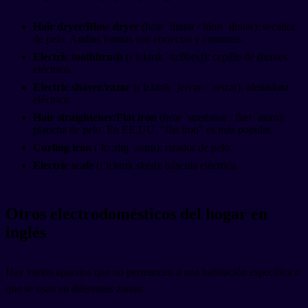
Hair dryer/Blow dryer
(hɛər ˈdraɪər / bloʊ ˈdraɪər): secador
de pelo. Ambas formas son correctas y comunes.
Electric toothbrush
(ɪˈlɛktrɪk ˈtuːθbrʌʃ): cepillo de dientes
eléctrico.
Electric shaver/razor
(ɪˈlɛktrɪk ˈʃeɪvər / ˈreɪzər): afeitadora
eléctrica.
Hair straightener/Flat iron
(hɛər ˈstreɪtənər / flæt ˈaɪərn):
plancha de pelo. En EE.UU. "flat iron" es más popular.
Curling iron
(ˈkɜːrlɪŋ ˈaɪərn): rizador de pelo.
Electric scale
(ɪˈlɛktrɪk skeɪl): báscula eléctrica.
Otros electrodomésticos del hogar en
inglés
Hay varios aparatos que no pertenecen a una habitación específica o
que se usan en diferentes zonas: