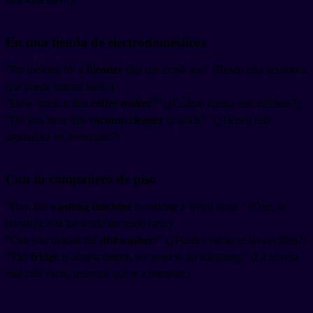
En una tienda de electrodomésticos
"I'm looking for a
blender
that can crush ice." (Busco una licuadora
que pueda triturar hielo.)
"How much is this
coffee maker
?" (¿Cuánto cuesta esta cafetera?)
"Do you have this
vacuum cleaner
in stock?" (¿Tienen esta
aspiradora en inventario?)
Con tu compañero de piso
"Hey, the
washing machine
is making a weird noise." (Oye, la
lavadora está haciendo un ruido raro.)
"Can you unload the
dishwasher
?" (¿Puedes vaciar el lavavajillas?)
"The
fridge
is almost empty, we need to go shopping." (La nevera
está casi vacía, tenemos que ir a comprar.)