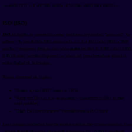
pequeña (f/11 o f/16) todo queda enfocado, ideal para paisajes.
ISO (ISO)
ISO
en inglés se pronuncia como tres letras separadas: "ai-es-ou". Se
refiere a la sensibilidad del sensor a la luz. Un ISO bajo (100 o 200)
produce imágenes limpias con poco
noise
(ruido). Un ISO alto (3200,
6400 o más) permite disparar con poca luz, pero introduce grano o
ruido digital en la imagen.
Frases comunes en inglés:
"Bump up the ISO" (subir el ISO)
"Keep the ISO as low as possible" (mantener el ISO lo más
bajo posible)
"High ISO performance" (rendimiento a ISO alto)
Las cámaras modernas han mejorado muchísimo en este aspecto. Una
cámara digital de gama alta puede disparar a ISO 6400 y producir