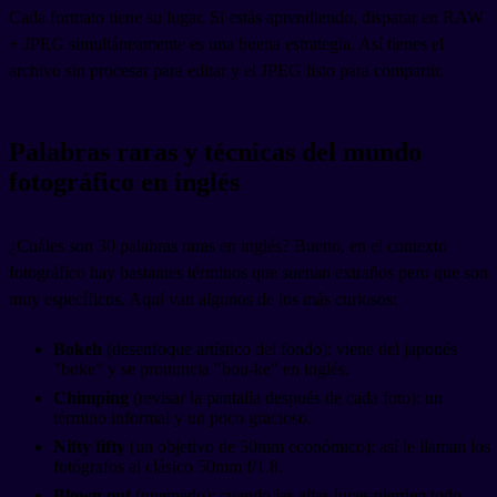
Cada formato tiene su lugar. Si estás aprendiendo, disparar en RAW
+ JPEG simultáneamente es una buena estrategia. Así tienes el
archivo sin procesar para editar y el JPEG listo para compartir.
Palabras raras y técnicas del mundo
fotográfico en inglés
¿Cuáles son 30 palabras raras en inglés? Bueno, en el contexto
fotográfico hay bastantes términos que suenan extraños pero que son
muy específicos. Aquí van algunos de los más curiosos:
Bokeh
(desenfoque artístico del fondo): viene del japonés
"boke" y se pronuncia "bou-ke" en inglés.
Chimping
(revisar la pantalla después de cada foto): un
término informal y un poco gracioso.
Nifty fifty
(un objetivo de 50mm económico): así le llaman los
fotógrafos al clásico 50mm f/1.8.
Blown out
(quemado): cuando las altas luces pierden todo