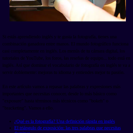
Si estás aprendiendo inglés y te gusta la fotografía, tienes una
combinación ganadora entre manos. El mundo fotográfico funciona
casi completamente en inglés. Los menús de tu cámara digital, los
tutoriales de YouTube, los foros, las reseñas de equipo... todo está en
inglés. Así que dominar el vocabulario de fotografía en inglés te va a
servir doblemente: mejoras tu idioma y entiendes mejor tu pasión.
En este artículo vamos a repasar las palabras y expresiones más
importantes que necesitas conocer, desde lo más básico como
"exposure" hasta términos más técnicos como "bokeh" o
"bracketing". Vamos a ello.
¿Qué es la fotografía? Una definición rápida en inglés
El triángulo de exposición: las tres palabras que necesitas