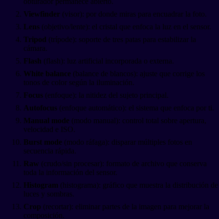
obturador permanece abierto.
Viewfinder
(visor): por donde miras para encuadrar la foto.
Lens
(objetivo/lente): el cristal que enfoca la luz en el sensor.
Tripod
(trípode): soporte de tres patas para estabilizar la
cámara.
Flash
(flash): luz artificial incorporada o externa.
White balance
(balance de blancos): ajuste que corrige los
tonos de color según la iluminación.
Focus
(enfoque): la nitidez del sujeto principal.
Autofocus
(enfoque automático): el sistema que enfoca por ti.
Manual mode
(modo manual): control total sobre apertura,
velocidad e ISO.
Burst mode
(modo ráfaga): disparar múltiples fotos en
secuencia rápida.
Raw
(crudo/sin procesar): formato de archivo que conserva
toda la información del sensor.
Histogram
(histograma): gráfico que muestra la distribución de
luces y sombras.
Crop
(recortar): eliminar partes de la imagen para mejorar la
composición.