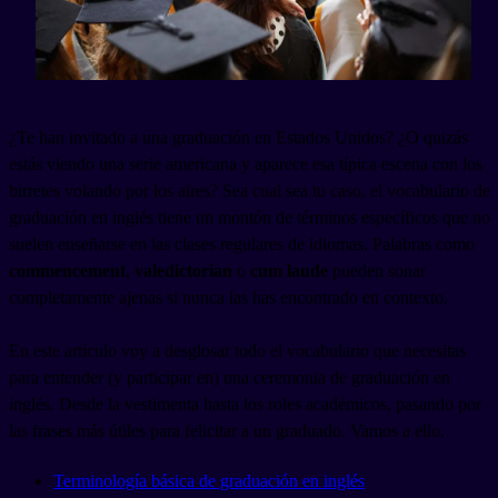
¿Te han invitado a una graduación en Estados Unidos? ¿O quizás
estás viendo una serie americana y aparece esa típica escena con los
birretes volando por los aires? Sea cual sea tu caso, el vocabulario de
graduación en inglés tiene un montón de términos específicos que no
suelen enseñarse en las clases regulares de idiomas. Palabras como
commencement
,
valedictorian
o
cum laude
pueden sonar
completamente ajenas si nunca las has encontrado en contexto.
En este artículo voy a desglosar todo el vocabulario que necesitas
para entender (y participar en) una ceremonia de graduación en
inglés. Desde la vestimenta hasta los roles académicos, pasando por
las frases más útiles para felicitar a un graduado. Vamos a ello.
Terminología básica de graduación en inglés