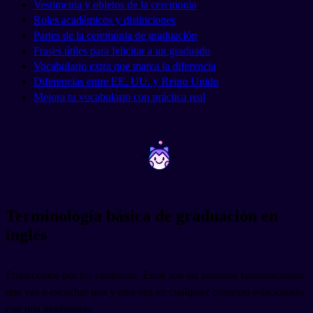
Vestimenta y objetos de la ceremonia
Roles académicos y distinciones
Partes de la ceremonia de graduación
Frases útiles para felicitar a un graduado
Vocabulario extra que marca la diferencia
Diferencias entre EE. UU. y Reino Unido
Mejora tu vocabulario con práctica real
~
~
Terminología básica de graduación en
inglés
Empecemos por los cimientos. Estas son las palabras fundamentales
que vas a escuchar una y otra vez en cualquier contexto relacionado
con una graduation: