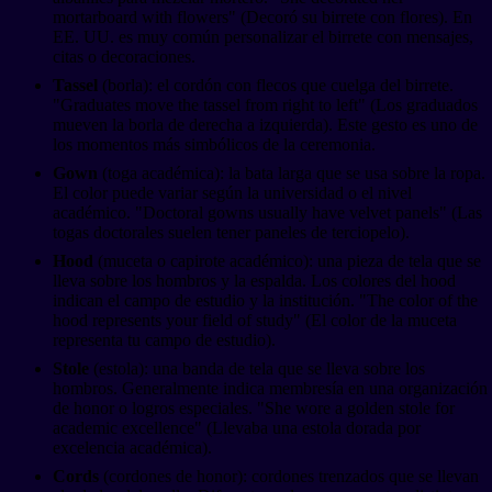
mortarboard with flowers" (Decoró su birrete con flores). En
EE. UU. es muy común personalizar el birrete con mensajes,
citas o decoraciones.
Tassel
(borla): el cordón con flecos que cuelga del birrete.
"Graduates move the tassel from right to left" (Los graduados
mueven la borla de derecha a izquierda). Este gesto es uno de
los momentos más simbólicos de la ceremonia.
Gown
(toga académica): la bata larga que se usa sobre la ropa.
El color puede variar según la universidad o el nivel
académico. "Doctoral gowns usually have velvet panels" (Las
togas doctorales suelen tener paneles de terciopelo).
Hood
(muceta o capirote académico): una pieza de tela que se
lleva sobre los hombros y la espalda. Los colores del hood
indican el campo de estudio y la institución. "The color of the
hood represents your field of study" (El color de la muceta
representa tu campo de estudio).
Stole
(estola): una banda de tela que se lleva sobre los
hombros. Generalmente indica membresía en una organización
de honor o logros especiales. "She wore a golden stole for
academic excellence" (Llevaba una estola dorada por
excelencia académica).
Cords
(cordones de honor): cordones trenzados que se llevan