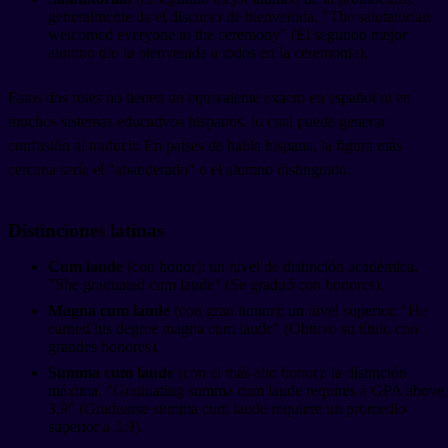
generalmente da el discurso de bienvenida. "The salutatorian
welcomed everyone to the ceremony" (El segundo mejor
alumno dio la bienvenida a todos en la ceremonia).
Estos dos roles no tienen un equivalente exacto en español ni en
muchos sistemas educativos hispanos, lo cual puede generar
confusión al traducir. En países de habla hispana, la figura más
cercana sería el "abanderado" o el alumno distinguido.
Distinciones latinas
Cum laude
(con honor): un nivel de distinción académica.
"She graduated cum laude" (Se graduó con honores).
Magna cum laude
(con gran honor): un nivel superior. "He
earned his degree magna cum laude" (Obtuvo su título con
grandes honores).
Summa cum laude
(con el más alto honor): la distinción
máxima. "Graduating summa cum laude requires a GPA above
3.9" (Graduarse summa cum laude requiere un promedio
superior a 3.9).