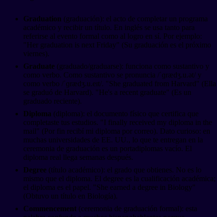
Graduation
(graduación): el acto de completar un programa
académico y recibir un título. En inglés se usa tanto para
referirse al evento formal como al logro en sí. Por ejemplo:
"Her graduation is next Friday" (Su graduación es el próximo
viernes).
Graduate
(graduado/graduarse): funciona como sustantivo y
como verbo. Como sustantivo se pronuncia /ˈɡrædʒ.u.ət/ y
como verbo /ˈɡrædʒ.u.eɪt/. "She graduated from Harvard" (Ella
se graduó de Harvard). "He's a recent graduate" (Es un
graduado reciente).
Diploma
(diploma): el documento físico que certifica que
completaste tus estudios. "I finally received my diploma in the
mail" (Por fin recibí mi diploma por correo). Dato curioso: en
muchas universidades de EE. UU., lo que te entregan en la
ceremonia de graduación es un portadiplomas vacío. El
diploma real llega semanas después.
Degree
(título académico): el grado que obtienes. No es lo
mismo que el diploma. El degree es la cualificación académica;
el diploma es el papel. "She earned a degree in Biology"
(Obtuvo un título en Biología).
Commencement
(ceremonia de graduación formal): esta