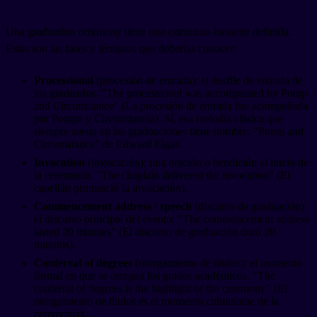
Una graduation ceremony tiene una estructura bastante definida.
Estas son las fases y términos que deberías conocer:
Processional
(procesión de entrada): el desfile de entrada de
los graduados. "The processional was accompanied by Pomp
and Circumstance" (La procesión de entrada fue acompañada
por Pompa y Circunstancia). Sí, esa melodía clásica que
siempre suena en las graduaciones tiene nombre: "Pomp and
Circumstance" de Edward Elgar.
Invocation
(invocación): una oración o bendición al inicio de
la ceremonia. "The chaplain delivered the invocation" (El
capellán pronunció la invocación).
Commencement address / speech
(discurso de graduación):
el discurso principal del evento. "The commencement address
lasted 20 minutes" (El discurso de graduación duró 20
minutos).
Conferral of degrees
(otorgamiento de títulos): el momento
formal en que se otorgan los grados académicos. "The
conferral of degrees is the highlight of the ceremony" (El
otorgamiento de títulos es el momento culminante de la
ceremonia).