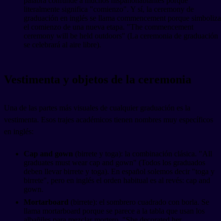
palabra confunde a muchos hispanohablantes porque
literalmente significa "comienzo". Y sí, la ceremony de
graduación en inglés se llama commencement porque simboliza
el comienzo de una nueva etapa. "The commencement
ceremony will be held outdoors" (La ceremonia de graduación
se celebrará al aire libre).
Vestimenta y objetos de la ceremonia
Una de las partes más visuales de cualquier graduación es la
vestimenta. Esos trajes académicos tienen nombres muy específicos
en inglés:
Cap and gown
(birrete y toga): la combinación clásica. "All
graduates must wear cap and gown" (Todos los graduados
deben llevar birrete y toga). En español solemos decir "toga y
birrete", pero en inglés el orden habitual es al revés: cap and
gown.
Mortarboard
(birrete): el sombrero cuadrado con borla. Se
llama mortarboard porque se parece a la tabla que usan los
albañiles para mezclar mortero. "She decorated her