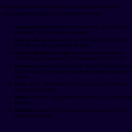
Hay algunos términos adicionales que te van a resultar útiles si
quieres aprender a hablar con fluidez sobre este tema:
Alma mater
(la institución donde estudiaste): "Harvard is her
alma mater" (Harvard es su alma mater).
Class of
year
(promoción de
año
): "She's part of the Class of
2024" (Ella es de la promoción de 2024).
GPA (Grade Point Average)
(promedio de calificaciones):
"His GPA was 3.8 out of 4.0" (Su promedio fue 3.8 de 4.0).
Transcript
(expediente académico): "You need to request your
official transcript" (Necesitas solicitar tu expediente académico
oficial).
Thesis
(tesis): "She defended her thesis last month" (Defendió
su tesis el mes pasado).
Honors
(honores): "He graduated with honors" (Se graduó con
honores).
Yearbook
(anuario): "Everyone signed my yearbook" (Todos
firmaron mi anuario).