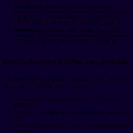
Turning of the tassel
(giro de la borla): ese momento
simbólico en que los graduados mueven la borla del birrete de
un lado al otro. "After the turning of the tassel, everyone
cheered" (Después del giro de la borla, todos celebraron).
Recessional
(procesión de salida): la salida formal de los
graduados. "The recessional marked the end of the ceremony"
(La procesión de salida marcó el final de la ceremonia).
Frases útiles para felicitar a un graduado
¿Qué palabras decir en graduación? Aquí tienes frases prácticas que
puedes usar en tarjetas, mensajes o en persona:
"Congratulations on your graduation!" (¡Felicidades por tu
graduación!)
"You did it! So proud of you." (¡Lo lograste! Muy orgulloso/a
de ti.)
"The world is yours now. Go get it!" (El mundo es tuyo ahora.
¡Ve por él!)