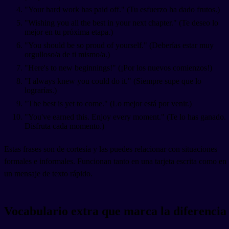
"Your hard work has paid off." (Tu esfuerzo ha dado frutos.)
"Wishing you all the best in your next chapter." (Te deseo lo
mejor en tu próxima etapa.)
"You should be so proud of yourself." (Deberías estar muy
orgulloso/a de ti mismo/a.)
"Here's to new beginnings!" (¡Por los nuevos comienzos!)
"I always knew you could do it." (Siempre supe que lo
lograrías.)
"The best is yet to come." (Lo mejor está por venir.)
"You've earned this. Enjoy every moment." (Te lo has ganado.
Disfruta cada momento.)
Estas frases son de cortesía y las puedes relacionar con situaciones
formales e informales. Funcionan tanto en una tarjeta escrita como en
un mensaje de texto rápido.
Vocabulario extra que marca la diferencia