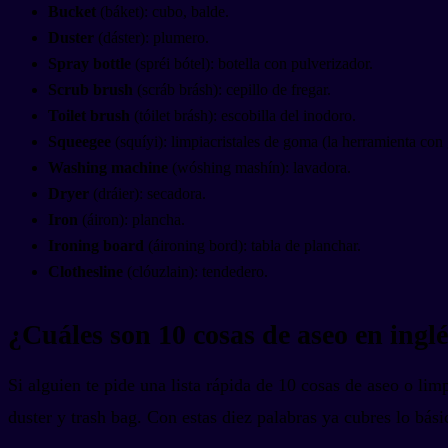
Bucket
(báket): cubo, balde.
Duster
(dáster): plumero.
Spray bottle
(spréi bótel): botella con pulverizador.
Scrub brush
(scráb brásh): cepillo de fregar.
Toilet brush
(tóilet brásh): escobilla del inodoro.
Squeegee
(squíyi): limpiacristales de goma (la herramienta con
Washing machine
(wóshing mashín): lavadora.
Dryer
(dráier): secadora.
Iron
(áiron): plancha.
Ironing board
(áironing bord): tabla de planchar.
Clothesline
(clóuzlain): tendedero.
¿Cuáles son 10 cosas de aseo en ingl
Si alguien te pide una lista rápida de 10 cosas de aseo o li
duster y trash bag. Con estas diez palabras ya cubres lo bás