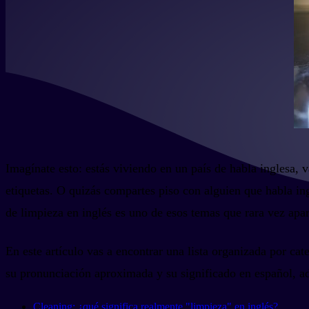
Imagínate esto: estás viviendo en un país de habla inglesa, 
etiquetas. O quizás compartes piso con alguien que habla ingl
de limpieza en inglés es uno de esos temas que rara vez apare
En este artículo vas a encontrar una lista organizada por c
su pronunciación aproximada y su significado en español, ad
Cleaning: ¿qué significa realmente "limpieza" en inglés?