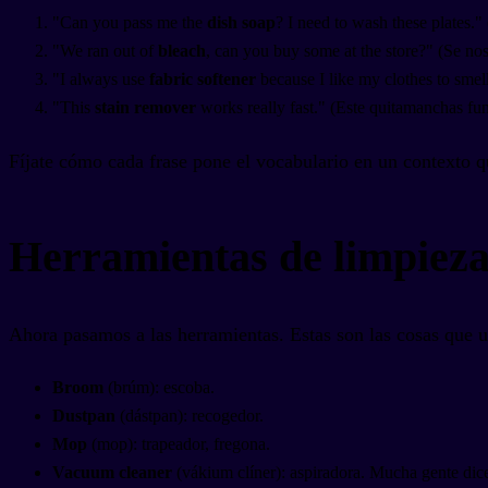
"Can you pass me the
dish soap
? I need to wash these plates."
"We ran out of
bleach
, can you buy some at the store?" (Se nos
"I always use
fabric softener
because I like my clothes to smel
"This
stain remover
works really fast." (Este quitamanchas fu
Fíjate cómo cada frase pone el vocabulario en un contexto qu
Herramientas de limpieza
Ahora pasamos a las herramientas. Estas son las cosas que u
Broom
(brúm): escoba.
Dustpan
(dástpan): recogedor.
Mop
(mop): trapeador, fregona.
Vacuum cleaner
(vákium clíner): aspiradora. Mucha gente di