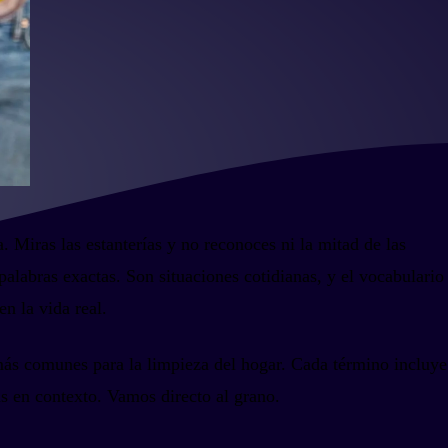
 Miras las estanterías y no reconoces ni la mitad de las
 palabras exactas. Son situaciones cotidianas, y el vocabulario
n la vida real.
 más comunes para la limpieza del hogar. Cada término incluye
s en contexto. Vamos directo al grano.