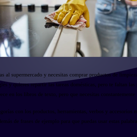
vas al supermercado y necesitas comprar productos de limpieza.
és y quieres repartir las tareas domésticas, pero te faltan las
ce en los libros de texto, pero que necesitas constantemente e
ategorías con los productos, herramientas, verbos y accesorios
emás de frases de ejemplo para que puedas usar estas palabra