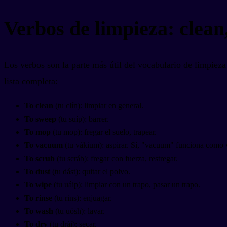
Verbos de limpieza: clean
Los verbos son la parte más útil del vocabulario de limpieza
lista completa:
To clean
(tu clín): limpiar en general.
To sweep
(tu suíp): barrer.
To mop
(tu mop): fregar el suelo, trapear.
To vacuum
(tu vákium): aspirar. Sí, "vacuum" funciona como 
To scrub
(tu scráb): fregar con fuerza, restregar.
To dust
(tu dást): quitar el polvo.
To wipe
(tu uáip): limpiar con un trapo, pasar un trapo.
To rinse
(tu rins): enjuagar.
To wash
(tu uósh): lavar.
To dry
(tu drái): secar.