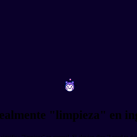
~
~
realmente "limpieza" en in
 significa "limpieza" en general. Si alguien dice "I need to d