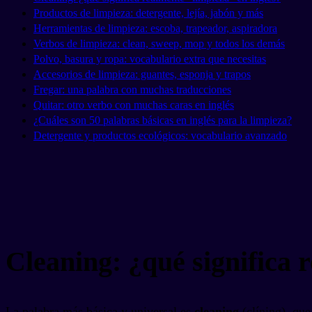
Productos de limpieza: detergente, lejía, jabón y más
Herramientas de limpieza: escoba, trapeador, aspiradora
Verbos de limpieza: clean, sweep, mop y todos los demás
Polvo, basura y ropa: vocabulario extra que necesitas
Accesorios de limpieza: guantes, esponja y trapos
Fregar: una palabra con muchas traducciones
Quitar: otro verbo con muchas caras en inglés
¿Cuáles son 50 palabras básicas en inglés para la limpieza?
Detergente y productos ecológicos: vocabulario avanzado
Cleaning: ¿qué significa 
La palabra más básica y universal es
cleaning
(clíning), que