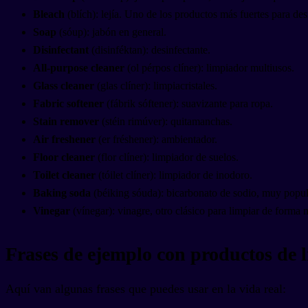
Bleach
(blích): lejía. Uno de los productos más fuertes para des
Soap
(sóup): jabón en general.
Disinfectant
(disinféktan): desinfectante.
All-purpose cleaner
(ol pérpos clíner): limpiador multiusos.
Glass cleaner
(glas clíner): limpiacristales.
Fabric softener
(fábrik sóftener): suavizante para ropa.
Stain remover
(stéin rimúver): quitamanchas.
Air freshener
(er fréshener): ambientador.
Floor cleaner
(flor clíner): limpiador de suelos.
Toilet cleaner
(tóilet clíner): limpiador de inodoro.
Baking soda
(béiking sóuda): bicarbonato de sodio, muy popula
Vinegar
(vínegar): vinagre, otro clásico para limpiar de forma n
Frases de ejemplo con productos de 
Aquí van algunas frases que puedes usar en la vida real: