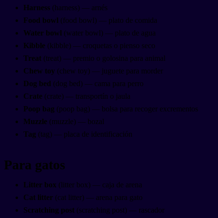
Harness
(harness) — arnés
Food bowl
(food bowl) — plato de comida
Water bowl
(water bowl) — plato de agua
Kibble
(kibble) — croquetas o pienso seco
Treat
(treat) — premio o golosina para animal
Chew toy
(chew toy) — juguete para morder
Dog bed
(dog bed) — cama para perro
Crate
(crate) — transportín o jaula
Poop bag
(poop bag) — bolsa para recoger excrementos
Muzzle
(muzzle) — bozal
Tag
(tag) — placa de identificación
Para gatos
Litter box
(litter box) — caja de arena
Cat litter
(cat litter) — arena para gato
Scratching post
(scratching post) — rascador