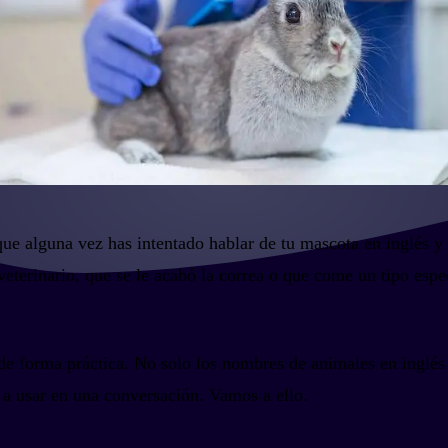
que alguna vez has intentado hablar de tu mascota en inglés y
 veterinario, que se le acabó la correa o que come un tipo esp
e forma práctica. No solo los nombres de animales en inglés (
s a usar en una conversación. Vamos a ello.