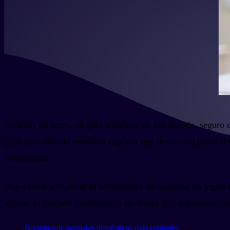
Si tienes un perro, un gato o incluso un pez dorado, seguro 
¿qué pasa cuando necesitas explicar que llevas a tu perro al
interesantes.
Hoy vamos a explorar el vocabulario de mascotas en inglés d
diarias, el cuidado veterinario y las frases que realmente va
Nombres de animales domésticos más comunes