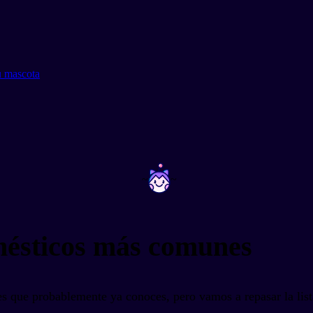
u mascota
~
~
ésticos más comunes
 que probablemente ya conoces, pero vamos a repasar la lista