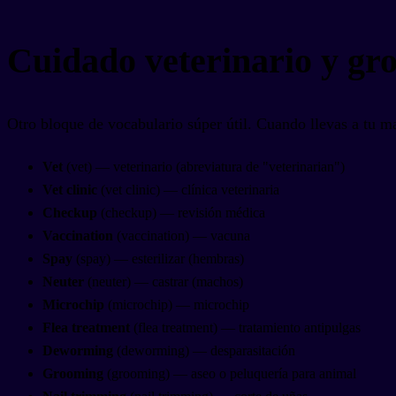
Cuidado veterinario y gr
Otro bloque de vocabulario súper útil. Cuando llevas a tu mas
Vet
(vet) — veterinario (abreviatura de "veterinarian")
Vet clinic
(vet clinic) — clínica veterinaria
Checkup
(checkup) — revisión médica
Vaccination
(vaccination) — vacuna
Spay
(spay) — esterilizar (hembras)
Neuter
(neuter) — castrar (machos)
Microchip
(microchip) — microchip
Flea treatment
(flea treatment) — tratamiento antipulgas
Deworming
(deworming) — desparasitación
Grooming
(grooming) — aseo o peluquería para animal