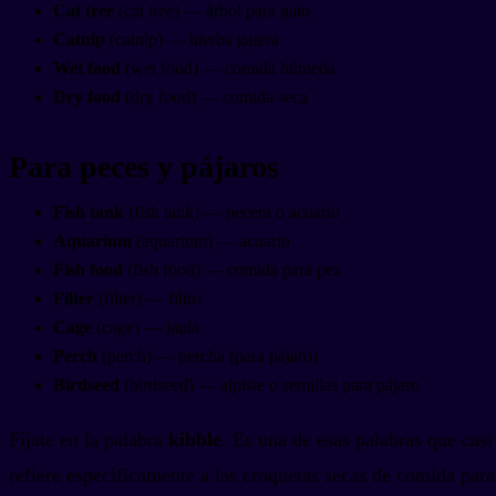
Cat tree
(cat tree) — árbol para gato
Catnip
(catnip) — hierba gatera
Wet food
(wet food) — comida húmeda
Dry food
(dry food) — comida seca
Para peces y pájaros
Fish tank
(fish tank) — pecera o acuario
Aquarium
(aquarium) — acuario
Fish food
(fish food) — comida para pez
Filter
(filter) — filtro
Cage
(cage) — jaula
Perch
(perch) — percha (para pájaro)
Birdseed
(birdseed) — alpiste o semillas para pájaro
Fíjate en la palabra
kibble
. Es una de esas palabras que casi
refiere específicamente a las croquetas secas de comida para