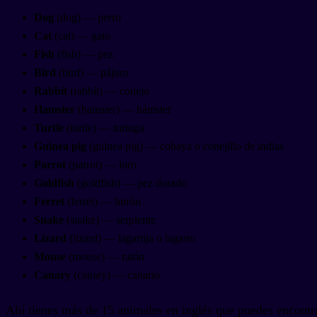
Dog
(dog) — perro
Cat
(cat) — gato
Fish
(fish) — pez
Bird
(bird) — pájaro
Rabbit
(rabbit) — conejo
Hamster
(hamster) — hámster
Turtle
(turtle) — tortuga
Guinea pig
(guinea pig) — cobaya o conejillo de indias
Parrot
(parrot) — loro
Goldfish
(goldfish) — pez dorado
Ferret
(ferret) — hurón
Snake
(snake) — serpiente
Lizard
(lizard) — lagartija o lagarto
Mouse
(mouse) — ratón
Canary
(canary) — canario
Ahí tienes más de 15 animales en inglés que puedes encontr