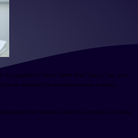
 te has quedado en blanco. Sabes decir "dog" y "cat", pero
ecífico de alimento? Ahí es donde las cosas se ponen
que también los veremos), sino los accesorios, las rutinas