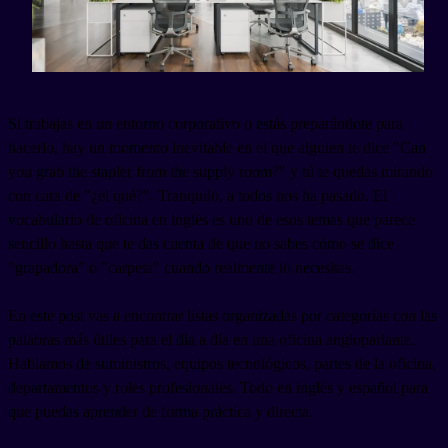
Si trabajas en un entorno corporativo o estás preparándote para
hacerlo, hay un momento inevitable en el que alguien te dice "Can
you grab the stapler from the supply room?" y tú te quedas mirando
con cara de "¿el qué?". Tranquilo, a todos nos ha pasado. El
vocabulario de oficina en inglés es uno de esos temas que parece
sencillo hasta que te das cuenta de que no sabes cómo se dice
"grapadora" o "carpeta" cuando realmente lo necesitas.
En este post vas a encontrar listas organizadas por categorías con las
palabras más útiles para el día a día en una oficina angloparlante.
Hablamos de suministros, equipos tecnológicos, partes de la oficina,
departamentos y roles profesionales. Todo en inglés y español para
que puedas aprender de forma práctica y directa.