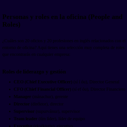
Personas y roles en la oficina (People and
Roles)
¿Cuáles son 20 oficios y 20 profesiones en inglés relacionados con el
entorno de oficina? Aquí tienes una selección muy completa de roles
que encontrarás en cualquier empresa:
Roles de liderazgo y gestión
CEO (Chief Executive Officer)
(sí í óu), Director General
CFO (Chief Financial Officer)
(sí ef óu), Director Financiero
Manager
(mánachur), gerente
Director
(diréktor), director
Supervisor
(supurváisur), supervisor
Team leader
(tím líder), líder de equipo
Executive
(eksékiutiv), ejecutivo