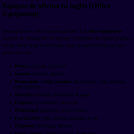
Equipos de oficina en inglés (Office
Equipment)
Ahora pasamos a las cosas más grandes. Los
office equipment
(equipos de oficina) son los aparatos y máquinas que hacen posible el
trabajo diario. Aquí la tecnología juega un papel enorme, así que
presta atención:
Printer
(príntur), impresora
Scanner
(skánur), escáner
Photocopier / Copy machine
(fóutocopiur / cópi mashín),
fotocopiadora
Shredder
(shrédur), trituradora de papel
Projector
(prochéktur), proyector
Whiteboard
(uáitbord), pizarra blanca
Fax machine
(faks mashín), máquina de fax
Telephone
(télefoun), teléfono
Filing cabinet
(fáiling kábinet), archivador