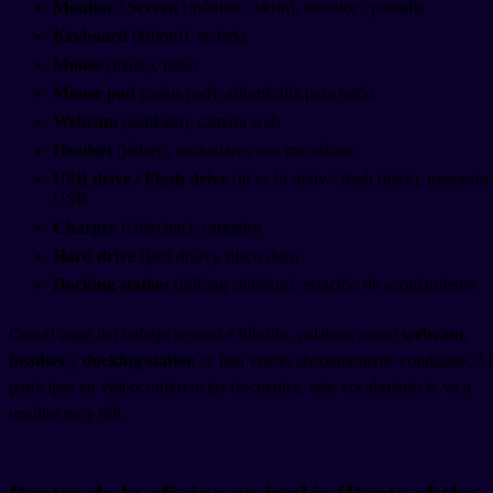
Monitor / Screen
(mónitur / skrín), monitor / pantalla
Keyboard
(kíbord), teclado
Mouse
(máus), ratón
Mouse pad
(máus pad), alfombrilla para ratón
Webcam
(uébkam), cámara web
Headset
(jédset), auriculares con micrófono
USB drive / Flash drive
(iú es bí dráiv / flash dráiv), memoria
USB
Charger
(chárchur), cargador
Hard drive
(jard dráiv), disco duro
Docking station
(dóking stéishun), estación de acoplamiento
Con el auge del trabajo remoto e híbrido, palabras como
webcam
,
headset
y
docking station
se han vuelto absolutamente cotidianas. Si
participas en videoconferencias frecuentes, este vocabulario te va a
resultar muy útil.