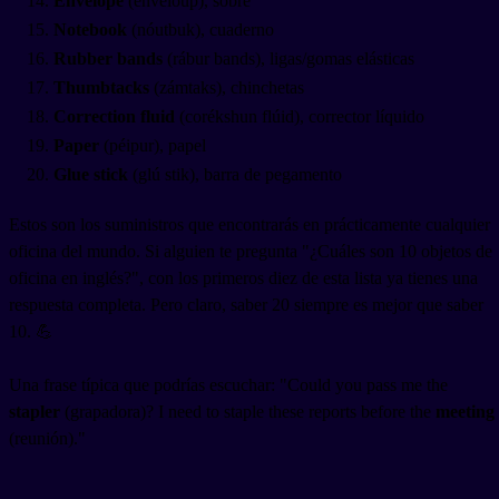
Envelope
(énveloup), sobre
Notebook
(nóutbuk), cuaderno
Rubber bands
(rábur bands), ligas/gomas elásticas
Thumbtacks
(zámtaks), chinchetas
Correction fluid
(corékshun flúid), corrector líquido
Paper
(péipur), papel
Glue stick
(glú stik), barra de pegamento
Estos son los suministros que encontrarás en prácticamente cualquier
oficina del mundo. Si alguien te pregunta "¿Cuáles son 10 objetos de
oficina en inglés?", con los primeros diez de esta lista ya tienes una
respuesta completa. Pero claro, saber 20 siempre es mejor que saber
10. 💪
Una frase típica que podrías escuchar: "Could you pass me the
stapler
(grapadora)? I need to staple these reports before the
meeting
(reunión)."