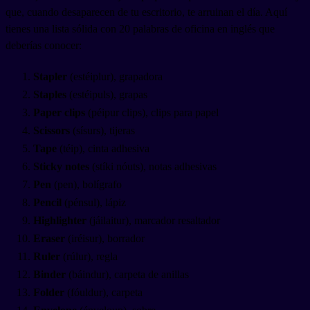
que, cuando desaparecen de tu escritorio, te arruinan el día. Aquí
tienes una lista sólida con 20 palabras de oficina en inglés que
deberías conocer:
Stapler
(estéiplur), grapadora
Staples
(estéipuls), grapas
Paper clips
(péipur clips), clips para papel
Scissors
(sísurs), tijeras
Tape
(téip), cinta adhesiva
Sticky notes
(stíki nóuts), notas adhesivas
Pen
(pen), bolígrafo
Pencil
(pénsul), lápiz
Highlighter
(jáilaitur), marcador resaltador
Eraser
(iréisur), borrador
Ruler
(rúlur), regla
Binder
(báindur), carpeta de anillas
Folder
(fóuldur), carpeta