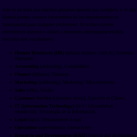
Este es un tema que muchos glosarios ignoran por completo, y es una
lástima porque conocer los nombres de los departamentos es
fundamental para cualquier profesional. Si recibes correos
electrónicos internos o asistes a reuniones interdepartamentales,
necesitas este vocabulario:
Human Resources (HR)
(jiúman risórses / eich ár), Recursos
Humanos
Accounting
(akáunting), Contabilidad
Finance
(fáinans), Finanzas
Marketing
(márketing), Marketing / Mercadotecnia
Sales
(séils), Ventas
Customer Service
(cástomur sérvis), Atención al Cliente
IT (Information Technology)
(ái tí / informéishun
teknólochi), Tecnología de la Información
Legal
(lígul), Departamento Legal
Operations
(operéishuns), Operaciones
Research and Development (R&D)
(risérch and divélopment