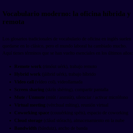
Vocabulario moderno: la oficina híbrida y
remota
Los glosarios tradicionales de vocabulario de oficina en inglés suelen
quedarse en lo clásico, pero el mundo laboral ha cambiado mucho.
Aquí tienes términos que se han vuelto esenciales en los últimos años:
Remote work
(rimóut uérk), trabajo remoto
Hybrid work
(jáibrid uérk), trabajo híbrido
Video call
(vídeo col), videollamada
Screen sharing
(skrín shéring), compartir pantalla
Mute / Unmute
(miút / anmiút), silenciar / activar micrófono
Virtual meeting
(vérchual míting), reunión virtual
Coworking space
(couuérking spéis), espacio de coworking
Cloud storage
(cláud stórach), almacenamiento en la nube
Bandwidth
(bánduiz), ancho de banda