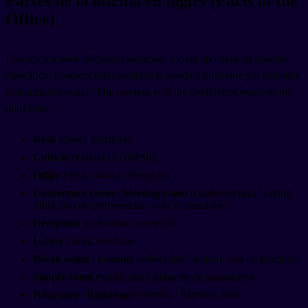
Partes de la oficina en inglés (Parts of the
Office)
Una oficina tiene diferentes espacios, y cada uno tiene su nombre
específico. Conocer estas palabras te ayuda a orientarte y a entender
instrucciones como "The meeting is in the conference room on the
third floor."
Desk
(desk), escritorio
Cubicle
(kiúbikul), cubículo
Office
(ófis), oficina / despacho
Conference room / Meeting room
(cónferens rúm / míting
rúm), sala de conferencias / sala de reuniones
Reception
(ricépshun), recepción
Lobby
(lóbi), vestíbulo
Break room / Lounge
(bréik rúm / láunch), sala de descanso
Supply room
(suplái rúm), almacén de suministros
Restroom / Bathroom
(réstrúm / bázrúm), baño