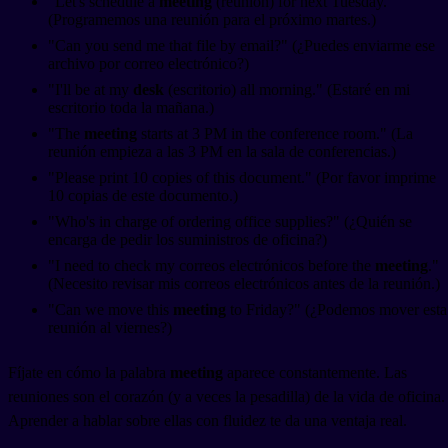
"Let's schedule a
meeting
(reunión) for next Tuesday."
(Programemos una reunión para el próximo martes.)
"Can you send me that file by email?" (¿Puedes enviarme ese
archivo por correo electrónico?)
"I'll be at my
desk
(escritorio) all morning." (Estaré en mi
escritorio toda la mañana.)
"The
meeting
starts at 3 PM in the conference room." (La
reunión empieza a las 3 PM en la sala de conferencias.)
"Please print 10 copies of this document." (Por favor imprime
10 copias de este documento.)
"Who's in charge of ordering office supplies?" (¿Quién se
encarga de pedir los suministros de oficina?)
"I need to check my correos electrónicos before the
meeting
."
(Necesito revisar mis correos electrónicos antes de la reunión.)
"Can we move this
meeting
to Friday?" (¿Podemos mover esta
reunión al viernes?)
Fíjate en cómo la palabra
meeting
aparece constantemente. Las
reuniones son el corazón (y a veces la pesadilla) de la vida de oficina.
Aprender a hablar sobre ellas con fluidez te da una ventaja real.