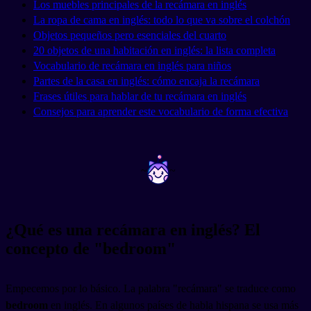
Los muebles principales de la recámara en inglés
La ropa de cama en inglés: todo lo que va sobre el colchón
Objetos pequeños pero esenciales del cuarto
20 objetos de una habitación en inglés: la lista completa
Vocabulario de recámara en inglés para niños
Partes de la casa en inglés: cómo encaja la recámara
Frases útiles para hablar de tu recámara en inglés
Consejos para aprender este vocabulario de forma efectiva
~
~
¿Qué es una recámara en inglés? El
concepto de "bedroom"
Empecemos por lo básico. La palabra "recámara" se traduce como
bedroom
en inglés. En algunos países de habla hispana se usa más