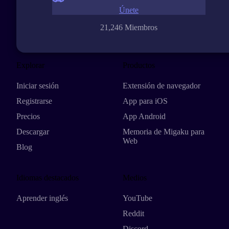
Únete
21,246 Miembros
Explorar
Productos
Iniciar sesión
Extensión de navegador
Registrarse
App para iOS
Precios
App Android
Descargar
Memoria de Migaku para
Web
Blog
Idiomas destacados
Medios
Aprender inglés
YouTube
Reddit
Discord