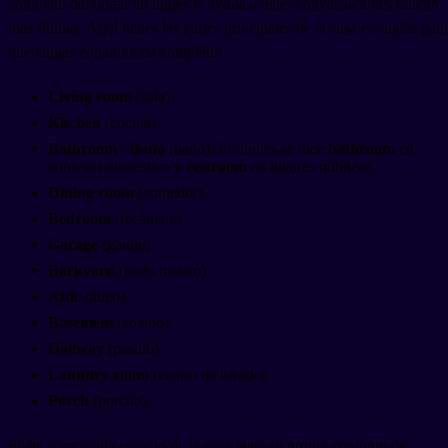
completo del hogar en inglés te ayuda a tener conversaciones mucho
más fluidas. Aquí tienes las partes principales de la casa en inglés para
que tengas el panorama completo:
Living room
(sala)
Kitchen
(cocina)
Bathroom / Baño
(baño): En inglés se dice
bathroom
en
contexto doméstico y
restroom
en lugares públicos.
Dining room
(comedor)
Bedroom
(recámara)
Garage
(garaje)
Backyard
(patio trasero)
Attic
(ático)
Basement
(sótano)
Hallway
(pasillo)
Laundry room
(cuarto de lavado)
Porch
(porche)
Fíjate cómo cada espacio de la casa tiene su propio conjunto de