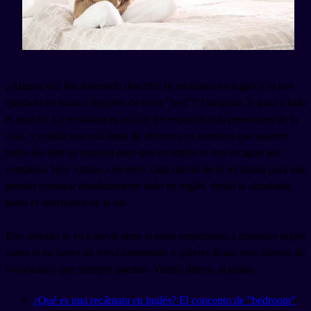
¿Alguna vez has intentado describir tu recámara en inglés y te has
quedado en blanco después de decir "bed"? Tranquilo, le pasa a todo
el mundo. La recámara es uno de los espacios más personales de la
casa, y resulta que está llena de objetos con nombres que usamos
todos los días en español pero que en inglés se nos escapan por
completo. Hoy vamos a recorrer cada rincón de la recámara para que
puedas nombrar absolutamente todo en inglés, desde la almohada
hasta el interruptor de la luz.
Este artículo te va a servir tanto si estás empezando a aprender inglés
como si ya tienes un nivel intermedio y quieres llenar esos huecos de
vocabulario que siempre quedan. Vamos directo al grano.
¿Qué es una recámara en inglés? El concepto de "bedroom"