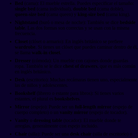
Bed
(cama): El mueble estrella. Puedes especificar el tamaño:
single bed
(cama individual),
double bed
(cama doble),
queen-size bed
(cama queen) y
king-size bed
(cama king).
Nightstand
(buró o mesa de noche): También se dice
bedside
table
. Las dos formas son correctas y se usan con la misma
frecuencia.
Closet
(clóset o armario): En inglés británico se prefiere
wardrobe
. Si tienes un clóset que puedes caminar dentro de él,
se llama
walk-in closet
.
Dresser
(cómoda): Un mueble con cajones donde guardas
ropa. También se le dice
chest of drawers
, que es más común
en inglés británico.
Desk
(escritorio): Muchas recámaras tienen uno, especialmente
las de niños y adolescentes.
Bookshelf
(librero o estante para libros): Si tienes varios
estantes, el plural es
bookshelves
.
Mirror
(espejo): Puede ser un
full-length mirror
(espejo de
cuerpo completo) o un
vanity mirror
(espejo de tocador).
Vanity
o
dressing table
(tocador): El mueble donde te
arreglas, generalmente con espejo incluido.
Chair
(silla): Puede ser una
desk chair
(silla de escritorio) o