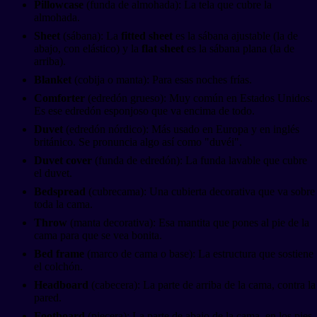
Pillowcase
(funda de almohada): La tela que cubre la
almohada.
Sheet
(sábana): La
fitted sheet
es la sábana ajustable (la de
abajo, con elástico) y la
flat sheet
es la sábana plana (la de
arriba).
Blanket
(cobija o manta): Para esas noches frías.
Comforter
(edredón grueso): Muy común en Estados Unidos.
Es ese edredón esponjoso que va encima de todo.
Duvet
(edredón nórdico): Más usado en Europa y en inglés
británico. Se pronuncia algo así como "duvéi".
Duvet cover
(funda de edredón): La funda lavable que cubre
el duvet.
Bedspread
(cubrecama): Una cubierta decorativa que va sobre
toda la cama.
Throw
(manta decorativa): Esa mantita que pones al pie de la
cama para que se vea bonita.
Bed frame
(marco de cama o base): La estructura que sostiene
el colchón.
Headboard
(cabecera): La parte de arriba de la cama, contra la
pared.
Footboard
(piecera): La parte de abajo de la cama, en los pies.