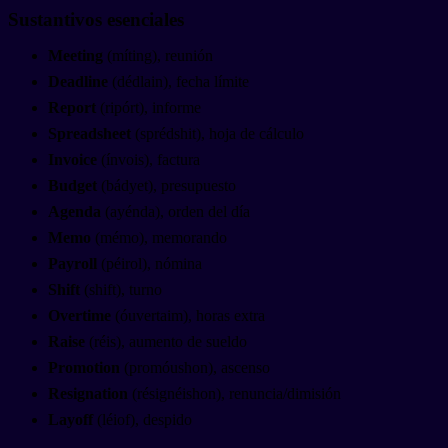
Sustantivos esenciales
Meeting
(míting), reunión
Deadline
(dédlain), fecha límite
Report
(ripórt), informe
Spreadsheet
(sprédshit), hoja de cálculo
Invoice
(ínvois), factura
Budget
(bádyet), presupuesto
Agenda
(ayénda), orden del día
Memo
(mémo), memorando
Payroll
(péirol), nómina
Shift
(shift), turno
Overtime
(óuvertaim), horas extra
Raise
(réis), aumento de sueldo
Promotion
(promóushon), ascenso
Resignation
(résignéishon), renuncia/dimisión
Layoff
(léiof), despido