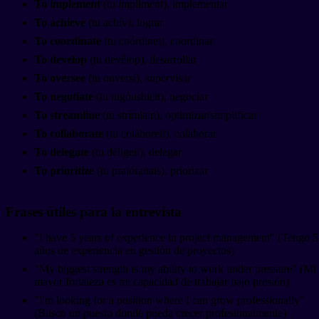
To implement
(tu ímpliment), implementar
To achieve
(tu achív), lograr
To coordinate
(tu coórdinet), coordinar
To develop
(tu devélop), desarrollar
To oversee
(tu ouversí), supervisar
To negotiate
(tu nigóushieit), negociar
To streamline
(tu strímlain), optimizar/simplificar
To collaborate
(tu coláboreit), colaborar
To delegate
(tu déligeit), delegar
To prioritize
(tu praióraitais), priorizar
Frases útiles para la entrevista
"I have 5 years of experience in project management" (Tengo 5
años de experiencia en gestión de proyectos)
"My biggest strength is my ability to work under pressure" (Mi
mayor fortaleza es mi capacidad de trabajar bajo presión)
"I'm looking for a position where I can grow professionally"
(Busco un puesto donde pueda crecer profesionalmente)