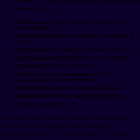
esta terminología te permite entender organigramas, correos internos y
conversaciones de pasillo.
HR Department
(éich-ar dipártment), departamento de
recursos humanos
Finance Department
(fáinans dipártment), departamento de
finanzas
IT Department
(ái-ti dipártment), departamento de tecnología
Legal Department
(lígal dipártment), departamento legal
Operations
(operéishons), operaciones
R&D (Research and Development)
(risérch and
devélopment), investigación y desarrollo
Procurement
(procuiúrment), compras/adquisiciones
Board of Directors
(bord of dairéctors), junta directiva
C-Suite
(si-suit), alta dirección
Un ejemplo práctico: "I need to check with the HR Department
before we post the job listing" (Necesito consultar con el
departamento de recursos humanos antes de publicar la oferta de