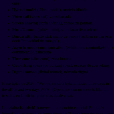
casa
Hybrid model
(jáibrid módel), modelo híbrido
Video call
(vídeo col), videollamada
Screen sharing
(scrín shéring), compartir pantalla
Mute/Unmute
(miút/anmiút), silenciar/activar micrófono
Bandwidth
(bándwidz), ancho de banda (también se usa para
decir "capacidad de trabajo")
Asynchronous communication
(eisínkronas comiunikéishon),
comunicación asíncrona
Time zone
(táim zóun), zona horaria
Coworking space
(cowórking spéis), espacio de coworking
Digital nomad
(díyital nómad), nómada digital
Frase típica de 2026: "We operate on a hybrid model, three days in
the office and two days WFH" (Operamos con un modelo híbrido,
tres días en la oficina y dos días desde casa).
La palabra
bandwidth
merece una mención especial. En inglés
laboral, se usa mucho de forma figurada: "I don't have the bandwidth