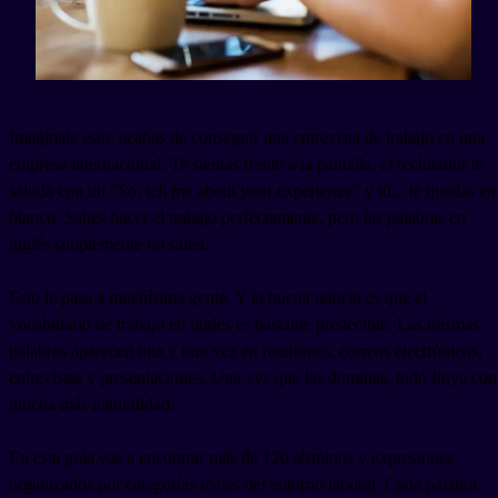
Imagínate esto: acabas de conseguir una entrevista de trabajo en una
empresa internacional. Te sientas frente a la pantalla, el reclutador te
saluda con un "So, tell me about your experience" y tú... te quedas en
blanco. Sabes hacer el trabajo perfectamente, pero las palabras en
inglés simplemente no salen.
Esto le pasa a muchísima gente. Y la buena noticia es que el
vocabulario de trabajo en inglés es bastante predecible. Las mismas
palabras aparecen una y otra vez en reuniones, correos electrónicos,
entrevistas y presentaciones. Una vez que las dominas, todo fluye con
mucha más naturalidad.
En esta guía vas a encontrar más de 120 términos y expresiones
organizados por categorías reales del entorno laboral. Cada palabra