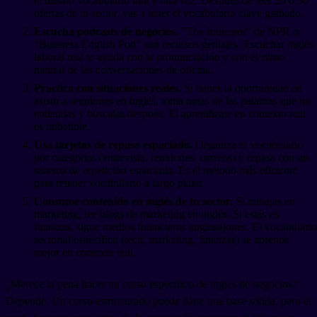
el mismo vocabulario una y otra vez. Después de leer 20 o 30
ofertas de tu sector, vas a tener el vocabulario clave grabado.
Escucha podcasts de negocios.
"The Indicator" de NPR o
"Business English Pod" son recursos geniales. Escuchar inglés
laboral real te ayuda con la pronunciación y con el ritmo
natural de las conversaciones de oficina.
Practica con situaciones reales.
Si tienes la oportunidad de
asistir a reuniones en inglés, toma notas de las palabras que no
entiendas y búscalas después. El aprendizaje en contexto real
es imbatible.
Usa tarjetas de repaso espaciado.
Organiza tu vocabulario
por categorías (entrevista, reuniones, correos) y repasa con un
sistema de repetición espaciada. Es el método más eficiente
para retener vocabulario a largo plazo.
Consume contenido en inglés de tu sector.
Si trabajas en
marketing, lee blogs de marketing en inglés. Si estás en
finanzas, sigue medios financieros anglosajones. El vocabulario
sectorial específico (tech, marketing, finanzas) se aprende
mejor en contexto real.
¿Merece la pena hacer un curso específico de inglés de negocios?
Depende. Un curso estructurado puede darte una base sólida, pero el