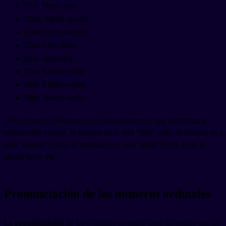
31st: Thirty-first
32nd: Thirty-second
42nd: Forty-second
53rd: Fifty-third
61st: Sixty-first
75th: Seventy-fifth
88th: Eighty-eighth
99th: Ninety-ninth
¿Ves el patrón? Siempre es el último número el que determina la
terminación ordinal. Si termina en 1, será "first" (1st). Si termina en 2,
será "second" (2nd). Si termina en 3, será "third" (3rd). Todo lo
demás lleva
-th
.
Pronunciación de los números ordinales
La
pronunciación
de los ordinales en inglés tiene un sonido que no