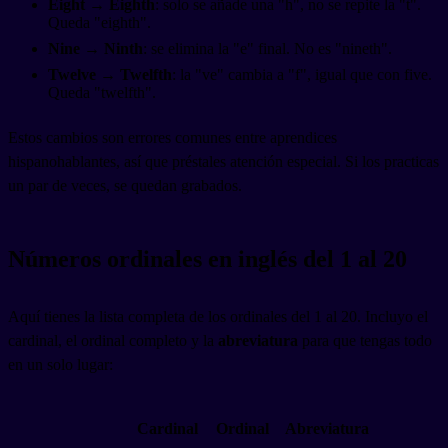
Eight → Eighth
: solo se añade una "h", no se repite la "t".
Queda "eighth".
Nine → Ninth
: se elimina la "e" final. No es "nineth".
Twelve → Twelfth
: la "ve" cambia a "f", igual que con five.
Queda "twelfth".
Estos cambios son errores comunes entre aprendices
hispanohablantes, así que préstales atención especial. Si los practicas
un par de veces, se quedan grabados.
Números ordinales en inglés del 1 al 20
Aquí tienes la lista completa de los ordinales del 1 al 20. Incluyo el
cardinal, el ordinal completo y la
abreviatura
para que tengas todo
en un solo lugar:
Cardinal
Ordinal
Abreviatura