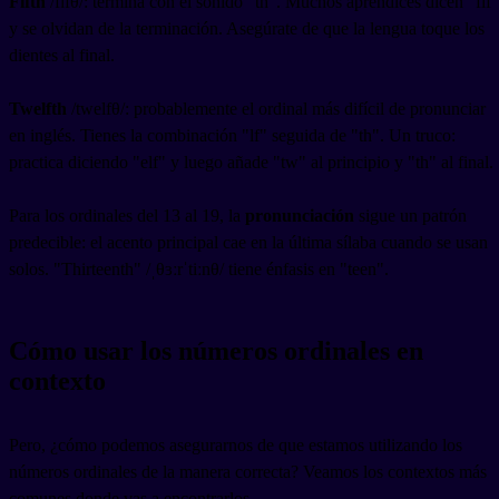
Fifth
/fɪfθ/: termina con el sonido "th". Muchos aprendices dicen "fif"
y se olvidan de la terminación. Asegúrate de que la lengua toque los
dientes al final.
Twelfth
/twelfθ/: probablemente el ordinal más difícil de pronunciar
en inglés. Tienes la combinación "lf" seguida de "th". Un truco:
practica diciendo "elf" y luego añade "tw" al principio y "th" al final.
Para los ordinales del 13 al 19, la
pronunciación
sigue un patrón
predecible: el acento principal cae en la última sílaba cuando se usan
solos. "Thirteenth" /ˌθɜːrˈtiːnθ/ tiene énfasis en "teen".
Cómo usar los números ordinales en
contexto
Pero, ¿cómo podemos asegurarnos de que estamos utilizando los
números ordinales de la manera correcta? Veamos los contextos más
comunes donde vas a encontrarlos.