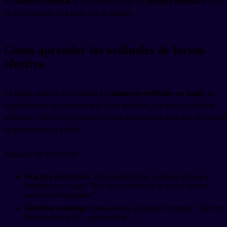
El
número cardinal
te dice cuántos hay. El
número ordinal
te dice
en qué posición está algo. Así de simple.
Cómo aprender los ordinales de forma
efectiva
La mejor manera de aprender los
números ordinales en inglés
es
encontrártelos en contexto real. Leer artículos, ver series, escuchar
podcasts. Cada vez que escuches una fecha o una posición, tu cerebro
va procesando el patrón.
Algunos tips prácticos:
Practica con fechas
: di tu cumpleaños, el de tus amigos y
familiares en inglés. "My mom's birthday is on the twenty-
second of September."
Describe rankings
: piensa en tus películas favoritas. "My first
favorite movie is... my second is..."