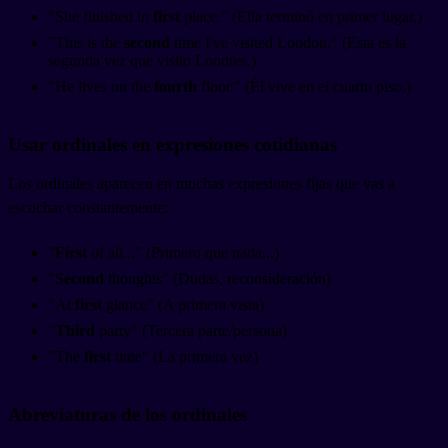
"She finished in
first
place." (Ella terminó en primer lugar.)
"This is the
second
time I've visited London." (Esta es la
segunda vez que visito Londres.)
"He lives on the
fourth
floor." (Él vive en el cuarto piso.)
Usar ordinales en expresiones cotidianas
Los ordinales aparecen en muchas expresiones fijas que vas a
escuchar constantemente:
"
First
of all..." (Primero que nada...)
"
Second
thoughts" (Dudas, reconsideración)
"At
first
glance" (A primera vista)
"
Third
party" (Tercera parte/persona)
"The
first
time" (La primera vez)
Abreviaturas de los ordinales