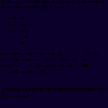
La
abreviatura
de cada ordinal se forma con el número seguido de
las dos últimas letras de la palabra escrita:
1st (fir
st
)
2nd (seco
nd
)
3rd (thi
rd
)
4th (four
th
)
5th (fif
th
)
Este patrón aplica para todos: 11th, 12th, 13th, 21st, 22nd, 23rd,
31st... Fíjate en que 11th, 12th y 13th mantienen "th" aunque
terminen en 1, 2 o 3. Esto es porque "eleventh", "twelfth" y
"thirteenth" terminan en "th".
Errores comunes de hispanohablantes con
los ordinales