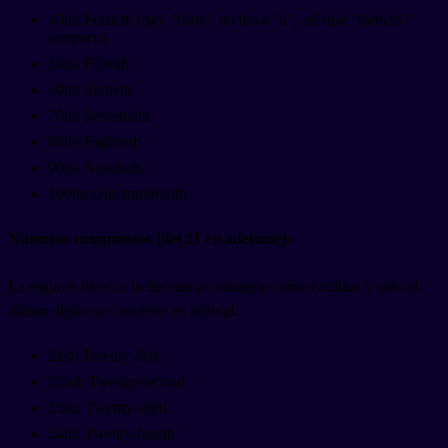
40th: Fortieth (ojo: "forty" no lleva "u", así que "fortieth"
tampoco)
50th: Fiftieth
60th: Sixtieth
70th: Seventieth
80th: Eightieth
90th: Ninetieth
100th: One hundredth
Números compuestos (del 21 en adelante):
La regla es directa: la decena se mantiene como cardinal y solo el
último dígito se convierte en ordinal.
21st: Twenty-first
22nd: Twenty-second
23rd: Twenty-third
24th: Twenty-fourth