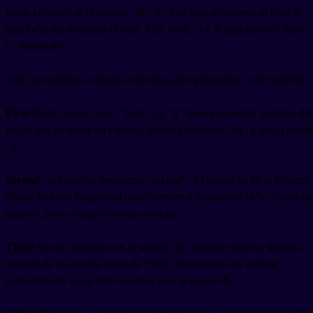
existe en español: el famoso "th" /θ/. Este sonido aparece al final de
casi todos los ordinales (fourth, fifth, sixth...) y al principio de "third"
y "thirteenth".
Aquí van algunos consejos concretos para pronunciar correctamente:
First
/fɜːrst/: suena como "ferst". La "ir" tiene ese sonido vocálico del
inglés que no existe en español. Practica diciendo "fur" y luego añade
"st".
Second
/ˈsekənd/: se pronuncia "sékond". El acento va en la primera
sílaba. Muchos hispanohablantes tienden a pronunciar la "e" como en
español, pero en inglés es más cerrada.
Third
/θɜːrd/: empieza con el sonido "th" (lengua entre los dientes)
seguido de esa misma vocal de "first". Pronunciar este ordinal
correctamente es un mini workout para la lengua 💪