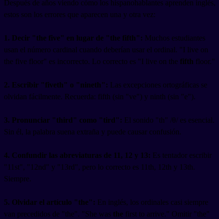
Después de años viendo cómo los hispanohablantes aprenden inglés,
estos son los errores que aparecen una y otra vez:
1. Decir "the five" en lugar de "the fifth":
Muchos estudiantes
usan el número cardinal cuando deberían usar el ordinal. "I live on
the five floor" es incorrecto. Lo correcto es "I live on the
fifth
floor."
2. Escribir "fiveth" o "nineth":
Las excepciones ortográficas se
olvidan fácilmente. Recuerda: fifth (sin "ve") y ninth (sin "e").
3. Pronunciar "third" como "tird":
El sonido "th" /θ/ es esencial.
Sin él, la palabra suena extraña y puede causar confusión.
4. Confundir las abreviaturas de 11, 12 y 13:
Es tentador escribir
"11st", "12nd" y "13rd", pero lo correcto es 11th, 12th y 13th.
Siempre.
5. Olvidar el artículo "the":
En inglés, los ordinales casi siempre
van precedidos de "the". "She was
the
first to arrive." Omitir "the"