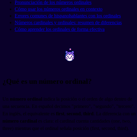
Pronunciación de los números ordinales
Cómo usar los números ordinales en contexto
Errores comunes de hispanohablantes con los ordinales
Números cardinales y ordinales: resumen de diferencias
Cómo aprender los ordinales de forma efectiva
~
~
¿Qué es un número ordinal?
Un
número ordinal
indica la posición o el orden de algo dentro de
una secuencia. En español decimos "primero", "segundo", "tercero".
En inglés, el equivalente es
first
,
second
,
third
. La diferencia con un
número cardinal
es clara: el cardinal cuenta cantidades (one, two,
three) mientras que el ordinal señala posición (first, second, third).