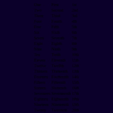
One
First
1st
Two
Second
2nd
Three
Third
3rd
Four
Fourth
4th
Five
Fifth
5th
Six
Sixth
6th
Seven
Seventh
7th
Eight
Eighth
8th
Nine
Ninth
9th
Ten
Tenth
10th
Eleven
Eleventh
11th
Twelve
Twelfth
12th
Thirteen
Thirteenth
13th
Fourteen
Fourteenth
14th
Fifteen
Fifteenth
15th
Sixteen
Sixteenth
16th
Seventeen
Seventeenth
17th
Eighteen
Eighteenth
18th
Nineteen
Nineteenth
19th
Twenty
Twentieth
20th