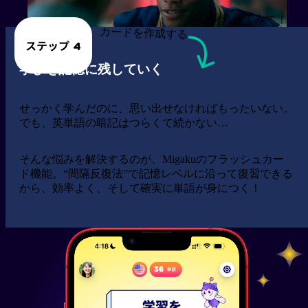
クリックしてみて！
カードを作成する
ステップ 4
学びを記憶に残していく
せっかく学んだのに、思い出せなければもったいない。
でも、英単語の暗記はつらくて続かない…
そんな悩みを解決するのが、Migakuのフラッシュカー
ド機能。“間隔反復法”で記憶レベルに沿って復習できる
から、効率よく、そして確実に単語が身につく！