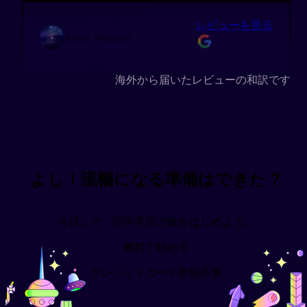
レビューを見る
Jeison Martinez
もはや「最高」しか出てこない…
海外から届いたレビューの和訳です
レビューを見る
Chris Lane
@christopherlane57
よし！流暢になる準備はできた？
Migakuのアドオンは、流暢になるまでの道のり
をずっと支えてくれた旅の仲間的存在。これか
今日こそ、語学学習の旅をはじめよう。
ら追加されていく新機能も楽しみで仕方ない！
無料で始める
クレジットカード登録不要
レビューを見る
Model of a Modern Major