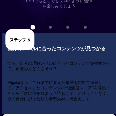
いつでもどこでもプロのように勉強
を楽しみましょう
ステッ
ステッ
ステッ
ステッ
プ 1 へ
プ 2 へ
プ 3 へ
プ 4 へ
ステップ 5
自分のレベルに合ったコンテンツが見つかる
でも、自分の理解レベルに合ったコンテンツを探すのっ
て、正直めんどくさそう？
Migakuなら、
これまでに覚えた単語を自動で追跡し
て
、アクセスしたコンテンツの“理解度スコア”を算出！
だから「次に何を観よう？読もう？」と迷うことなく、
今の自分にぴったりの学習素材に出会えます。