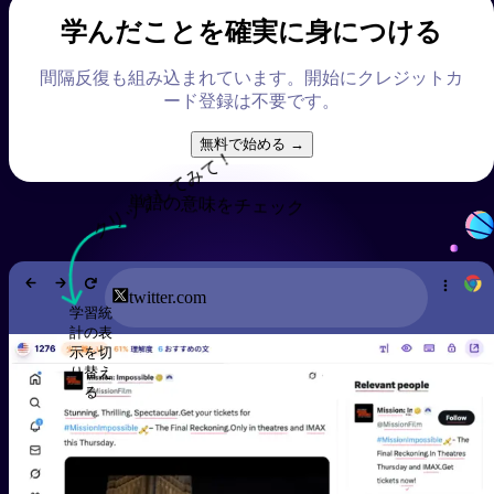
学んだことを確実に身につける
間隔反復も組み込まれています。開始にクレジットカ
ード登録は不要です。
無料で始める →
クリックしてみて！
単語の意味をチェック
twitter.com
学習統
計の表
示を切
り替え
る