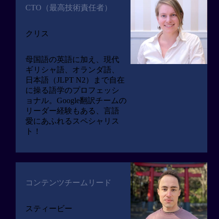
CTO（最高技術責任者）
クリス
母国語の英語に加え、現代
ギリシャ語、オランダ語、
日本語（JLPT N2）まで自在
に操る語学のプロフェッシ
ョナル。Google翻訳チームの
リーダー経験もある、言語
愛にあふれるスペシャリス
ト！
コンテンツチームリード
スティービー