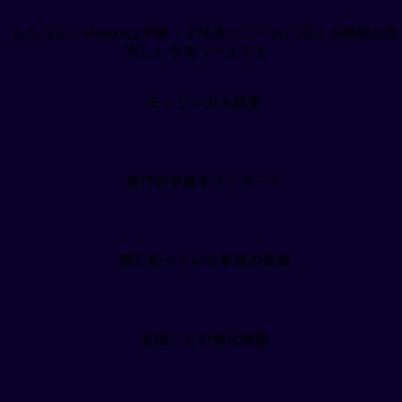
もちろん！Migakuは中級・上級者のニーズに応える機能が充
実した学習ツールです。
レビューを見る
Jeison Martinez
モノリンガル辞書
もはや「最高」しか出てこない…
自作の字幕をインポート
レビューを見る
Chris Lane
既に知っている単語の登録
@christopherlane57
Migakuのアドオンは、流暢になるまでの道のり
をずっと支えてくれた旅の仲間的存在。これか
言語ごとの特化機能
ら追加されていく新機能も楽しみで仕方ない！