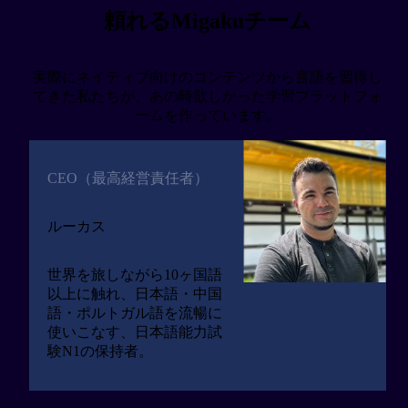
頼れるMigakuチーム
実際にネイティブ向けのコンテンツから言語を習得し
てきた私たちが、あの時欲しかった学習プラットフォ
ームを作っています。
CEO（最高経営責任者）
ルーカス
世界を旅しながら10ヶ国語
以上に触れ、日本語・中国
語・ポルトガル語を流暢に
使いこなす、日本語能力試
験N1の保持者。