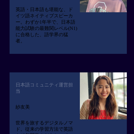
英語・日本語も堪能な、ド
イツ語ネイティブスピーカ
ー。わずか1年半で、日本語
能力試験の最難関レベル(N1)
に合格した、語学界の猛
者。
日本語コミュニティ運営担
当
紗友美
世界を旅するデジタルノマ
ド。従来の学習方法で英語
レビューを見る