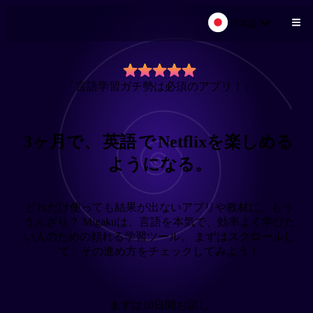
日本語
メインコンテンツにスキップ
「言語学習ガチ勢は必須のアプリ！」
3ヶ月で、
英語
で
Netflixを楽しめる
ようになる。
どれだけ使っても結果が出ないアプリや教材に、もう
うんざり？ Migakuは、言語を本気で、効率よく学びた
い人のための頼れる学習ツール。 まずはスクロールし
て、その進め方をチェックしてみよう！
まずは10日間お試し