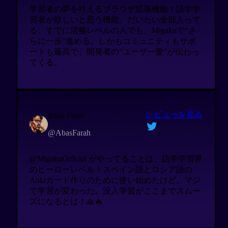
学習者の夢を叶えるブラウザ拡張機能！語学学
習者が欲しいと思う機能、だいたい全部入って
る。すでに流暢レベルの人でも、Migakuで“さ
らに一歩”進める。しかもコミュニティもサポ
ートも最高で、開発者の“ユーザー愛”が伝わっ
てくる。
レビューを見る
Abas Farah
@AbasFarah
@MigakuOfficial がやってることは、語学学習界
のヒーローレベル！スペイン語とロシア語の
Ankiカード作りのために使い始めたけど、マジ
で学習が変わった。没入学習がここまでスムー
ズになるとは！🙏🔥