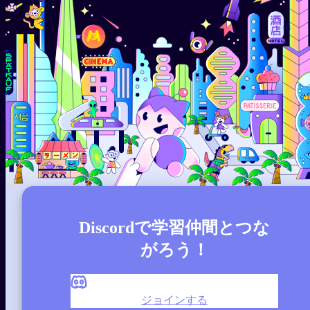
General
Duolingoで2年間頑張ってもなかなか進まなかっ
たのに、Migakuを使い始めて1年で、コンテン
ツの理解力がネイティブレベルに！
レビューを見る
Sarah새라
Migaku、心から愛しているよ。語学学習をここ
まで簡単にしてくれるなんて！
Discordで学習仲間とつな
がろう！
レビューを見る
Tenno
@tenno3970
ジョインする