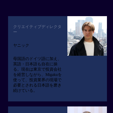
クリエイティブディレクタ
ー
ヤニック
母国語のドイツ語に加え、
英語・日本語も自在に操
る。現在は東京で投資会社
を経営しながら、Migakuを
使って、投資業界の現場で
必要とされる日本語を磨き
続けている。