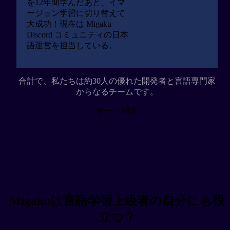
を12年間学んだあと、イマ
Adrian Reed (マイクだよ)
ージョン学習に切り替えて
大成功！現在は Migaku
学習者の夢を叶えるブラウザ拡張機能！語学学
Discord コミュニティの日本
習者が欲しいと思う機能、だいたい全部入って
語運営を担当している。
る。すでに流暢レベルの人でも、Migakuで“さ
らに一歩”進める。しかもコミュニティもサポ
ートも最高で、開発者の“ユーザー愛”が伝わっ
合計で、私たちは約30人の優れた開発者と言語専門家
てくる。
からなるチームです。
チーム紹介
レビューを見る
Abas Farah
@AbasFarah
@MigakuOfficial がやってることは、語学学習界
のヒーローレベル！スペイン語とロシア語の
Migakuは言語学習上級者の自分にも役
Ankiカード作りのために使い始めたけど、マジ
立つ？
で学習が変わった。没入学習がここまでスムー
ズになるとは！🙏🔥