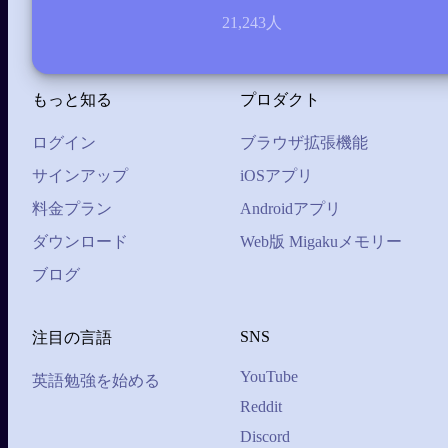
21,243人
毎日進化し続ける。それが、Migaku。
もっと知る
プロダクト
レビューを見る
ログイン
ブラウザ拡張機能
*⋆༓☽ SEULGI ☾༓⋆*
サインアップ
iOSアプリ
料金プラン
Androidアプリ
Kanji Godが優秀すぎて、Heisigメソッドと完全
にサヨナラしました。しかもめちゃくちゃ覚え
ダウンロード
Web版 Migakuメモリー
やすい！
ブログ
SNS
注目の言語
YouTube
英語勉強を始める
Reddit
Discord