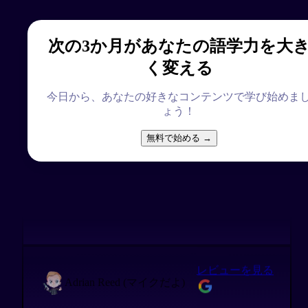
@tenno3970
次の3か月があなたの語学力を大
毎日進化し続ける。それが、Migaku。
く変える
今日から、あなたの好きなコンテンツで学び始めま
ょう！
レビューを見る
*⋆༓☽ SEULGI ☾༓⋆*
無料で始める →
Kanji Godが優秀すぎて、Heisigメソッドと完全
にサヨナラしました。しかもめちゃくちゃ覚え
やすい！
レビューを見る
Adrian Reed (マイクだよ)