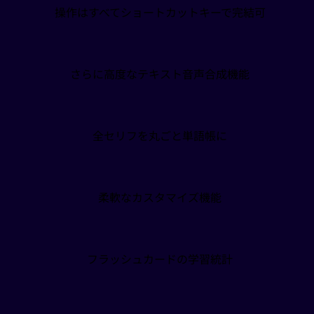
操作はすべてショートカットキーで完結可
レビューを見る
Model of a Modern Major
General
さらに高度なテキスト音声合成機能
Duolingoで2年間頑張ってもなかなか進まなかっ
たのに、Migakuを使い始めて1年で、コンテン
ツの理解力がネイティブレベルに！
全セリフを丸ごと単語帳に
レビューを見る
Sarah새라
柔軟なカスタマイズ機能
Migaku、心から愛しているよ。語学学習をここ
まで簡単にしてくれるなんて！
フラッシュカードの学習統計
レビューを見る
Tenno