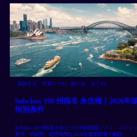
言語ネタ
学習ツール
比べる
まとめ
Subclass 190 州指名 永住権｜2026年
州別条件
Subclass 190州指名永住ビザの州別職業リスト、ポイン
要件、申請料、処理時間を2026年最新情報で解説。