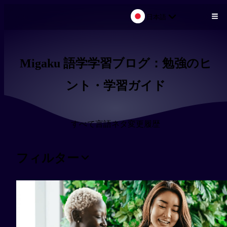
日本語
メインコンテンツにスキップ
Migaku 語学学習ブログ：勉強のヒ
ント・学習ガイド
すべて
言語ネタ
変更履歴
フィルター