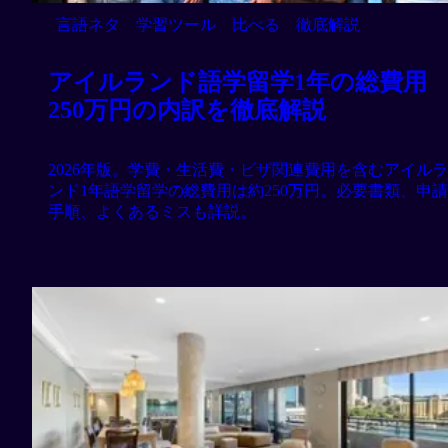
言語ネタ
学習ツール
比べる
徹底解説
アイルランド語学留学1年の総費用
250万円の内訳を徹底解説
2026年版。学費・生活費・ビザ関連費用を含むアイルラ
ンド1年語学留学の総費用は約250万円。必要書類、申請
手順、よくあるミスも詳説。