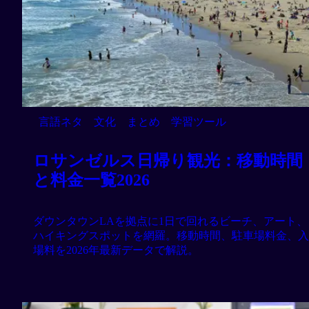
言語ネタ
文化
まとめ
学習ツール
ロサンゼルス日帰り観光：移動時間
と料金一覧2026
ダウンタウンLAを拠点に1日で回れるビーチ、アート、
ハイキングスポットを網羅。移動時間、駐車場料金、入
場料を2026年最新データで解説。