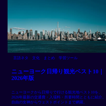
言語ネタ
文化
まとめ
学習ツール
ニューヨーク日帰り観光ベスト10｜
2026年版
ニューヨークから日帰りで行ける観光地ベスト10を、
2026年最新の交通費・入場料・所要時間とともに紹介。
自由の女神からウェストポイントまで網羅。