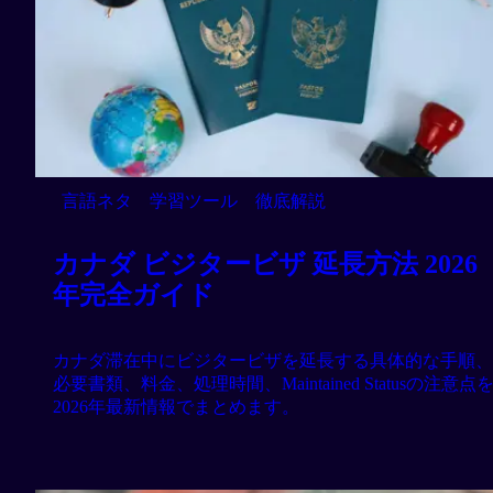
言語ネタ
学習ツール
徹底解説
カナダ ビジタービザ 延長方法 2026
年完全ガイド
カナダ滞在中にビジタービザを延長する具体的な手順、
必要書類、料金、処理時間、Maintained Statusの注意点
2026年最新情報でまとめます。