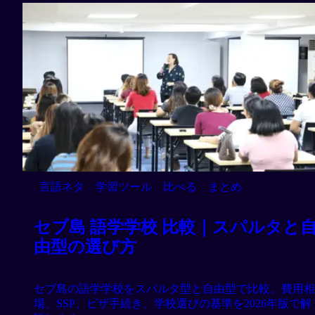
言語ネタ
学習ツール
比べる
まとめ
セブ島 語学学校 比較｜スパルタと
由型の選び方
セブ島の語学学校をスパルタ型と自由型で比較。費用相
場、SSP、ビザ手続き、学校選びの基準を2026年版で解