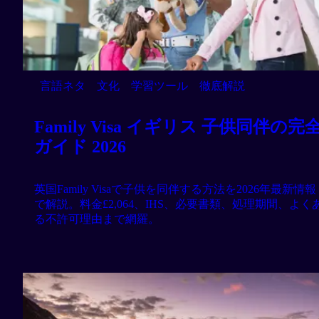
言語ネタ
文化
学習ツール
徹底解説
Family Visa イギリス 子供同伴の完
ガイド 2026
英国Family Visaで子供を同伴する方法を2026年最新情報
で解説。料金£2,064、IHS、必要書類、処理期間、よく
る不許可理由まで網羅。