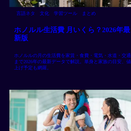
言語ネタ
文化
学習ツール
まとめ
ホノルル生活費 月いくら？2026年最
新版
ホノルルの月の生活費を家賃・食費・電気・水道・交通
まで2026年の最新データで解説。単身と家族の目安、値
上げ予定も網羅。