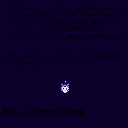
€9.50。
アッパー・バラッカ・ガーデンと礼砲
約30〜40分。礼
砲(Saluting Battery)は毎日12:00と16:00の2回発砲。
バラッカ・リフトでラスカリス埠頭へ降りる
約25秒。
グランド・ハーバーの眺望が抜群です。
ウォーターフロント沿いに散策または市内へ戻る
約30
分。
8時間以上滞在できるなら、聖エルモ砦と国立戦争博物館、
MUŻA(美術館)も足せます。
~
~
聖ヨハネ大聖堂の実用情報