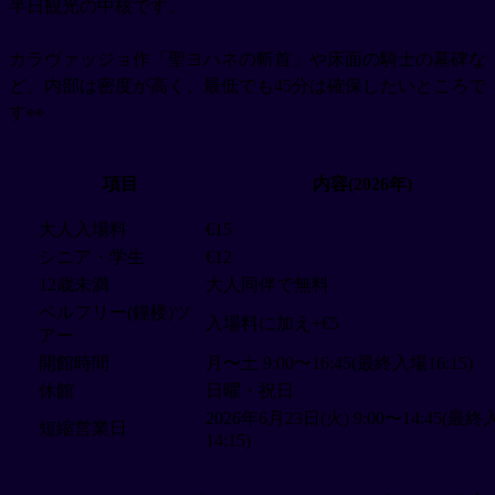
半日観光の中核です。
カラヴァッジョ作「聖ヨハネの斬首」や床面の騎士の墓碑な
ど、内部は密度が高く、最低でも45分は確保したいところで
す👀
項目
内容(2026年)
大人入場料
€15
シニア・学生
€12
12歳未満
大人同伴で無料
ベルフリー(鐘楼)ツ
入場料に加え+€5
アー
開館時間
月〜土 9:00〜16:45(最終入場16:15)
休館
日曜・祝日
2026年6月23日(火) 9:00〜14:45(最
短縮営業日
14:15)