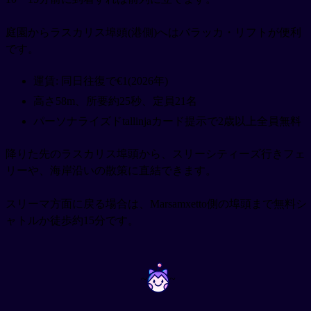
庭園からラスカリス埠頭(港側)へはバラッカ・リフトが便利
です。
運賃: 同日往復で€1(2026年)
高さ58m、所要約25秒、定員21名
パーソナライズドtallinjaカード提示で2歳以上全員無料
降りた先のラスカリス埠頭から、スリーシティーズ行きフェ
リーや、海岸沿いの散策に直結できます。
スリーマ方面に戻る場合は、Marsamxetto側の埠頭まで無料シ
ャトルか徒歩約15分です。
~
~