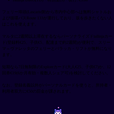
フェリー埠頭(Lascaris側)から市内中心部へは無料シャトルお
よび循環バスRoute 133が運行しており、坂を歩きたくない人
はこれを使えます。
マルタに2週間以上滞在するならパーソナライズドtallinjaカー
ド(登録料€25、子供€5、配達まで約2週間)が便利で、スリー
マ⇔ヴァレッタのフェリーとバラッカ・リフトが無料になり
ます。
短期なら7日無制限のExploreカード(大人€25、子供€7)か、12
回券€19(6か月有効・複数人シェア可)を検討してください。
なお、登録名義以外がパーソナルカードを使うと、所持者・
利用者双方に€50の罰金が課されます。
~
~