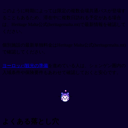
このように時期によっては限定の複数会場共通パスが登場す
ることもあるため、滞在中に複数日訪れる予定がある場合
は、Heritage Malta公式(heritagemalta.mt)で最新情報を確認して
ください。
個別施設の最新単独料金はHeritage Malta公式(heritagemalta.mt)
で確認してください。
ヨーロッパ観光の準備
を進めている人は、シェンゲン圏内の
入域条件や保険要件もあわせて確認しておくと安心です。
~
~
よくある落とし穴