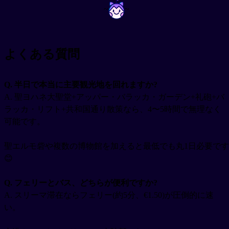
~
~
よくある質問
Q. 半日で本当に主要観光地を回れますか?
A. 聖ヨハネ大聖堂+アッパー・バラッカ・ガーデン+礼砲+バ
ラッカ・リフト+共和国通り散策なら、4〜5時間で無理なく
可能です。
聖エルモ砦や複数の博物館を加えると最低でも丸1日必要です
😊
Q. フェリーとバス、どちらが便利ですか?
A. スリーマ滞在ならフェリー(約5分、€1.50)が圧倒的に速
い。