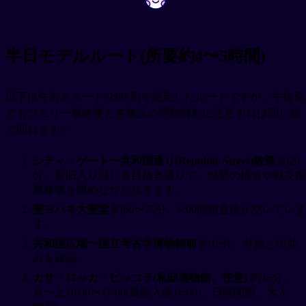
半日モデルルート(所要約4〜5時間)
以下は午前スタート(9:00頃)を想定したルートですが、午後発
でもフェリー最終便と各施設の閉館時刻に注意すれば同じ順
で回れます✨
シティ・ゲート〜共和国通り(Republic Street)散策
約20
分。新旧入り混じる目抜き通りで、城壁の構造や戦災復
興建築を眺めながら歩きます。
聖ヨハネ大聖堂
約60〜75分。9:00開館直後が空いていま
す。
共和国広場〜国立考古学博物館前
約15分、外観と街並
みを確認。
カサ・ロッカ・ピッコラ(私邸博物館、任意)
約45分。
月〜土10:00〜17:00(最終入場16:00)、日曜閉館、大人