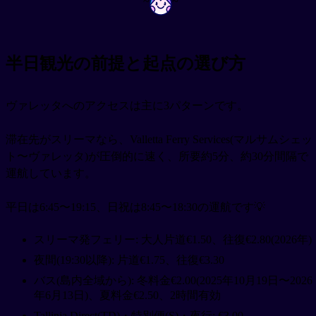
~
~
半日観光の前提と起点の選び方
ヴァレッタへのアクセスは主に3パターンです。
滞在先がスリーマなら、Valletta Ferry Services(マルサムシェッ
ト〜ヴァレッタ)が圧倒的に速く、所要約5分、約30分間隔で
運航しています。
平日は6:45〜19:15、日祝は8:45〜18:30の運航です💡
スリーマ発フェリー: 大人片道€1.50、往復€2.80(2026年)
夜間(19:30以降): 片道€1.75、往復€3.30
バス(島内全域から): 冬料金€2.00(2025年10月19日〜2026
年6月13日)、夏料金€2.50、2時間有効
Tallinja Direct(TD)・特別便(S)・夜行: €3.00