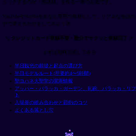
ェックするのが「英語脳」を作る一番の近道です。
YouTubeやNetflixをあなた専用の教材にして、リアルな会話の
中で答え合わせをしてみよう🚀
＼ クレジットカード登録不要・数分でサクッと登録完了 ／
まずは無料で試してみる
半日観光の前提と起点の選び方
半日モデルルート(所要約4〜5時間)
聖ヨハネ大聖堂の実用情報
アッパー・バラッカ・ガーデン、礼砲、バラッカ・リフ
ト
入場券の組み合わせと節約のコツ
よくある落とし穴