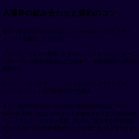
入場券の組み合わせと節約のコツ
複数の歴史的施設を回るなら、Heritage Maltaのマルチサイ
ト・パスを検討してください。
グランド・マスター宮殿、シタデル・ビジターズセンター(ゴ
ゾ島)、マルタ国立水族館などが対象で、初回使用から30日間
有効です。
ただし、ハル・サフリエニ・ハイポジウムとヴァレッタ・ア
ンダーグラウンドは対象外なので注意💪
また、2026年3月14日〜5月29日の開催期間中には「Malta
Biennale 2026」のコンボチケットが販売されており(現在は終
了)、グランド・マスター宮殿、MUŻA、国立考古学博物館、
聖エルモ砦と国立戦争博物館など11会場に各1回入場できまし
た。