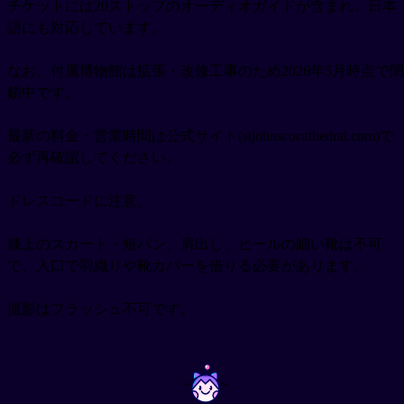
チケットには20ストップのオーディオガイドが含まれ、日本
語にも対応しています。
なお、付属博物館は拡張・改修工事のため2026年5月時点で閉
鎖中です。
最新の料金・営業時間は公式サイト(stjohnscocathedral.com)で
必ず再確認してください。
ドレスコードに注意。
膝上のスカート・短パン、肩出し、ヒールの細い靴は不可
で、入口で羽織りや靴カバーを借りる必要があります。
撮影はフラッシュ不可です。
~
~