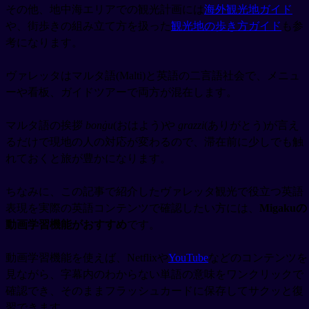
その他、地中海エリアでの観光計画には
海外観光地ガイド
や、街歩きの組み立て方を扱った
観光地の歩き方ガイド
も参
考になります。
ヴァレッタはマルタ語(Malti)と英語の二言語社会で、メニュ
ーや看板、ガイドツアーで両方が混在します。
マルタ語の挨拶
bonġu
(おはよう)や
grazzi
(ありがとう)が言え
るだけで現地の人の対応が変わるので、滞在前に少しでも触
れておくと旅が豊かになります。
ちなみに、この記事で紹介したヴァレッタ観光で役立つ英語
表現を実際の英語コンテンツで確認したい方には、
Migakuの
動画学習機能がおすすめ
です。
動画学習機能を使えば、Netflixや
YouTube
などのコンテンツを
見ながら、字幕内のわからない単語の意味をワンクリックで
確認でき、そのままフラッシュカードに保存してサクッと復
習できます。