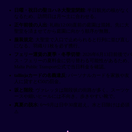
日曜・祝日の聖ヨハネ大聖堂閉館
: 半日観光の核がなく
なるため、訪問日は月〜土に合わせる。
正午前後の人出
: 礼砲(12:00)直前の庭園は混雑。先に大
聖堂を済ませてから庭園に向かう順序が無難。
服装規定
: 大聖堂で入口で止められると行列に並び直し
になる。羽織り1枚を必ず携行。
フェリー運賃の夏季・冬季切替
: 2026年6月13日前後でバ
ス・フェリーの夏料金に切り替わる可能性があるため、
Malta Public Transport公式で当日料金を確認。
tallinjaカードの名義違反
: パーソナルカードを家族や友
人に貸すと€50の罰金。
坂と階段
: ヴァレッタは階段状の街路が多く、スーツケ
ースや細いヒールには不向き。歩きやすい靴で。
真夏の脱水
: 6〜9月は日中30度超え。水と日除けは必須
⚠️