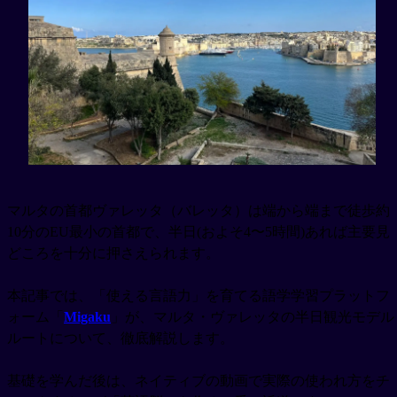
マルタの首都ヴァレッタ（バレッタ）は端から端まで徒歩約
10分のEU最小の首都で、半日(およそ4〜5時間)あれば主要見
どころを十分に押さえられます。
本記事では、「使える言語力」を育てる語学学習プラットフ
ォーム「
Migaku
」が、マルタ・ヴァレッタの半日観光モデル
ルートについて、徹底解説します。
基礎を学んだ後は、ネイティブの動画で実際の使われ方をチ