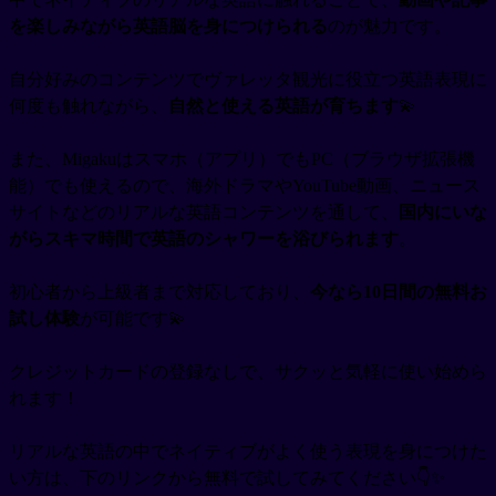
を楽しみながら英語脳を身につけられる
のが魅力です。
自分好みのコンテンツでヴァレッタ観光に役立つ英語表現に
何度も触れながら、
自然と使える英語が育ちます
💫
また、Migakuはスマホ（アプリ）でもPC（ブラウザ拡張機
能）でも使えるので、海外ドラマやYouTube動画、ニュース
サイトなどのリアルな英語コンテンツを通して、
国内にいな
がらスキマ時間で英語のシャワーを浴びられます
。
初心者から上級者まで対応しており、
今なら10日間の無料お
試し体験
が可能です💫
クレジットカードの登録なしで、サクッと気軽に使い始めら
れます！
リアルな英語の中でネイティブがよく使う表現を身につけた
い方は、下のリンクから無料で試してみてください👇✨