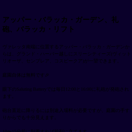
アッパー・バラッカ・ガーデン、礼
砲、バラッカ・リフト
ヴァレッタ南端に位置するアッパー・バラッカ・ガーデンか
らは、グランド・ハーバー越しにスリーシティーズ(ヴィット
リオーザ、センブレア、コスピークア)が一望できます。
庭園自体は無料です🎉
眼下のSaluting Batteryでは毎日12:00と16:00に礼砲が発砲され
ます。
砲台直近に降りるには別途入場料が必要ですが、庭園の手す
りからでも十分見えます。
10〜15分前に到着すれば前列に立てます。