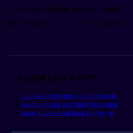
＼ クレジットカード登録不要・数分でサクッと登録完了 ／
【無料】好きな動画で、ネイティブのリアルな英語を学ぶ📺
✏️
こんな記事もおすすめです：
ニューヨーク日帰り観光ベスト10｜2026年版
Wise アメリカ 送金 日本 手数料 手順 2026最新
2026年 ニューヨーク家賃相場 エリア別一覧