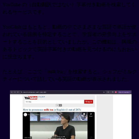
YouTube の（自動翻訳ではない）字幕付き動画を検索してく
れるサービスです。
YouGlish はもともと、動画の中でさまざまな言語で単語が使
われている箇所を特定することで、学習者の発音向上をサポ
ートすることを目的としていましたが、この機能は、興味の
あるトピックで英語字幕付きの動画を見つけるのにもおおい
に役立ちます。
たとえば、ここで「milk tea」を検索すると、シェフがミルク
ティーについて話している英語の動画が表示されました。