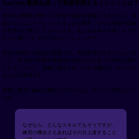
YouTube 動画を使って英語学習するメリットとは？
何年もの時間を費やして学校で英語を勉強してきたのに、英
語でコミュニケーションすることが苦手。そんな英語学習者
が世界中に実にたくさんいます。私たち日本人の多くもその
ように感じているのではないでしょうか？
日本の学校での英語の授業では、英語学習カリキュラムに沿
って、英文法の学習や英単語の暗記などに多くの時間を費や
します。しかし、実際に英語を使ってみる機会は、ほとんど
ないのが実情です。
実際に英語に触れる機会が少ないのは、ホントに残念なこと
です。
なぜなら、どんなスキルでもそうですが、
練習の機会さえあればその分上達すること