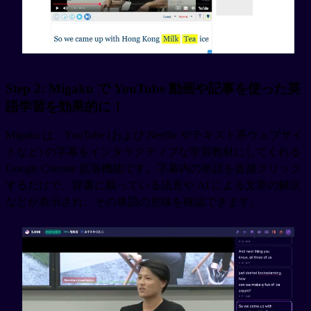
Step 2: Migaku で YouTube 動画や記事を使った英
語学習を効果的に！
Migaku は、YouTube (および Netflix やテキスト系ウェブサイ
トなど) の字幕をインタラクティブな学習教材にしてくれる
Google Chrome 拡張機能です。字幕内の単語を直接クリック
するだけで、辞書に載っている語意や AI による文章の解説
などが表示され、その単語の意味を確認できます。