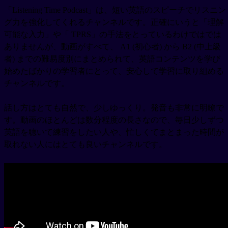
「Listening Time Podcast」は、短い英語のスピーチでリスニン
グ力を強化してくれるチャンネルです。正確にいうと「理解
可能な入力」や「 TPRS」の手法をとっているわけではでは
ありませんが、動画がすべて、 A1 (初心者) から B2 (中上級
者) までの難易度別にまとめられて、英語コンテンツを学び
始めたばかりの学習者にとって、安心して学習に取り組める
チャンネルです。
話し方はとても自然で、少しゆっくり。発音も非常に明瞭で
す。動画のほとんどは数分程度の長さなので、毎日少しずつ
英語を聴いて練習をしたい人や、忙しくてまとまった時間が
取れない人にはとても良いチャンネルです。