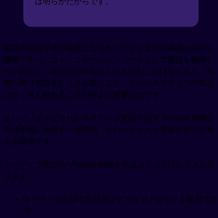
は明らかだからです。
英語の言語学者や教授になりたいのなら文法や単語の暗記も
重要ですが、コミュニケーションツールとして英語を習得し
たいのなら、英語の記事をたくさん読むことはもちろん、可
能な限り英語をたくさん聴くこと、しかもネイティブの英語
にたくさん触れることが何より重要なのです。
そして、まさにそれがネイティブ英語で話す YouTube 動画を
英語学習に活用すべき理由、そのメリットと価値が高いと考
える理由です。
ネイティブ英語の YouTube 動画を見るメリットはたくさんあ
ります。
ネイティブが話す実践的シナリオやトピックを観察でき
る