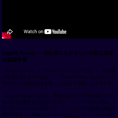
English Sponge — 初心者にもやさしい自然な発音
の英語学習
「English Sponge」は TPRS のチャンネルですが、1 つの画像
に焦点を当てるのではなく、「Where's Waldo」などといった
子供向けの漫画や絵本を通してお話しを展開してくれます。
「English Sponge」もまた、画像をみてそこで何が起こってい
るのかを説明するだけなのですが、このチャンネルでは、ス
ピーキングがとても自然です。ストーリーや視聴者に尋ねる
質問を前もって準備しているのではなく、ホストがその場で