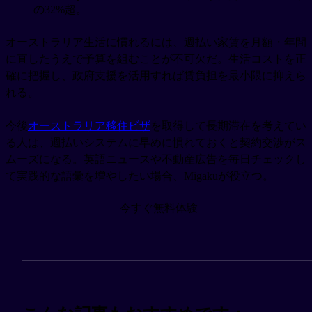
の32%超。
オーストラリア生活に慣れるには、週払い家賃を月額・年間
に直したうえで予算を組むことが不可欠だ。生活コストを正
確に把握し、政府支援を活用すれば賃負担を最小限に抑えら
れる。
今後
オーストラリア移住ビザ
を取得して長期滞在を考えてい
る人は、週払いシステムに早めに慣れておくと契約交渉がス
ムーズになる。英語ニュースや不動産広告を毎日チェックし
て実践的な語彙を増やしたい場合、Migakuが役立つ。
今すぐ無料体験