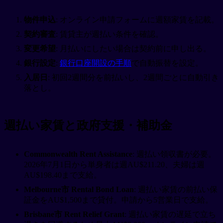
物件申込
: オンライン申請フォームに週額家賃を記載。
契約審査
: 賃貸主が週払い条件を確認。
変更希望
: 月払いにしたい場合は契約前に申し出る。
銀行設定
:
銀行口座開設の手順
で自動振替を設定。
入居日
: 初回2週間分を前払いし、2週間ごとに自動引き
落とし。
週払い家賃と政府支援・補助金
Commonwealth Rent Assistance
: 週払い領収書が必要。
2026年7月1日から単身者は週AU$211.20、夫婦は週
AU$198.40まで支給。
Melbourne市 Rental Bond Loan
: 週払い家賃の前払い保
証金をAU$1,500まで貸付。申請から5営業日で支給。
Brisbane市 Rent Relief Grant
: 週払い家賃の遅延で立ち