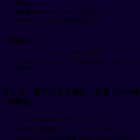
日確認）。
遅延料上限
: Northern Territoryは1週間分まで。
立ち退き
: ACTは14日猶予通知が必須。
3. 家賃値上げ
Queensland: 年1回まで、通知は2ヶ月前。
South Australia: 年1回まで、通知は60日前（2026年5月1
日施行）。
まとめ：数字で見る週払い家賃（2026年
5月時点）
シドニー中央値
: 週AU$750（月AU$3,259）
メルボルン中央値
: 週AU$630（月AU$2,737）
Extremely Unaffordable基準
: 週払い賃料が平均世帯収入