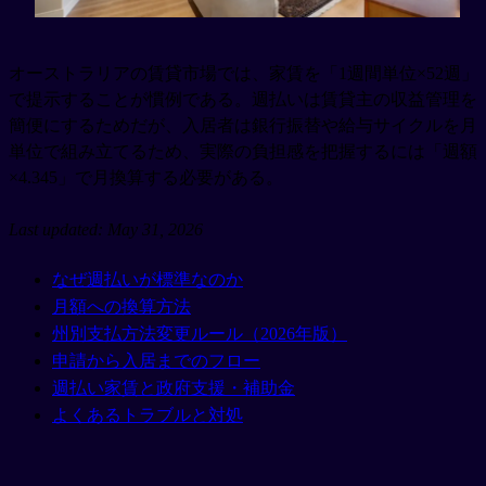
オーストラリアの賃貸市場では、家賃を「1週間単位×52週」
で提示することが慣例である。週払いは賃貸主の収益管理を
簡便にするためだが、入居者は銀行振替や給与サイクルを月
単位で組み立てるため、実際の負担感を把握するには「週額
×4.345」で月換算する必要がある。
Last updated: May 31, 2026
なぜ週払いが標準なのか
月額への換算方法
州別支払方法変更ルール（2026年版）
申請から入居までのフロー
週払い家賃と政府支援・補助金
よくあるトラブルと対処