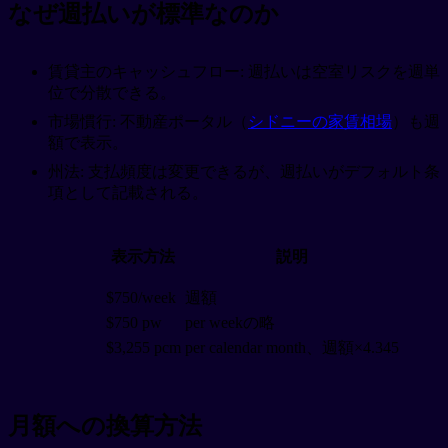
なぜ週払いが標準なのか
賃貸主のキャッシュフロー: 週払いは空室リスクを週単
位で分散できる。
市場慣行: 不動産ポータル（
シドニーの家賃相場
）も週
額で表示。
州法: 支払頻度は変更できるが、週払いがデフォルト条
項として記載される。
表示方法
説明
$750/week
週額
$750 pw
per weekの略
$3,255 pcm
per calendar month、週額×4.345
月額への換算方法