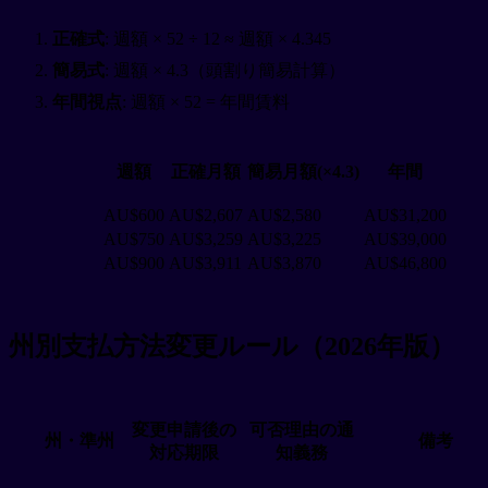
正確式
: 週額 × 52 ÷ 12 ≈ 週額 × 4.345
簡易式
: 週額 × 4.3（頭割り簡易計算）
年間視点
: 週額 × 52 = 年間賃料
週額
正確月額
簡易月額(×4.3)
年間
AU$600
AU$2,607
AU$2,580
AU$31,200
AU$750
AU$3,259
AU$3,225
AU$39,000
AU$900
AU$3,911
AU$3,870
AU$46,800
州別支払方法変更ルール（2026年版）
変更申請後の
可否理由の通
州・準州
備考
対応期限
知義務