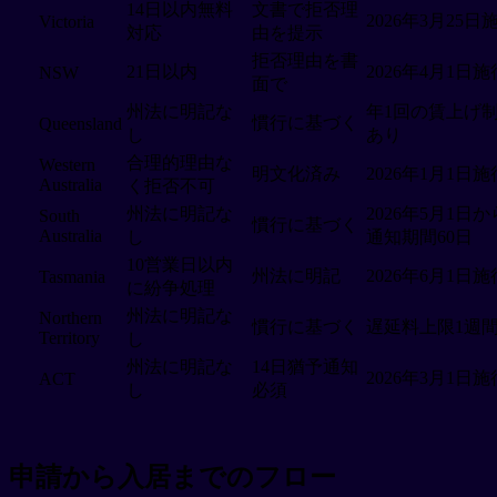
14日以内無料
文書で拒否理
2026年3月25日
Victoria
対応
由を提示
拒否理由を書
21日以内
2026年4月1日施
NSW
面で
州法に明記な
年1回の賃上げ
慣行に基づく
Queensland
し
あり
合理的理由な
Western
明文化済み
2026年1月1日施
Australia
く拒否不可
州法に明記な
2026年5月1日か
South
慣行に基づく
Australia
し
通知期間60日
10営業日以内
州法に明記
2026年6月1日施
Tasmania
に紛争処理
州法に明記な
Northern
慣行に基づく
遅延料上限1週
Territory
し
州法に明記な
14日猶予通知
2026年3月1日施
ACT
し
必須
申請から入居までのフロー