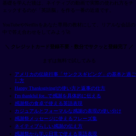
基礎を学んだ後は、ネイティブの動画で実際の使われ方をチ
ェックするのが「英語脳」を作る一番の近道です。
YouTubeやNetflixをあなた専用の教材にして、リアルな会話の
中で答え合わせをしてみよう🚀
＼ クレジットカード登録不要・数分でサクッと登録完了 ／
まずは無料で試してみる
アメリカの伝統行事「サンクスギビング」の基本と過ご
し方
Happy Thanksgiving!の使い方と返事の仕方
I'm thankful for...で感謝を具体的に伝える
感謝祭の食卓で使える英語表現
カジュアルとフォーマルな感謝の表現の使い分け
感謝祭メッセージに使えるフレーズ集
ネイティブらしい感謝の伝え方
感謝祭から学ぶ日常で使える英語表現