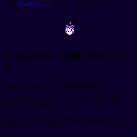
これは
ビジネスメール
でも使いやすい表現です✨
~
~
I'm thankful for...で感謝を具体的に伝え
る
「I'm thankful for...」の基本の使い方
感謝祭の食卓では、「I'm thankful for...」と言って感謝してい
る対象を伝える習慣があります。
英語学習者にとっても、感謝を表現する練習としてとても有
効です。