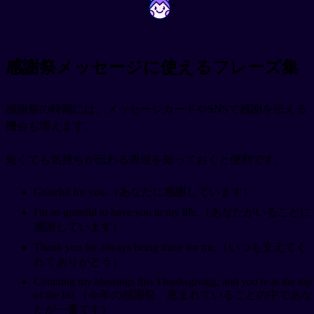
~
~
感謝祭メッセージに使えるフレーズ集
感謝祭の時期には、メッセージカードやSNSで感謝を伝える
機会も増えます。
短くても気持ちが伝わる表現を知っておくと便利です。
Grateful for you.（あなたに感謝しています）
I'm so grateful to have you in my life.（あなたがいることに
感謝しています）
Thank you for always being there for me.（いつも支えてく
れてありがとう）
Counting my blessings this Thanksgiving, and you're at the top
of the list.（今年の感謝祭、恵まれていることの中であな
たが一番です）