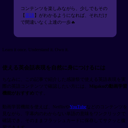
コンテンツを楽しみながら、少しでもその
【
言語
】がわかるようになれば、それだけ
で間違いなく上達の一歩🔥
Learn it once. Understand it. Own it.
使える英会話表現を自然に身につけるには
ちなみに、この記事で紹介した感謝祭で使える英語表現を実
際の英語コンテンツで確認したい方には、
Migakuの動画学習
機能がおすすめ
です。
動画学習機能を使えば、Netflixや
YouTube
などのコンテンツを
見ながら、字幕内のわからない単語の意味をワンクリックで
確認でき、そのままフラッシュカードに保存してサクッと復
習できます。