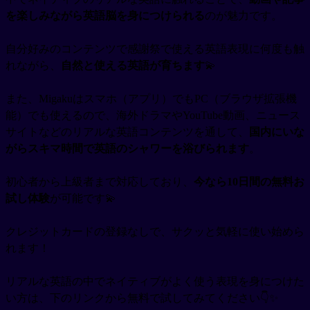
を楽しみながら英語脳を身につけられる
のが魅力です。
自分好みのコンテンツで感謝祭で使える英語表現に何度も触
れながら、
自然と使える英語が育ちます
💫
また、Migakuはスマホ（アプリ）でもPC（ブラウザ拡張機
能）でも使えるので、海外ドラマやYouTube動画、ニュース
サイトなどのリアルな英語コンテンツを通して、
国内にいな
がらスキマ時間で英語のシャワーを浴びられます
。
初心者から上級者まで対応しており、
今なら10日間の無料お
試し体験
が可能です💫
クレジットカードの登録なしで、サクッと気軽に使い始めら
れます！
リアルな英語の中でネイティブがよく使う表現を身につけた
い方は、下のリンクから無料で試してみてください👇✨