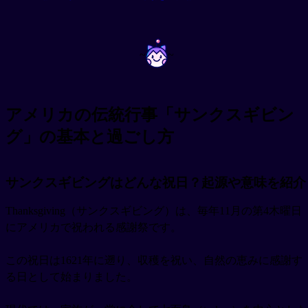
~
~
アメリカの伝統行事「サンクスギビン
グ」の基本と過ごし方
サンクスギビングはどんな祝日？起源や意味を紹介
Thanksgiving（サンクスギビング）は、毎年11月の第4木曜日
にアメリカで祝われる感謝祭です。
この祝日は1621年に遡り、収穫を祝い、自然の恵みに感謝す
る日として始まりました。