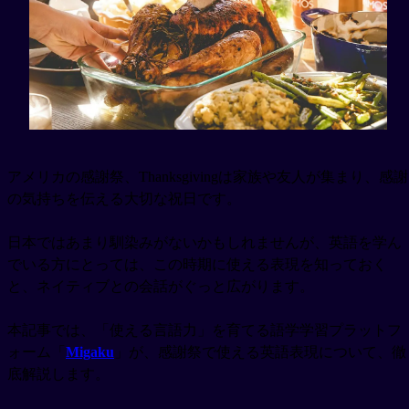
アメリカの感謝祭、Thanksgivingは家族や友人が集まり、感謝
の気持ちを伝える大切な祝日です。
日本ではあまり馴染みがないかもしれませんが、英語を学ん
でいる方にとっては、この時期に使える表現を知っておく
と、ネイティブとの会話がぐっと広がります。
本記事では、「使える言語力」を育てる語学学習プラットフ
ォーム「
Migaku
」が、感謝祭で使える英語表現について、徹
底解説します。