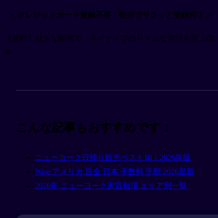
＼ クレジットカード登録不要・数分でサクッと登録完了 ／
【無料】好きな動画で、ネイティブのリアルな英語を学ぶ📺
✏️
こんな記事もおすすめです：
ニューヨーク日帰り観光ベスト10｜2026年版
Wise アメリカ 送金 日本 手数料 手順 2026最新
2026年 ニューヨーク家賃相場 エリア別一覧