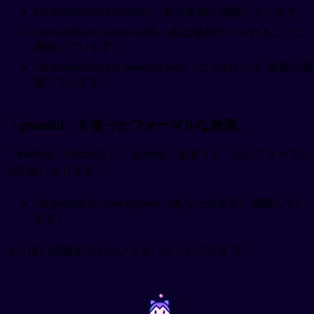
I'm thankful for my family.（私は家族に感謝しています）
I'm thankful for good health.（私は健康でいられることに
感謝しています）
I'm thankful for this beautiful meal.（このおいしい食事に感
謝しています）
「grateful」を使ったフォーマルな表現
「thankful」の代わりに「grateful」を使うと、少しフォーマル
な印象になります。
I'm grateful for your support.（あなたの支えに感謝してい
ます）
より深い感謝を伝えたいときにぴったりです💡
~
~