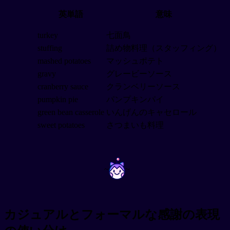
英単語
意味
turkey
七面鳥
stuffing
詰め物料理（スタッフィング）
mashed potatoes
マッシュポテト
gravy
グレービーソース
cranberry sauce
クランベリーソース
pumpkin pie
パンプキンパイ
green bean casserole
いんげんのキャセロール
sweet potatoes
さつまいも料理
~
~
カジュアルとフォーマルな感謝の表現