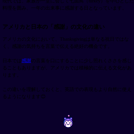
現代では、家族が一堂に会して七面鳥（turkey）を中心とした
料理を囲み、一年の出来事に感謝する日となっています。
アメリカと日本の「感謝」の文化の違い
アメリカの文化において、Thanksgivingは単なる祝日ではな
く、感謝の気持ちを言葉で伝える絶好の機会です。
日本では
感謝
の言葉を口にすることに少し照れくささを感じ
ることもありますが、アメリカでは積極的に伝える文化があ
ります。
この違いを理解しておくと、英語での表現もより自然に使え
るようになります😊
~
~