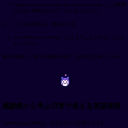
I appreciate you taking the time to cook this meal.（この食事
のために時間をかけてくれてありがとう）
また、こんな表現もよく使われます。
You didn't have to do that.（そこまでしてくれなくてもよ
かったのに）
相手の気遣いに対する感謝を表す、自然な言い回しです👀
~
~
感謝祭から学ぶ日常で使える英語表現
Thanksgivingの表現は、日常生活でも応用できます。