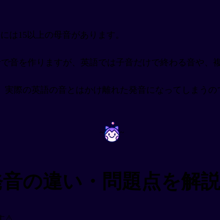
。
には15以上の母音があります。
せで音を作りますが、英語では子音だけで終わる音や、
、実際の英語の音とはかけ離れた発音になってしまうの
~
~
発音の違い・問題点を解
⚠️