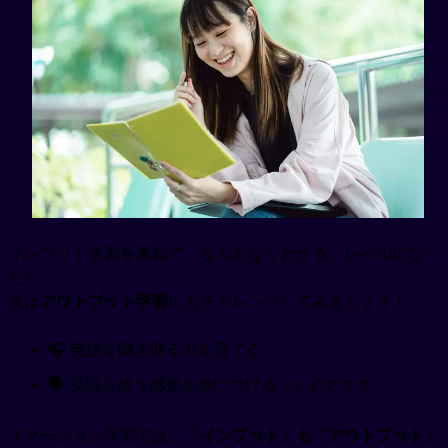
インプット学習を重ねて「なんとなくわかる」レベルになっ
たら、
次は
アウトプット学習
にもチャレンジしてみましょう！
🎧 英語を聞き取る力を育てる
🗣️ 英語を使う感覚を身につける 👈
イマココ
イマージョン学習では、
「インプット」も「アウトプット」