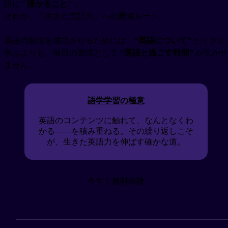
語に
"浸かること"
。
それが、「生きた言語力」への最短ルート。
英語の勉強を成功させるためには、
“英語について”
たくさん
学ぶよりも、毎日の習慣として
“英語と過ごす時間”
が欠かせ
ません。
語学学習の極意
英語のコンテンツに触れて、なんとなくわ
かる——を積み重ねる。その繰り返しこそ
が、生きた英語力を伸ばす確かな道。
今すぐ無料体験