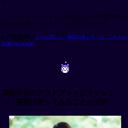
す。
こうしたインプットこそが、英単語やフレーズを実際の英会
話で自然に使いこなせるようになる土台になります。
▸
🔗 関連記事：
さらに詳しい「単語の覚え方」は、こちらの
記事がおすすめ
↗
~
~
英語学習のアウトプットにチャレン
ジ：英語は使ってみることが大切