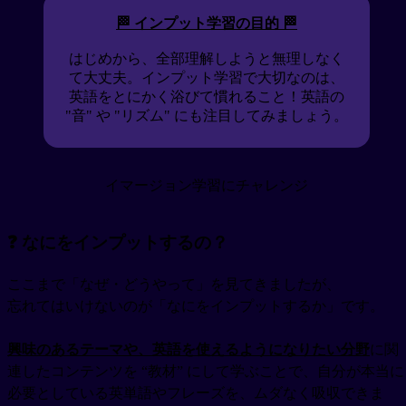
🏁 インプット学習の目的 🏁
はじめから、全部理解しようと無理しなく
て大丈夫。インプット学習で大切なのは、
英語をとにかく浴びて慣れること！英語の
"音" や "リズム" にも注目してみましょう。
イマージョン学習にチャレンジ
❓ なにをインプットするの？
ここまで「なぜ・どうやって」を見てきましたが、
忘れてはいけないのが「なにをインプットするか」です。
興味のあるテーマや、英語を使えるようになりたい分野
に関
連したコンテンツを “教材” にして学ぶことで、自分が本当に
必要としている英単語やフレーズを、ムダなく吸収できま