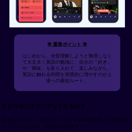
🎯 重要ポイント 🎯
はじめから、全部理解しようと無理しなく
て大丈夫！英語の勉強に、自分の「好き」
や「興味」を取り入れて、楽しみながら、
英語に触れる時間を習慣的に増やすのが上
達への最短ルート。
❓ どうやってインプットするの？
日本にいながら「英語のシャワーを浴びる時間」を日常に取
り入れられるのが、Migaku の語学アプリ。