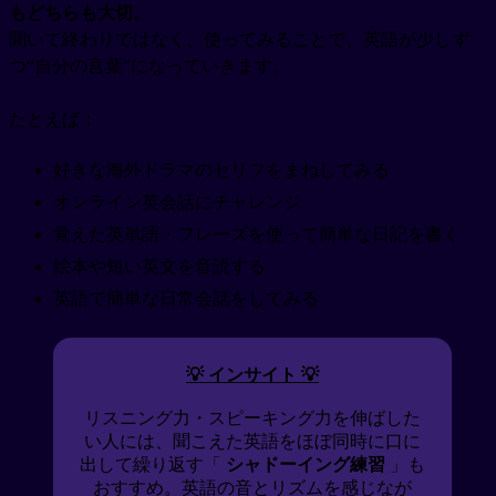
もどちらも大切。
聞いて終わりではなく、使ってみることで、英語が少しず
つ“自分の言葉”になっていきます。
たとえば：
好きな海外ドラマのセリフをまねしてみる
オンライン英会話にチャレンジ
覚えた英単語・フレーズを使って簡単な日記を書く
絵本や短い英文を音読する
英語で簡単な日常会話をしてみる
💡 インサイト 💡
リスニング力・スピーキング力を伸ばした
い人には、聞こえた英語をほぼ同時に口に
出して繰り返す「
シャドーイング練習
」も
おすすめ。英語の音とリズムを感じなが