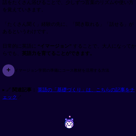
話をたくさん浴びることで、少しずつ言葉のリズムや使い方
を覚えていきます。
「たくさん聞く」経験の先に、「聞き取れる」「話せる」が
あるというわけです。
日常的に英語に
“イマージョン”
することで、大人になってか
らでも、
英語力を育てることができます。
イマージョン学習の準備にコース教材を活用する方法
▸ 🔗
関連記事：
英語の「基礎づくり」は、こちらの記事をチ
ェック
↗
~
~