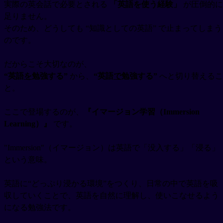
実際の英会話で必要とされる
「英語を使う経験」
が圧倒的に
足りません。
そのため、どうしても “知識としての英語” で止まってしまう
のです。
だからこそ大切なのが、
“英語
を
勉強する”
から、
“英語
で
勉強する”
へと切り替えるこ
と。
ここで登場するのが、
『イマージョン学習（Immersion
Learning）』
です。
"Immersion"（イマージョン）は英語で「没入する」「浸る」
という意味。
英語に“どっぷり浸かる環境”をつくり、日常の中で英語を吸
収していくことで、英語を自然に理解し、使いこなせるよう
になる勉強法です。