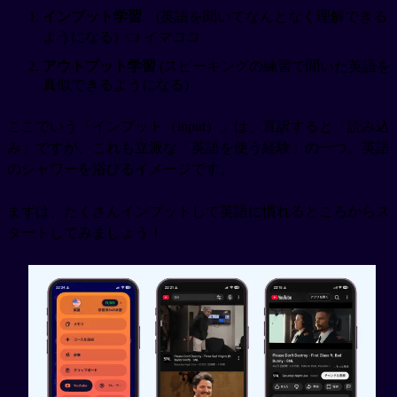
インプット学習
(英語を聞いてなんとなく理解できる
ようになる)
👈 イマココ
アウトプット学習
(スピーキングの練習で聞いた英語を
真似できるようになる)
ここでいう「インプット（input）」は、直訳すると「読み込
み」ですが、これも立派な「英語を使う経験」の一つ。英語
のシャワーを浴びるイメージです。
まずは、たくさんインプットして英語に慣れるところからス
タートしてみましょう！