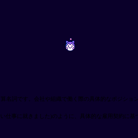
~
~
す可算名詞です。会社や組織で働く際の具体的なポジショ
pany. (IT企業で新しい仕事に就きました)のように、具体的な雇