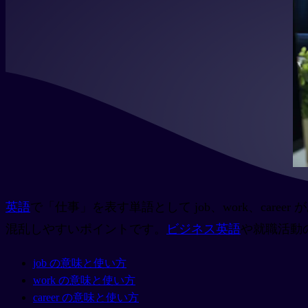
英語
で「仕事」を表す単語として job、work、ca
混乱しやすいポイントです。
ビジネス英語
や就職活動
job の意味と使い方
work の意味と使い方
career の意味と使い方