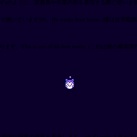
たくさん仕事があります)のように、業務量や作業内容を表現する際に使
 (銀行で働いています)や、He works from home.
This is one of his best works. (こ
~
~
、長期的な職業の道筋を意味します。job や work と