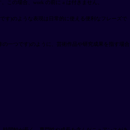
います。この場合、work の前に a は付きません。
 (彼は在宅勤務です)のような表現は日常的に使える便利なフレーズで
れは彼の最高傑作の一つです)のように、芸術作品や研究成果を指す場合
比べて、時間軸が長く、専門性や成長を含んだニュアンスがあ