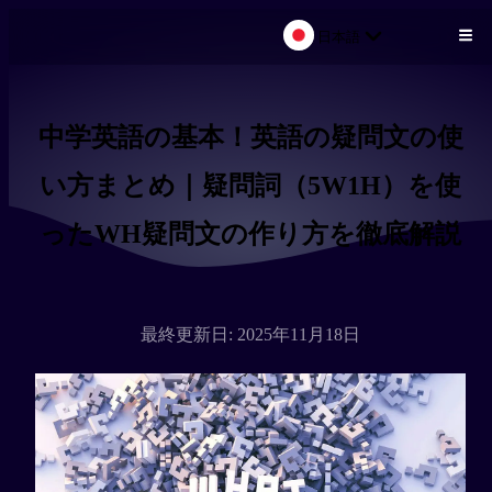
日本語
メインコンテンツにスキップ
中学英語の基本！英語の疑問文の使
い方まとめ｜疑問詞（5W1H）を使
ったWH疑問文の作り方を徹底解説
最終更新日: 2025年11月18日