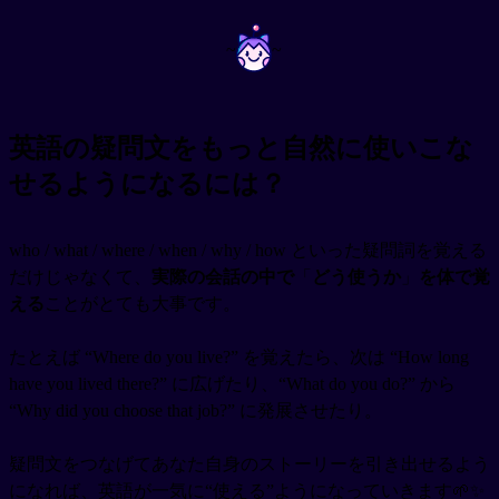
~
~
英語の疑問文をもっと自然に使いこな
せるようになるには？
who / what / where / when / why / how といった疑問詞を覚える
だけじゃなくて、
実際の会話の中で
「
どう使うか
」
を体で覚
える
ことがとても大事です。
たとえば “Where do you live?” を覚えたら、次は “How long
have you lived there?” に広げたり、“What do you do?” から
“Why did you choose that job?” に発展させたり。
疑問文をつなげてあなた自身のストーリーを引き出せるよう
になれば、英語が一気に“使える”ようになっていきます🌱✨