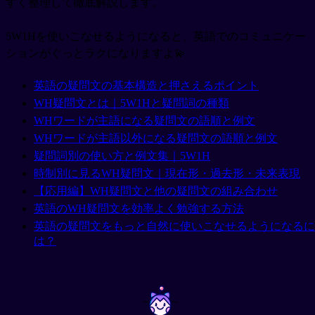
すく整理して徹底解説します。
5W1Hを使いこなせるようになると、英語でのコミュニケー
ションがぐっとラクになりますよ💫
英語の疑問文の基本構造と押さえるポイント
WH疑問文とは｜5W1Hと疑問詞の種類
WHワードが主語になる疑問文の語順と例文
WHワードが主語以外になる疑問文の語順と例文
疑問詞別の使い方と例文集｜5W1H
時制別に見るWH疑問文｜現在形・過去形・未来表現
【応用編】WH疑問文と他の疑問文の組み合わせ
英語のWH疑問文を効率よく勉強する方法
英語の疑問文をもっと自然に使いこなせるようになるに
は？
~
~