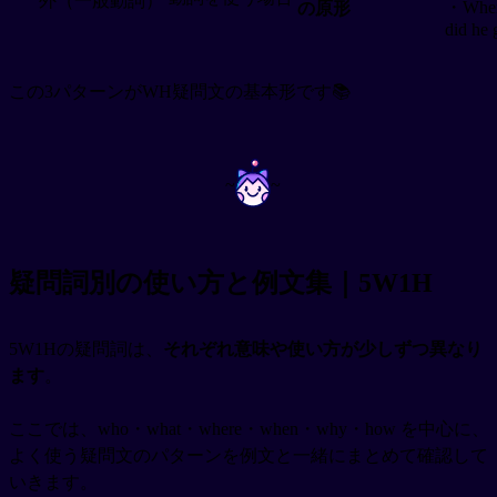
外（一般動詞）
・Whe
の原形
did he 
この3パターンがWH疑問文の基本形です📚
~
~
疑問詞別の使い方と例文集｜5W1H
5W1Hの疑問詞は、
それぞれ意味や使い方が少しずつ異なり
ます
。
ここでは、who・what・where・when・why・how を中心に、
よく使う疑問文のパターンを例文と一緒にまとめて確認して
いきます。