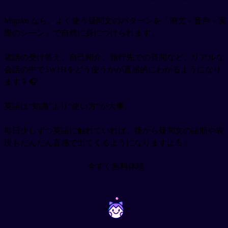
Migaku なら、よく使う疑問文のパターンを「例文＋音声＋実
際のシーン」で自然に身につけられます。
電話の受け答え、自己紹介、旅行先での質問など、リアルな
会話の中で5W1Hをどう使うかが直感的にわかるようになり
ます📱🎧
英語は“知識”より“使い方”が大事。
毎日少しずつ英語に触れていれば、後から疑問文の語順や表
現もだんだん直感で出てくるようになりますよ💪✨
今すぐ無料体験
~
~