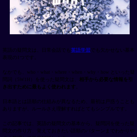
英語の疑問文は、日常会話でも
英語学習
でも欠かせない基本
表現の1つです。
なかでも、who・what・where・when・why・how といった疑
問詞（5W1H）を使った疑問文は、
相手から必要な情報を引
き出すために最もよく使われます
。
日本語とは語順の仕組みが異なるため、最初は戸惑うことも
ありますが、ルールさえ理解すればとてもシンプルです。
この記事では、英語の疑問文の基本から、疑問詞を使った疑
問文の作り方、覚えておきたい語順のパターンまでわかりや