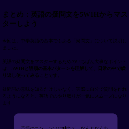
まとめ：英語の疑問文を5W1Hからマス
ターしよう
今回は、中学英語の基本でもある「疑問文」について説明し
ました。
英語の疑問文をマスターするためのいちばん大事なポイント
は、
5W1Hと語順の基本パターンを理解して、日常の中で繰
り返し使ってみること
です。
疑問詞の意味を知るだけじゃなく、実際に自分で質問を作れ
るようになると、英語でのやり取りが一気にスムーズになり
ます。
英語のコンテンツに触れて、なんとなくわ