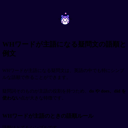
~
~
WHワードが主語になる疑問文の語順と
例文
WHワードが主語になる疑問文は、英語の中でも特にシンプ
ルな語順で作ることができます。
疑問詞そのものが主語の役割を持つため、
do や does、did を
使わない
点が大きな特徴です。
WHワードが主語のときの語順ルール
語順はとてもシンプルです。