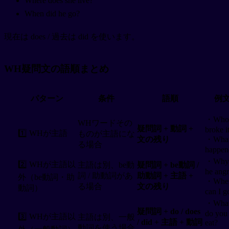
Where does she live?
When did he go?
現在は does / 過去は did を使います。
WH疑問文の語順まとめ
パターン
条件
語順
例
・Who
WHワードその
疑問詞 + 動詞 +
broke i
1️⃣ WHが主語
ものが主語にな
文の残り
・Wha
る場合
happen
・Why 
2️⃣ WHが主語以
主語は別、be動
疑問詞 + be動詞 /
he ang
詞 / 助動詞があ
助動詞 + 主語 +
外（be動詞・助
・Whe
る場合
文の残り
動詞）
can I g
・Wha
疑問詞 + do / does
do you
3️⃣ WHが主語以
主語は別、一般
/ did + 主語 + 動詞
eat?
動詞を使う場合