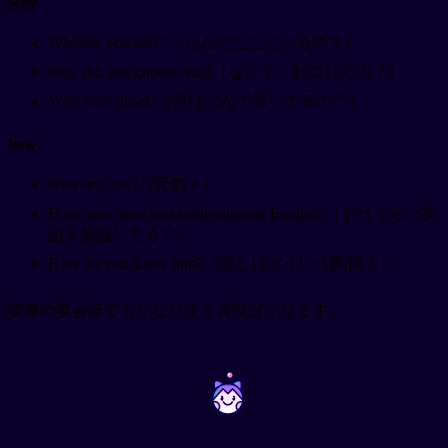
why
Why are you here?（なんでここにいるの？）
Why did you choose this?（なんでこれにしたの？）
Why is he upset?（彼はなんで怒ってるの？）
how
How are you?（元気？）
How long have you been studying English?（どれくらい英
語を勉強してる？）
How do you know him?（彼とはどういう関係？）
実際の英会話でもかなり使う表現ばかりです。
~
~