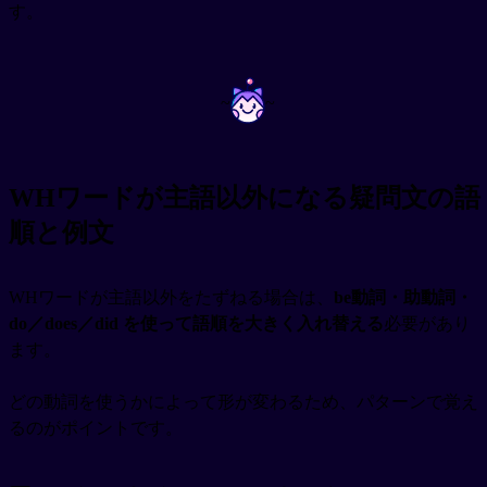
す。
~
~
WHワードが主語以外になる疑問文の語
順と例文
WHワードが主語以外をたずねる場合は、
be動詞・助動詞・
do／does／did を使って語順を大きく入れ替える
必要があり
ます。
どの動詞を使うかによって形が変わるため、パターンで覚え
るのがポイントです。