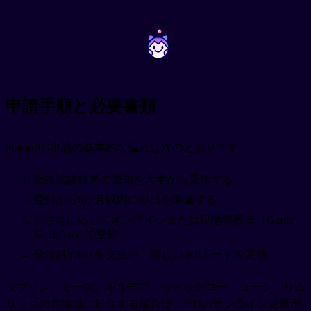
~
~
申請手順と必要書類
Stamp 1G申請の基本的な流れは次のとおりです。
最終試験結果の通知を大学から受領する
通知から6か月以内に申請を準備する
居住地に応じてオンラインまたは現地警察署（Garda
Síochána）で登録
登録料 €300 を支払い、新しいIRPカードを受領
ダブリン、ミース、キルデア、ウィックロー、コーク、リム
リックの各地域に居住する場合は、ISDのオンライン更新ポ