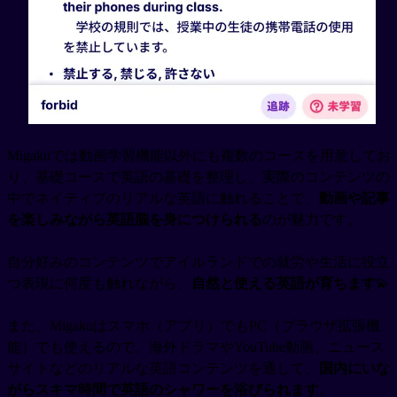
Migakuでは動画学習機能以外にも複数のコースを用意してお
り、基礎コースで英語の基礎を整理し、実際のコンテンツの
中でネイティブのリアルな英語に触れることで、
動画や記事
を楽しみながら英語脳を身につけられる
のが魅力です。
自分好みのコンテンツでアイルランドでの就労や生活に役立
つ表現に何度も触れながら、
自然と使える英語が育ちます
💫
また、Migakuはスマホ（アプリ）でもPC（ブラウザ拡張機
能）でも使えるので、海外ドラマやYouTube動画、ニュース
サイトなどのリアルな英語コンテンツを通して、
国内にいな
がらスキマ時間で英語のシャワーを浴びられます
。