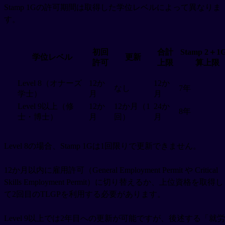
Stamp 1Gの許可期間は取得した学位レベルによって異なりま
す。
初回
合計
Stamp 2＋1
学位レベル
更新
許可
上限
算上限
Level 8（オナーズ
12か
12か
なし
7年
学士）
月
月
Level 9以上（修
12か
12か月（1
24か
8年
士・博士）
月
回）
月
Level 8の場合、Stamp 1Gは1回限りで更新できません。
12か月以内に雇用許可（General Employment Permit や Critical
Skills Employment Permit）に切り替えるか、上位資格を取得し
て2回目のTLGPを利用する必要があります。
Level 9以上では2年目への更新が可能ですが、後述する「就労