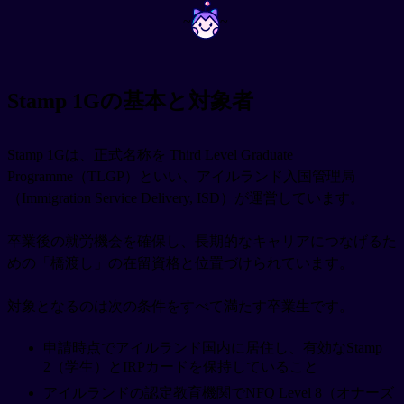
~
~
Stamp 1Gの基本と対象者
Stamp 1Gは、正式名称を Third Level Graduate
Programme（TLGP）といい、アイルランド入国管理局
（Immigration Service Delivery, ISD）が運営しています。
卒業後の就労機会を確保し、長期的なキャリアにつなげるた
めの「橋渡し」の在留資格と位置づけられています。
対象となるのは次の条件をすべて満たす卒業生です。
申請時点でアイルランド国内に居住し、有効なStamp
2（学生）とIRPカードを保持していること
アイルランドの認定教育機関でNFQ Level 8（オナーズ