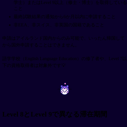
学士）またはLevel 9以上（修士・博士）を取得している
こと
最終試験結果の通知から6か月以内に申請すること
非EEA、非スイス、非英国の国籍であること
申請はアイルランド国内からのみ可能で、いったん帰国して
から国外申請することはできません。
語学学校（English Language Education）の修了者や、Level 7以
下の資格取得者は対象外です💡
~
~
Level 8とLevel 9で異なる滞在期間