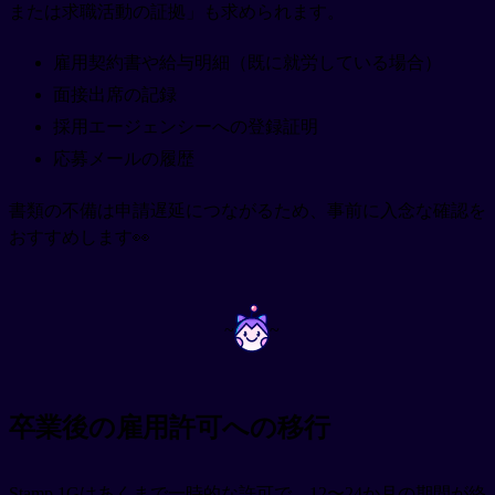
または求職活動の証拠」も求められます。
雇用契約書や給与明細（既に就労している場合）
面接出席の記録
採用エージェンシーへの登録証明
応募メールの履歴
書類の不備は申請遅延につながるため、事前に入念な確認を
おすすめします👀
~
~
卒業後の雇用許可への移行
Stamp 1Gはあくまで一時的な許可で、12〜24か月の期間が終