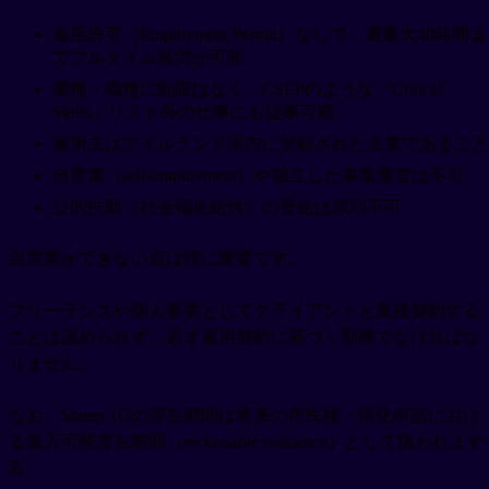
雇用許可（Employment Permit）なしで、週最大40時間ま
でフルタイム就労が可能
業種・職種に制限はなく、CSEPのような「Critical
Skills」リスト外の仕事にも従事可能
雇用主はアイルランド国内に登録された企業であること
自営業（self-employment）や独立した事業運営は不可
公的扶助（社会福祉給付）の受給は原則不可
自営業ができない点は特に重要です。
フリーランスや個人事業としてクライアントと直接契約する
ことは認められず、必ず雇用契約に基づく勤務でなければな
りません。
なお、Stamp 1Gの滞在期間は将来の市民権・帰化申請におけ
る算入可能滞在期間（reckonable residence）として扱われます
💪