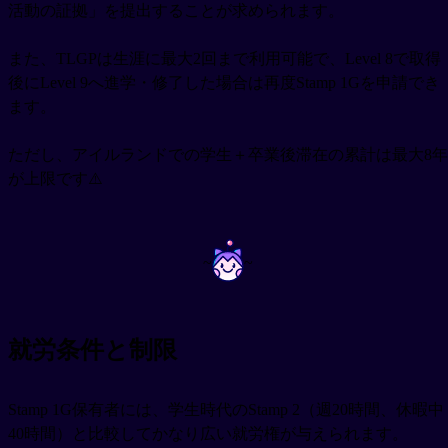
活動の証拠」を提出することが求められます。
また、TLGPは生涯に最大2回まで利用可能で、Level 8で取得
後にLevel 9へ進学・修了した場合は再度Stamp 1Gを申請でき
ます。
ただし、アイルランドでの学生＋卒業後滞在の累計は最大8年
が上限です⚠️
~
~
就労条件と制限
Stamp 1G保有者には、学生時代のStamp 2（週20時間、休暇中
40時間）と比較してかなり広い就労権が与えられます。