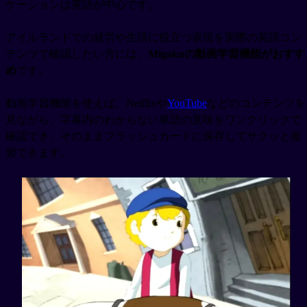
ケーションは英語が中心です。
アイルランドでの就労や生活に役立つ表現を実際の英語コン
テンツで確認したい方には、
Migakuの動画学習機能がおすす
め
です。
動画学習機能を使えば、Netflixや
YouTube
などのコンテンツを
見ながら、字幕内のわからない単語の意味をワンクリックで
確認でき、そのままフラッシュカードに保存してサクッと復
習できます。