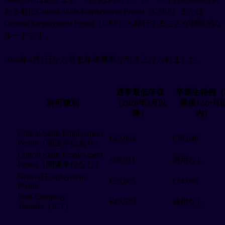
わる前にCritical Skills Employment Permit（CSEP）または
General Employment Permit（GEP）へ移行することが標準的な
ルートです。
2026年3月1日から最低年収基準が引き上げられました。
通常最低年収
卒業生特例（
許可種別
（2026年3月以
業後12か月
降）
内）
Critical Skills Employment
€40,904
€36,848
Permit（関連学位あり）
Critical Skills Employment
€68,911
適用なし
Permit（関連学位なし）
General Employment
€36,605
€34,009
Permit
Intra-Company
€49,523
適用なし
Transfer（ICT）