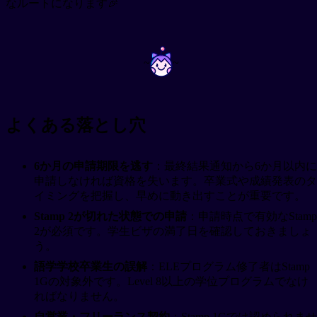
なルートになります🎉
~
~
よくある落とし穴
6か月の申請期限を逃す
：最終結果通知から6か月以内に
申請しなければ資格を失います。卒業式や成績発表のタ
イミングを把握し、早めに動き出すことが重要です。
Stamp 2が切れた状態での申請
：申請時点で有効なStamp
2が必須です。学生ビザの満了日を確認しておきましょ
う。
語学学校卒業生の誤解
：ELEプログラム修了者はStamp
1Gの対象外です。Level 8以上の学位プログラムでなけ
ればなりません。
自営業・フリーランス契約
：Stamp 1Gでは認められませ