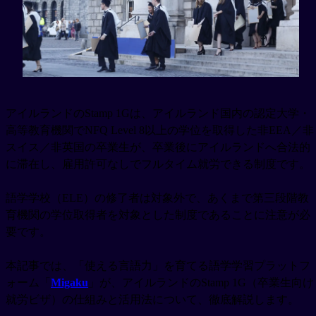
アイルランドのStamp 1Gは、アイルランド国内の認定大学・
高等教育機関でNFQ Level 8以上の学位を取得した非EEA／非
スイス／非英国の卒業生が、卒業後にアイルランドへ合法的
に滞在し、雇用許可なしでフルタイム就労できる制度です。
語学学校（ELE）の修了者は対象外で、あくまで第三段階教
育機関の学位取得者を対象とした制度であることに注意が必
要です。
本記事では、「使える言語力」を育てる語学学習プラットフ
ォーム「
Migaku
」が、アイルランドのStamp 1G（卒業生向け
就労ビザ）の仕組みと活用法について、徹底解説します。