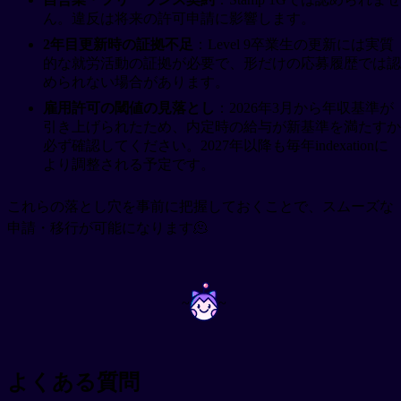
ん。違反は将来の許可申請に影響します。
2年目更新時の証拠不足
：Level 9卒業生の更新には実質
的な就労活動の証拠が必要で、形だけの応募履歴では認
められない場合があります。
雇用許可の閾値の見落とし
：2026年3月から年収基準が
引き上げられたため、内定時の給与が新基準を満たすか
必ず確認してください。2027年以降も毎年indexationに
より調整される予定です。
これらの落とし穴を事前に把握しておくことで、スムーズな
申請・移行が可能になります🫠
~
~
よくある質問