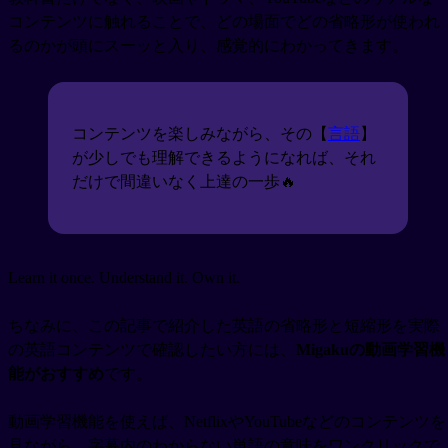
コンテンツに触れることで、どの場面でどの省略形が使われ
るのかが頭にスーッと入り、感覚的にわかってきます。
コンテンツを楽しみながら、その【
言語
】
が少しでも理解できるようになれば、それ
だけで間違いなく上達の一歩🔥
Learn it once. Understand it. Own it.
ちなみに、この記事で紹介した英語の省略形と短縮形を実際
の英語コンテンツで確認したい方には、
Migakuの動画学習機
能がおすすめ
です。
動画学習機能を使えば、NetflixやYouTubeなどのコンテンツを
見ながら、字幕内のわからない単語の意味をワンクリックで