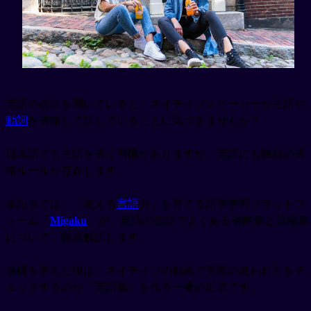
英語の会話を聞いていると、ネイティブスピーカーが主語や
動詞
を省略して話していることに気づきませんか？
日本語でも主語を省く習慣がありますが、英語にも独自の省
略ルールが存在します。
本記事では、「使える
言語
力」を育てる語学学習プラットフ
ォーム「
Migaku
」が、英語の会話でよくある省略形と短縮形
について、徹底解説します。
基礎を学んだ後は、ネイティブの動画で実際の使われ方をチ
ェックするのが「英語脳」を作る一番の近道です。