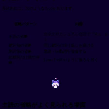
具体的には、次のようなものがあります。
省略パターン
内容
命令文やカジュアル会話で「You」を
主語の省略
く
動詞句の省略
同じ動詞の繰り返しを避ける
副詞節の省略
主語＋be動詞を省略する
助動詞だけ残す省
I can / I will のように後ろを省く
略
~
~
主語の省略がよく見られる場面