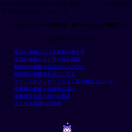
YouTubeやNetflixをあなた専用の教材にして、リアルな会話の
中で答え合わせをしてみよう🚀
＼ クレジットカード登録不要・数分でサクッと登録完了 ／
まずは無料で試してみる
英語の省略における基本の考え方
主語の省略がよく見られる場面
動詞句の省略で会話がスムーズに
副詞節の省略形を使いこなす
チャットやメッセージでよく見る略語フレーズ
所有格の省略と短縮形の違い
省略表現を使う時の注意点
よくある質問への回答
~
~