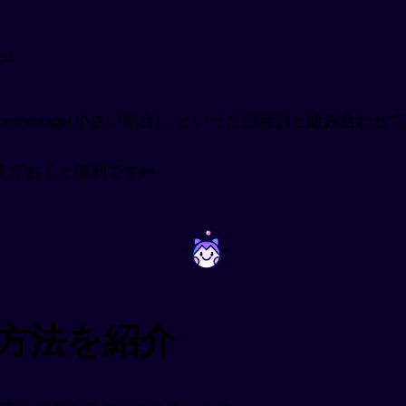
ed.
や「a small percentage(小さい割合)」といった形容詞と組
ておくと便利です👀
~
~
現方法を紹介