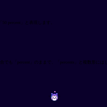
 percent」と表現します。
でも「percent」のままで、「percents」と複数形に
~
~