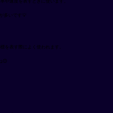
る比率や速度を表すときに使います。
とが多いです💡
指標を表す際によく使われます。
😊