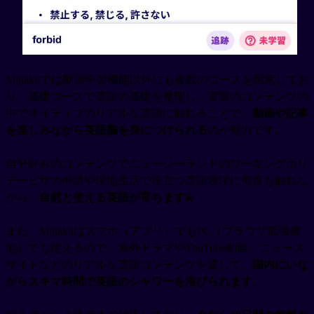
Migakuでは動画学習機能以外にも複数のコースを用意してお
り、基礎コースで英語の基礎を整理し、実際のコンテンツの
中でネイティブのリアルな英語に触れることで、
動画や記事
を楽しみながら英語脳を身につけられる
のが魅力です。
自分好みのコンテンツでニュージーランドのワーキングホリ
デービザの申請や現地生活で役立つ英語表現に何度も触れな
がら、
自然と使える英語が育ちます
💫
また、Migakuはスマホ（アプリ）でもPC（ブラウザ拡張機
能）でも使えるので、海外ドラマやYouTube動画、ニュース
サイトなどのリアルな英語コンテンツを通して、
国内にいな
がらスキマ時間で英語のシャワーを浴びられます
。