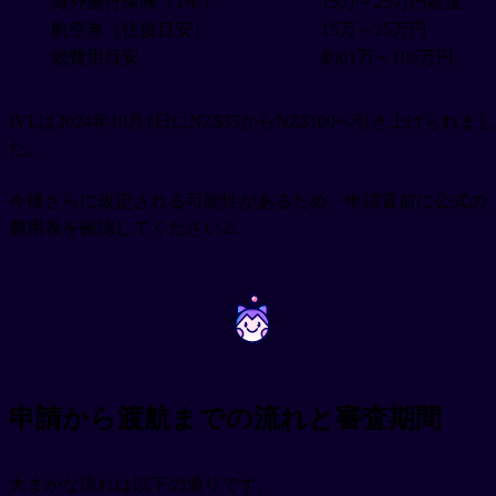
海外旅行保険（1年）
15万～25万円程度
航空券（往復目安）
15万～25万円
総費用目安
約61万～105万円
IVLは2024年10月1日にNZ$35からNZ$100へ引き上げられまし
た。
今後さらに改定される可能性があるため、申請直前に公式の
費用表を確認してください⚠️
~
~
申請から渡航までの流れと審査期間
大まかな流れは以下の通りです。