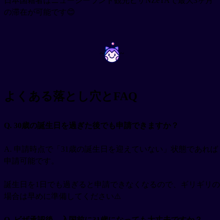
日本国籍者はニュージーランド観光ビザNZeTAで最大3ヶ月
の滞在が可能です😊
~
~
よくある落とし穴とFAQ
Q. 30歳の誕生日を過ぎた後でも申請できますか？
A. 申請時点で「31歳の誕生日を迎えていない」状態であれば
申請可能です。
誕生日を1日でも過ぎると申請できなくなるので、ギリギリの
場合は早めに準備してください⚠️
Q. ビザ承認後、入国前に31歳になっても大丈夫ですか？