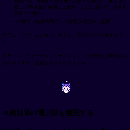
有給休暇：年4週間の付与が法律で義務付け。短期就労
者には8%相当を給与に上乗せ、または退職時に清算す
る形が一般的
IRD番号（納税者番号）の取得が就労時に必要
カフェ、ファームジョブ、ホテル、観光業が主な雇用先で
す。
クライストチャーチやクイーンズタウンの観光地は時給がや
や高めですが、住居費も高くなります🔥
~
~
31歳以降の選択肢を整理する