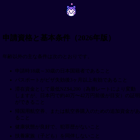
~
~
申請資格と基本条件（2026年版）
年齢以外の主な条件は次のとおりです。
申請時18歳～30歳の日本国籍者であること
パスポートがビザ失効後3ヶ月以上有効であること
滞在資金として最低NZ$4,200（為替レートにより変動
しますが、日本円で約40万〜42万円前後が目安）の証明
ができること
帰国用航空券、または航空券購入のための追加資金があ
ること
健康状態が良好で、犯罪歴がないこと
扶養家族（子ども）を同伴しないこと