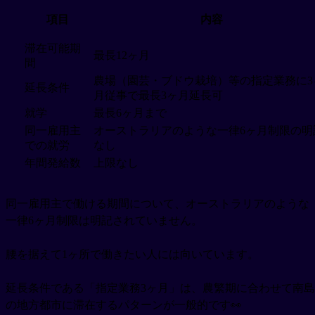
項目
内容
滞在可能期
最長12ヶ月
間
農場（園芸・ブドウ栽培）等の指定業務に3
延長条件
月従事で最長3ヶ月延長可
就学
最長6ヶ月まで
同一雇用主
オーストラリアのような一律6ヶ月制限の明
での就労
なし
年間発給数
上限なし
同一雇用主で働ける期間について、オーストラリアのような
一律6ヶ月制限は明記されていません。
腰を据えて1ヶ所で働きたい人には向いています。
延長条件である「指定業務3ヶ月」は、農繁期に合わせて南島
の地方都市に滞在するパターンが一般的です👀