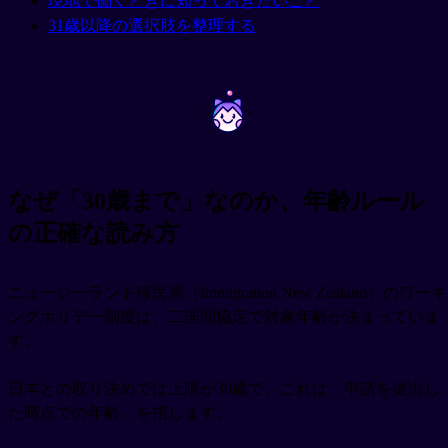
現地で働くときに知っておきたいこと
31歳以降の選択肢を整理する
~
~
なぜ「30歳まで」なのか、年齢ルール
の正確な読み方
ニュージーランド移民局（Immigration New Zealand）のワーキ
ングホリデー制度は、二国間協定で対象年齢が決まっていま
す。
日本との取り決めでは上限が30歳で、これは「申請を提出し
た時点での年齢」を指します。