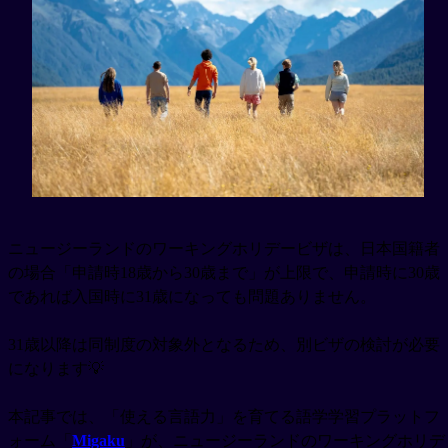
ニュージーランドのワーキングホリデービザは、日本国籍者
の場合「申請時18歳から30歳まで」が上限で、申請時に30歳
であれば入国時に31歳になっても問題ありません。
31歳以降は同制度の対象外となるため、別ビザの検討が必要
になります💡
本記事では、「使える言語力」を育てる語学学習プラットフ
ォーム「
Migaku
」が、ニュージーランドのワーキングホリデ