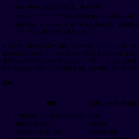
残高証明書（NZ$4,200以上、英文推奨）
クレジットカード（VISA／Mastercard、IVL支払い用）
健康診断・レントゲン結果（必要な場合のみ、申請時点
から3ヶ月以内に発行されたもの）
レントゲン検査は2023年以降、原則不要となりましたが、過
去5年以内に結核ハイリスク国に3ヶ月以上または6ヶ月連続で
滞在した経歴がある場合や、ニュージーランドに12ヶ月超滞
在する見込みの場合（ビザ切替を含む）は対象になります💡
費用:
費目
金額（2026年5月時点
ビザ申請料（日本国内から申請）
無料
国際観光税（IVL）
NZ$100
パスポート新規・更新
16,000円前後