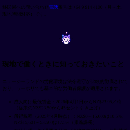
移民局への問い合わせ
電話
番号は +64 9 914 4100（月～土、
現地時間対応）です。
~
~
現地で働くときに知っておきたいこと
ニュージーランドの労働環境は法令遵守が比較的徹底されて
おり、ワーホリでも基本的な労働者保護が適用されます。
成人向け最低賃金：2026年4月1日からNZ$23.95／時
（従来のNZ$23.50から45セント引き上げ）
所得税率（2025年4月時点）：NZ$0～15,600は10.5%、
NZ$15,601～53,500は17.5%（累進課税）