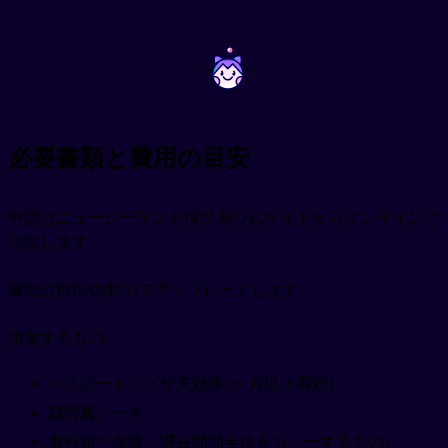
~
~
必要書類と費用の目安
申請はニュージーランド移民局公式サイトからオンラインで
完結します。
書類はPDFやJPEGでアップロードします。
用意するもの:
パスポート（ビザ失効後3ヶ月以上有効）
顔写真データ
海外旅行保険（滞在期間全体をカバーするもの）