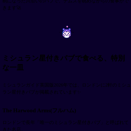
制になった川沿いのパブで、テムズを眺めながらの食事がで
きます🚀
~
~
ミシュラン星付きパブで食べる、特別
な一皿
ミシュランガイド英国版2026年では、ロンドンに2軒のミシュ
ラン星付きパブが掲載されています✨
The Harwood Arms(フルハム)
ロンドンで長年「唯一のミシュラン星付きパブ」と呼ばれて
きた名店。