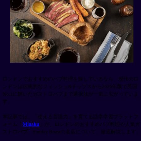
ロンドンでおすすめのパブ料理を探しているなら、現代のロ
ンドンは伝統的なフィッシュ&チップスから2026年版で英国
No.1に輝いたガストロパブまで選択肢が一気に広がっていま
す。
本記事では、「使える言語力」を育てる語学学習プラットフ
ォーム「
Migaku
」が、ロンドンのおすすめパブ料理や人気ガ
ストロパブ、Sunday Roastの名店について、徹底解説します。