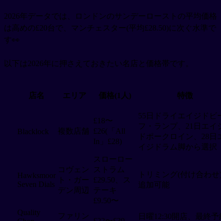
2026年データでは、ロンドンのサンデーローストの平均価格
は高めの£20台で、マンチェスター(平均£28.50)に次ぐ水準で
す👀
以下は2026年に押さえておきたい名店と価格帯です。
店名
エリア
価格(1人)
特徴
55日ドライエイジドビ
£18〜
フ・ランプ、21日エイ
複数店舗
£26(「All
Blacklock
ドポークロイン、28日
In」£28)
イジドラム脚から選択
スローロー
コヴェン
ストラム
トリミング(付け合わせ
Hawksmoor
ト・ガー
£29.50、ス
Seven Dials
追加可能
デン周辺
テーキ
£9.50〜
Quality
ファリン
日曜12:30開店、最終予
£22〜£39