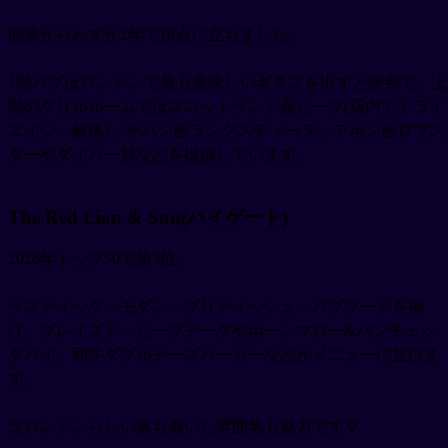
開業からわずか2年で頂点に立ちました。
1階パブはロンドンで最も美味しいギネスを出すと評判で、上
階のグリルルームではスコットランド産ビーフ(店内でドライ
エイジ・解体)、オバン産ラングスティーヌ、デボン産ロブス
ターやダイバー貝などを提供しています。
The Red Lion & Sun(ハイゲート)
2026年トップ50で第3位。
ラスティック・モダン・ブリティッシュ・パブフードを掲
げ、ブレイズド・ビーフチークやボーンマロー&パンチェッ
タパイ、和牛ダブルチーズバーガーなどがメニューに並びま
す。
北ロンドンらしい落ち着いた雰囲気も魅力です💡