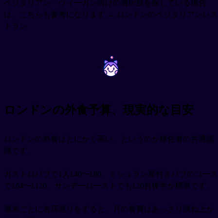
ベジタリアン・ヴィーガン向けの選択肢を探している場合
は、こちらも参考になります → ロンドンのベジタリアンレス
トラン
~
~
ロンドンの外食予算、現実的な目安
ロンドンの外食はとにかく高い、というのが移住者の共通認
識です。
ガストロパブで1人£40〜£80、ミシュラン星付きパブのコース
で£64〜£120、サンデーローストでも£20台後半が標準です。
週末ごとに名店巡りをすると、月の食費はあっさり跳ね上が