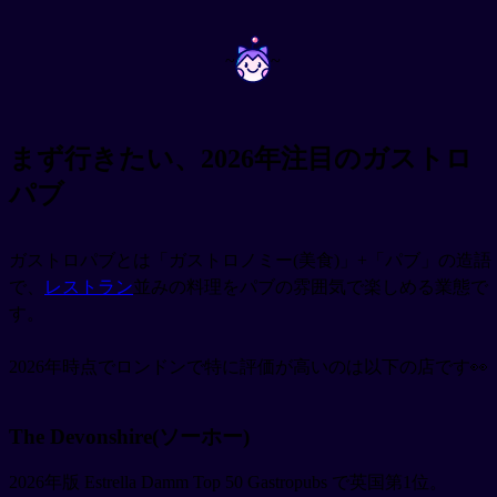
~
~
まず行きたい、2026年注目のガストロ
パブ
ガストロパブとは「ガストロノミー(美食)」+「パブ」の造語
で、
レストラン
並みの料理をパブの雰囲気で楽しめる業態で
す。
2026年時点でロンドンで特に評価が高いのは以下の店です👀
The Devonshire(ソーホー)
2026年版 Estrella Damm Top 50 Gastropubs で英国第1位。