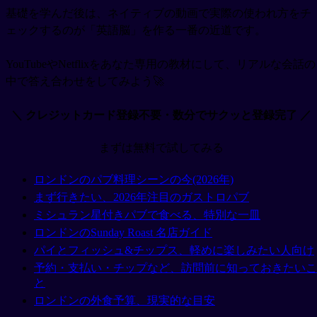
基礎を学んだ後は、ネイティブの動画で実際の使われ方をチ
ェックするのが「英語脳」を作る一番の近道です。
YouTubeやNetflixをあなた専用の教材にして、リアルな会話の
中で答え合わせをしてみよう🚀
＼ クレジットカード登録不要・数分でサクッと登録完了 ／
まずは無料で試してみる
ロンドンのパブ料理シーンの今(2026年)
まず行きたい、2026年注目のガストロパブ
ミシュラン星付きパブで食べる、特別な一皿
ロンドンのSunday Roast 名店ガイド
パイとフィッシュ&チップス、軽めに楽しみたい人向け
予約・支払い・チップなど、訪問前に知っておきたいこ
と
ロンドンの外食予算、現実的な目安