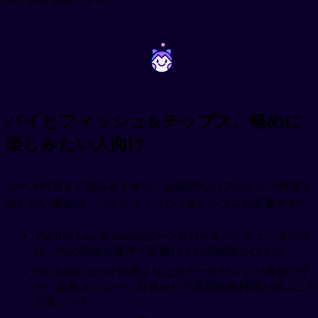
~
~
パイとフィッシュ&チップス、軽めに
楽しみたい人向け
コース料理まで踏み込まずに、伝統的なパブのメイン料理を
試したい場合は、パイとフィッシュ&チップスが定番です✨
The Red Lion & Sun のボーンマロー&パンチェッタパイ
は、肉の旨味が濃厚で英国パイの完成形のひとつ。
The Eagle はパイ料理よりはステーキサンドが看板です
が、黒板メニューに日替わりで英国伝統料理が並ぶこと
が多いです。