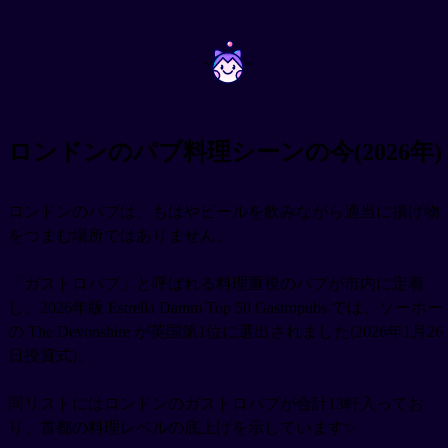
~
~
ロンドンのパブ料理シーンの今(2026年)
ロンドンのパブは、もはやビールを飲みながら適当に揚げ物
をつまむ場所ではありません。
「ガストロパブ」と呼ばれる料理重視のパブが市内に定着
し、2026年版 Estrella Damm Top 50 Gastropubs では、ソーホー
の The Devonshire が英国第1位に選出されました(2026年1月26
日授賞式)。
同リストにはロンドンのガストロパブが合計13軒入ってお
り、首都の料理レベルの底上げを示しています✨