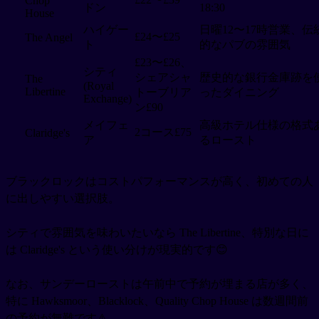
Chop
ドン
18:30
House
ハイゲー
日曜12〜17時営業、伝
£24〜£25
The Angel
ト
的なパブの雰囲気
£23〜£26、
シティ
シェアシャ
歴史的な銀行金庫跡を
The
(Royal
Libertine
トーブリア
ったダイニング
Exchange)
ン£90
メイフェ
高級ホテル仕様の格式
2コース£75
Claridge's
ア
るロースト
ブラックロックはコストパフォーマンスが高く、初めての人
に出しやすい選択肢。
シティで雰囲気を味わいたいなら The Libertine、特別な日に
は Claridge's という使い分けが現実的です😊
なお、サンデーローストは午前中で予約が埋まる店が多く、
特に Hawksmoor、Blacklock、Quality Chop House は数週間前
の予約が無難です⚠️