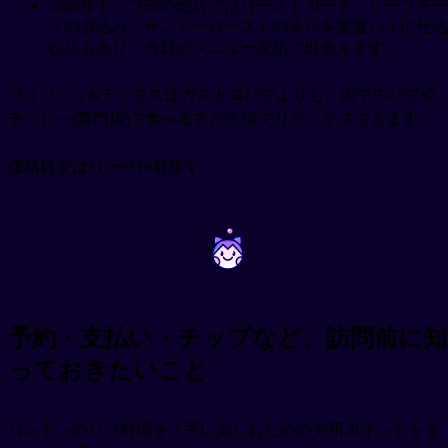
2026年トップ50の他店ではローストポーク、ビーフチー
クの煮込み、サンデーローストの余りを翌週パイに仕込
む店もあり、当日のメニュー次第で出会えます。
フィッシュ&チップスはガストロパブよりも、街中のパブや
チッピー(専門店)で食べる方が手頃でリラックスできます。
価格目安は£12〜£18前後💡
~
~
予約・支払い・チップなど、訪問前に知
っておきたいこと
ロンドンのパブ料理を上手に楽しむための実用ポイントをま