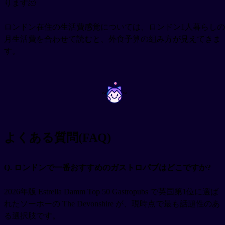
ります🫠
ロンドン在住の生活費感覚については、ロンドン1人暮らしの
月生活費を合わせて読むと、外食予算の組み方が見えてきま
す。
~
~
よくある質問(FAQ)
Q. ロンドンで一番おすすめのガストロパブはどこですか?
2026年版 Estrella Damm Top 50 Gastropubs で英国第1位に選ば
れたソーホーの The Devonshire が、現時点で最も話題性のあ
る選択肢です。