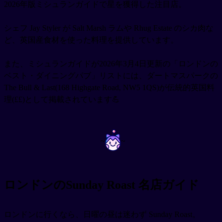
2026年版ミシュランガイドで星を獲得した注目店。
シェフ Jay Styler が Salt Marsh ラムや Rhug Estate のシカ肉な
ど、英国産食材を使った料理を提供しています。
また、ミシュランガイドが2026年3月4日更新の「ロンドンの
ベスト・ダイニングパブ」リストには、ダートマスパークの
The Bull & Last(168 Highgate Road, NW5 1QS)が伝統的英国料
理(££)として掲載されています💪
~
~
ロンドンのSunday Roast 名店ガイド
ロンドンに行くなら、日曜の昼は迷わず Sunday Roast。