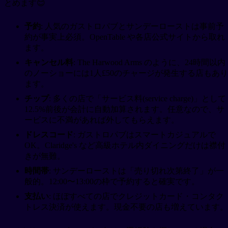
とめます😊
予約
: 人気のガストロパブとサンデーローストは事前予
約が事実上必須。OpenTable や各店公式サイトから取れ
ます。
キャンセル料
: The Harwood Arms のように、24時間以内
のノーショーには1人£50のチャージが発生する店もあり
ます。
チップ
: 多くの店で「サービス料(service charge)」として
12.5%前後が会計に自動加算されます。任意なので、サ
ービスに不満があれば外してもらえます。
ドレスコード
: ガストロパブはスマートカジュアルで
OK。Claridge's など高級ホテル内ダイニングだけは襟付
きが無難。
時間帯
: サンデーローストは「売り切れ次第終了」が一
般的。12:00〜13:00の枠で予約すると確実です。
支払い
: ほぼすべての店でクレジットカード・コンタク
トレス決済が使えます。現金不要の店も増えています。