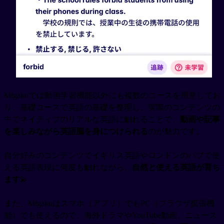
Migakuでは動画学習機能以外にも複数のコースを用意してお
り、基礎コースで英語の基礎を整理し、実際のコンテンツの
中でネイティブのリアルな英語に触れることで、
動画や記事
を楽しみながら英語脳を身につけられる
のが魅力です。
自分好みのコンテンツでイギリス英語やロンドンのパブで使
える英語表現に何度も触れながら、
自然と使える英語が育ち
ます
💫
また、Migakuはスマホ（アプリ）でもPC（ブラウザ拡張機
能）でも使えるので、海外ドラマやYouTube動画、ニュース