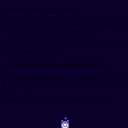
Q. 当日でも入れるパブはありますか?
カウンター席や立ち飲みスペースがある店なら、当日にバ
ー・スナック程度なら入れることがあります。
ただし Sunday Roast やコースを目当てにするなら、当日入店
は厳しいと考えてください⚠️
Q. ベジタリアンでもガストロパブは楽しめますか?
はい、上記の名店はほぼすべてベジタリアン向けのメインを
用意しています。
予約時にリクエストを伝えると、当日スムーズです💪
~
~