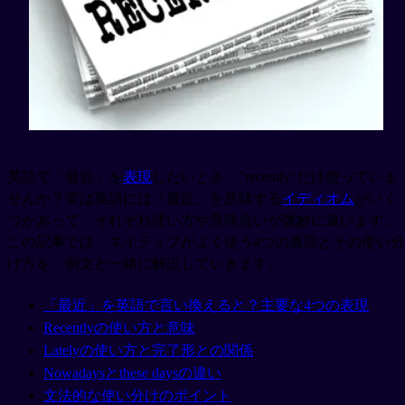
英語で「最近」を
表現
したいとき、"recently"だけ使っていま
せんか？実は英語には「最近」を意味する
イディオム
がいく
つかあって、それぞれ使い方や意味合いが微妙に違います。
この記事では、ネイティブがよく使う4つの表現とその使い分
け方を、例文と一緒に解説していきます。
「最近」を英語で言い換えると？主要な4つの表現
Recentlyの使い方と意味
Latelyの使い方と完了形との関係
Nowadaysとthese daysの違い
文法的な使い分けのポイント