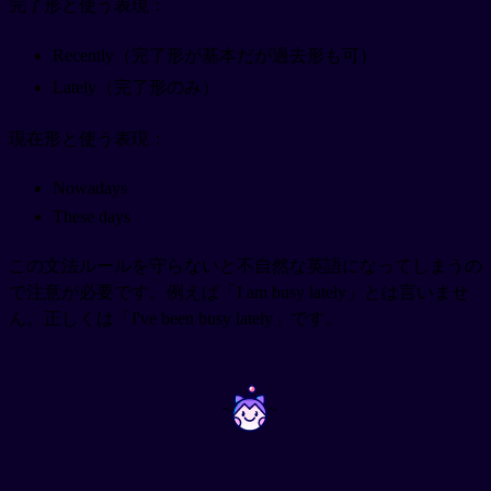
完了形と使う表現：
Recently（完了形が基本だが過去形も可）
Lately（完了形のみ）
現在形と使う表現：
Nowadays
These days
この文法ルールを守らないと不自然な英語になってしまうの
で注意が必要です。例えば「I am busy lately」とは言いませ
ん。正しくは「I've been busy lately」です。
~
~