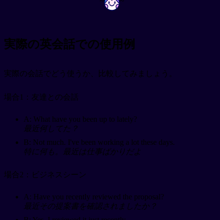
~
~
実際の英会話での使用例
実際の会話でどう使うか、比較してみましょう。
場合1：友達との会話
A: What have you been up to lately?
最近何してた？
B: Not much. I've been working a lot these days.
特に何も。最近は仕事ばかりだよ
場合2：ビジネスシーン
A: Have you recently reviewed the proposal?
最近その提案書を確認されましたか？
B: Yes, I reviewed it just recently.