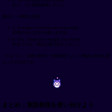
はい、つい最近確認しました
場合3：一般的な話題
A: Nowadays, everyone uses social media.
近頃はみんなSNSを使いますね
B: True. Things have changed a lot recently.
本当ですね。最近は随分変わりました
このように、文脈や相手との関係性によって適切な表現を選
ぶことが大切です。
~
~
まとめ：英語表現を使い分けよう