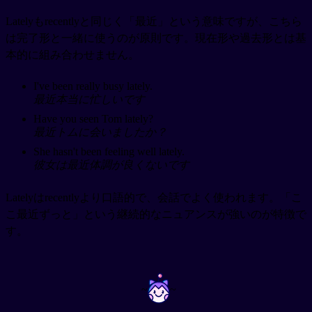
Latelyもrecentlyと同じく「最近」という意味ですが、こちら
は完了形と一緒に使うのが原則です。現在形や過去形とは基
本的に組み合わせません。
I've been really busy lately.
最近本当に忙しいです
Have you seen Tom lately?
最近トムに会いましたか？
She hasn't been feeling well lately.
彼女は最近体調が良くないです
Latelyはrecentlyより口語的で、会話でよく使われます。「こ
こ最近ずっと」という継続的なニュアンスが強いのが特徴で
す。
~
~