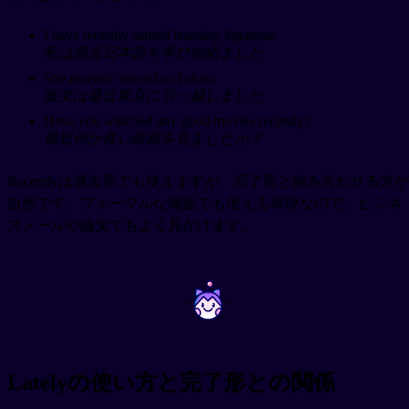
I have recently started learning Japanese.
私は最近日本語を学び始めました
She recently moved to Tokyo.
彼女は最近東京に引っ越しました
Have you watched any good movies recently?
最近何か良い映画を見ましたか？
Recentlyは過去形でも使えますが、完了形と組み合わせる方が
自然です。フォーマルな場面でも使える表現なので、ビジネ
スメールや論文でもよく見かけます。
~
~
Latelyの使い方と完了形との関係