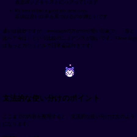
最近ポッドキャストにハマっています
It's hard to find a good job these days.
近頃は良い仕事を見つけるのが難しいです
違いは微妙ですが、nowadaysの方がやや堅い印象で、「昔と
比べて今は」という比較のニュアンスが強いです。These days
はもっとカジュアルで日常会話向きです。
~
~
文法的な使い分けのポイント
ここまでの内容を整理すると、文法的な使い分けは次のよう
になります。