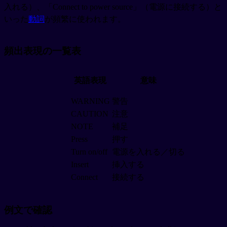
入れる）、「Connect to power source」（電源に接続する）と
いった
動詞
が頻繁に使われます。
頻出表現の一覧表
英語表現
意味
WARNING
警告
CAUTION
注意
NOTE
補足
Press
押す
Turn on/off
電源を入れる／切る
Insert
挿入する
Connect
接続する
例文で確認