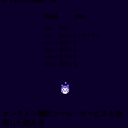
英単語
意味
press
押す
turn
回す／オンオフする
connect
接続する
insert
挿入する
remove
取り外す
adjust
調整する
~
~
オンライン翻訳ツール・サービスを活
用した読み方