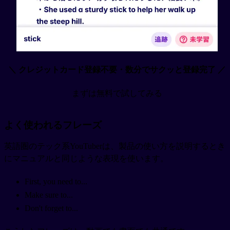
＼ クレジットカード登録不要・数分でサクッと登録完了 ／
まずは無料で試してみる
よく使われるフレーズ
英語圏のテック系YouTuberは、製品の使い方を説明するとき
にマニュアルと同じような表現を使います。
First, you need to...
Make sure to...
Don't forget to...