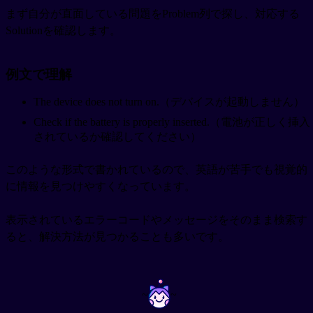
まず自分が直面している問題をProblem列で探し、対応する
Solutionを確認します。
例文で理解
The device does not turn on.（デバイスが起動しません）
Check if the battery is properly inserted.（電池が正しく挿入
されているか確認してください）
このような形式で書かれているので、英語が苦手でも視覚的
に情報を見つけやすくなっています。
表示されているエラーコードやメッセージをそのまま検索す
ると、解決方法が見つかることも多いです。
~
~