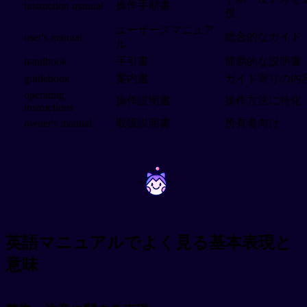
操作手順書
instruction manual
視
ユーザーズマニュア
総合的なガイド
user's manual
ル
handbook
手引書
簡易的な説明書
guidebook
案内書
ガイド寄りの内
operating
操作説明書
操作方法に特化
instructions
owner's manual
取扱説明書
所有者向け
~
~
英語マニュアルでよく見る基本表現と
意味