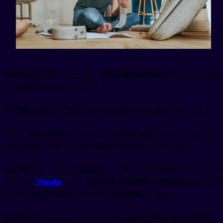
海外製品を購入したとき、英語の取扱説明書が入っていて困
った経験はありませんか？
専門用語が多くて読みづらいと感じる方も多いでしょう。
でも、実は英語マニュアルには独特の表現パターンがあり、
それを知っておくだけで格段に読みやすくなります。
本記事では、「使える言語力」を育てる語学学習プラットフ
ォーム「
Migaku
」が、英語の取扱説明書を効率的に読むコツ
とよく使われる表現について、徹底解説します。
基礎を学んだ後は、ネイティブの動画で実際の使われ方をチ