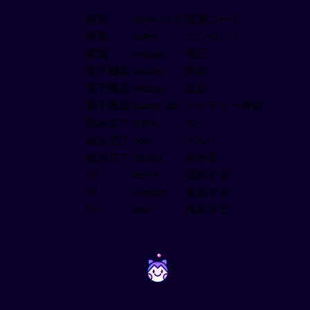
家電
power cord
電源コード
家電
outlet
コンセント
家電
voltage
電圧
電子機器
display
画面
電子機器
settings
設定
電子機器
battery life
バッテリー寿命
組み立て
screw
ネジ
組み立て
bolt
ボルト
組み立て
tighten
締める
UI
select
選択する
UI
confirm
確認する
UI
save
保存する
~
~