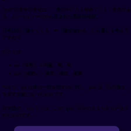
“guts”の意味の変化は、「腹の中に力を秘めている＝勇気があ
る」というイメージから生まれた英語の発想。
日本語の「腹をくくる」や「腹が据わる」にも通じる考え方
ですね💡
たとえば：
gut（単数）＝内臓、腸、腹
guts（複数）＝勇気、根性、度胸
つまり、gut は体の一部を指すのに対し、guts は「心の強さ」
を表す言葉になったわけです。
日本語の「ガッツ」は、この “guts” がそのままカタカナ化さ
れたものです。