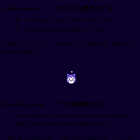
It takes guts to 〜（〜するには勇気がいる）
英：It takes guts to speak in front of a big crowd.
日：大勢の前で話すには勇気がいります。
大事なプレゼンなど、「緊張するけど挑戦する」場面でよく
使われる表現です。
~
~
Have the guts to 〜（〜する度胸がある）
She has the guts to quit her job and start her own business.
彼女は仕事を辞めて起業する度胸があります。
「勇気ある行動を取る」「思い切って挑戦する」といったニ