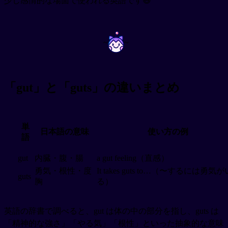
少し感情的な場面で使われる英語です😅
~
~
「gut」と「guts」の違いまとめ
単
日本語の意味
使い方の例
語
gut
内臓・腹・腸
a gut feeling（直感）
勇気・根性・度
It takes guts to…（〜するには勇気が
guts
胸
る）
英語の辞書で調べると、gut は体の中の部分を指し、guts は
「精神的な強さ」「やる気」「根性」といった抽象的な意味