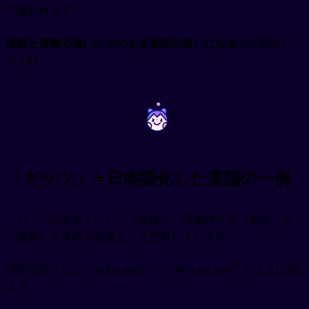
で使われます。
単数と複数の違いがそのまま意味の違いになる
のが面白いで
すよね。
~
~
「ガッツ」＝日本語化した英語の一例
「ガッツがある！」という表現は、日本語でも「勇気」や
「度胸」を褒める言葉として定着しています。
英語で言うなら “He has guts!” や “She’s got guts!” のように言い
ます。