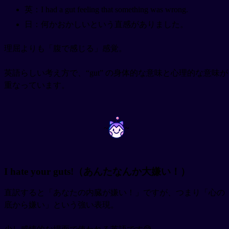
英：I had a gut feeling that something was wrong.
日：何かおかしいという直感がありました。
理屈よりも「腹で感じる」感覚。
英語らしい考え方で、“gut” の身体的な意味と心理的な意味が
重なっています。
~
~
I hate your guts!（あんたなんか大嫌い！）
直訳すると「あなたの内臓が嫌い！」ですが、つまり「心の
底から嫌い」という強い表現。