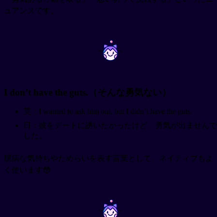
ュアンスです。
~
~
I don’t have the guts.（そんな勇気ない）
英：I wanted to ask him out, but I didn’t have the guts.
日：彼をデートに誘いたかったけど、勇気が出ませんで
した。
臆病な気持ちやためらいを表す言葉として、ネイティブもよ
く使います😳
~
~