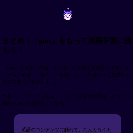
~
~
まとめ｜「guts」をもって英語学習に挑
もう！
「guts」は本来「内臓」や「腹」を意味する英語ですが、そ
こから「勇気」「根性」「度胸」といった前向きな気持ちを
表す言葉へと変化しました。
つまり、「ガッツがある！」という日本語表現は、まさに英
語の “guts” の精神なんです💪
英語のコンテンツに触れて、なんとなくわ