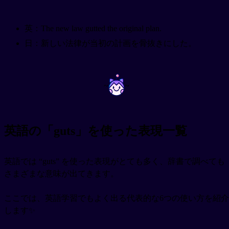
英：The new law gutted the original plan.
日：新しい法律が当初の計画を骨抜きにした。
~
~
英語の「guts」を使った表現一覧
英語では “guts” を使った表現がとても多く、辞書で調べても
さまざまな意味が出てきます。
ここでは、英語学習でもよく出る代表的な6つの使い方を紹介
します✨