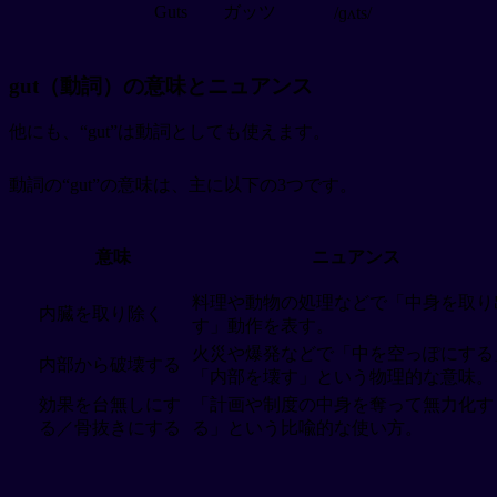
Guts
ガッツ
/ɡʌts/
gut（動詞）の意味とニュアンス
他にも、“gut”は動詞としても使えます。
動詞の“gut”の意味は、主に以下の3つです。
意味
ニュアンス
料理や動物の処理などで「中身を取り
内臓を取り除く
す」動作を表す。
火災や爆発などで「中を空っぽにする
内部から破壊する
「内部を壊す」という物理的な意味。
効果を台無しにす
「計画や制度の中身を奪って無力化す
る／骨抜きにする
る」という比喩的な使い方。