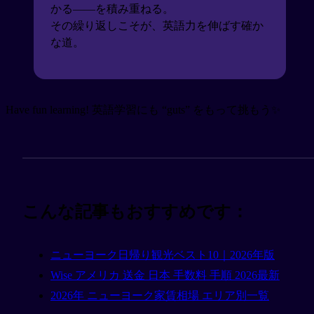
かる——を積み重ねる。
その繰り返しこそが、英語力を伸ばす確か
な道。
Have fun learning! 英語学習にも “guts” をもって挑もう✨
こんな記事もおすすめです：
ニューヨーク日帰り観光ベスト10｜2026年版
Wise アメリカ 送金 日本 手数料 手順 2026最新
2026年 ニューヨーク家賃相場 エリア別一覧