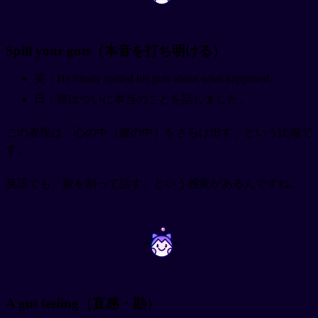
Spill your guts（本音を打ち明ける）
英：He finally spilled his guts about what happened.
日：彼はついに本当のことを話しました。
この表現は「心の中（腹の中）をさらけ出す」という比喩で
す。
英語でも「腹を割って話す」という感覚があるんですね。
~
~
A gut feeling（直感・勘）