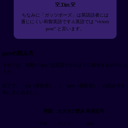
💡 Tips 💡
ちなみに「ガッツポーズ」は英語話者には
通じにくい和製英語です⚠️英語では “victory
pose” と言います。
gutsの読み方
それでは、実際に“guts”は英語でどのように発音するのでしょ
うか。
以下で、「gut（単数形）」と「guts（複数形）」の読み方を
表にまとめました。
英語
カタカナ読み
発音記号
Gut
ガット
/ɡʌt/