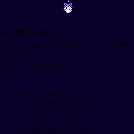
~
~
gut（動詞）の使い方
それでは“gut”を動詞として使う場合、一体どのように表現す
ればよいのでしょうか。
以下に、例文をまとめました。
例文：
英：The fish was gutted and cleaned.
日：その魚は内臓を取り除いてきれいにされた。
英：The building was gutted by fire.
日：その建物は火事で内部が焼け落ちた。