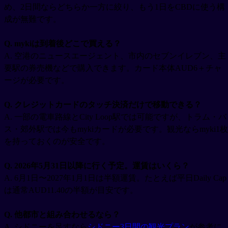
め、2日間ならどちらか一方に絞り、もう1日をCBDに使う構
成が無難です。
Q. mykiは到着後どこで買える？
A. 空港のニュースエージェント、市内のセブンイレブン、主
要駅の券売機などで購入できます。カード本体AUD6＋チャ
ージが必要です。
Q. クレジットカードのタッチ決済だけで移動できる？
A. 一部の電車路線とCity Loop駅では可能ですが、トラム・バ
ス・郊外駅では今もmykiカードが必要です。観光ならmyki1枚
を持っておくのが安全です。
Q. 2026年5月31日以降に行く予定。運賃はいくら？
A. 6月1日〜2027年1月1日は半額運賃。たとえば平日Daily Cap
は通常AUD11.40の半額が目安です。
Q. 他都市と組み合わせるなら？
A. シドニーを足すなら
シドニー3日間の観光プラン
が参考に