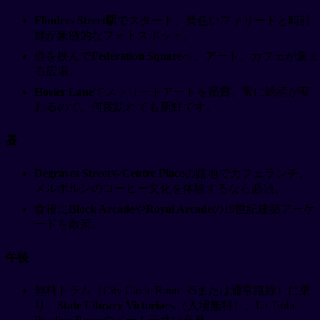
Flinders Street駅
でスタート。黄色いファサードと時計
群が象徴的なフォトスポット。
道を挟んで
Federation Square
へ。アート、カフェが集ま
る広場。
Hosier Lane
でストリートアートを鑑賞。常に絵柄が変
わるので、何度訪れても新鮮です。
昼
Degraves Street
や
Centre Place
の路地でカフェランチ。
メルボルンのコーヒー文化を体験するなら必須。
食後に
Block Arcade
や
Royal Arcade
の19世紀建築アーケ
ードを散策。
午後
無料トラム（City Circle Route 35または通常路線）に乗
り、
State Library Victoria
へ（入場無料）。La Trobe