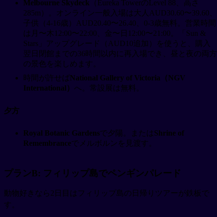
Melbourne Skydeck
（Eureka TowerのLevel 88、高さ
285m）。オンライン一般入場は大人AUD30.60〜39.60、
子供（4-16歳）AUD20.40〜26.40、0-3歳無料。営業時間
は月〜木12:00〜22:00、金〜日12:00〜21:00。「Sun &
Stars」アップグレード（AUD10追加）を使うと、購入
翌日閉館までの36時間以内に再入場でき、昼と夜の両方
の景色を楽しめます。
時間が許せば
National Gallery of Victoria（NGV
International）
へ。常設展は無料。
夕方
Royal Botanic Gardens
で夕陽。または
Shrine of
Remembrance
でメルボルンを見渡す。
プランB: フィリップ島でペンギンパレード
動物好きなら2日目はフィリップ島の日帰りツアーが鉄板で
す。