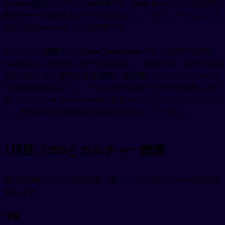
Seymour線およびCity Loop各駅で、Apple Payやタッチ決済の
銀行カードも使えるようになりました。ただしトラムとバス
は引き続きmykiカードが必要です。
もうひとつ重要なのが
Free Tram Zone
です。CBD中心部の
Swanston St（Flinders St〜Victoria St）、Collins St、Little Collins
Stなどはトラム乗車が完全無料。観光客にとってはこのエリ
ア内を歩き回るより、トラムを乗り継いだ方が圧倒的に楽で
す。ただしFree Tram Zone外に出るのにタッチオンしていない
と、罰金AUD243が科される点に注意してください。
1日目: CBDとカルチャー散策
初日は無料トラムを最大限に使い、メルボルンの中心部を体
感します。
午前