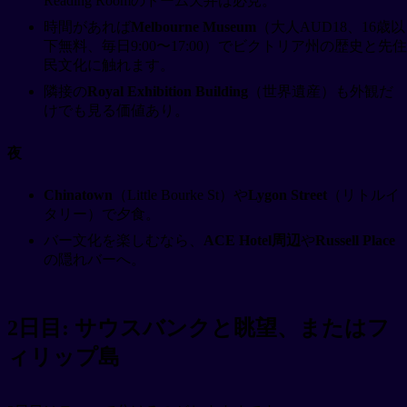
Reading Roomのドーム天井は必見。
時間があれば
Melbourne Museum
（大人AUD18、16歳以
下無料、毎日9:00〜17:00）でビクトリア州の歴史と先住
民文化に触れます。
隣接の
Royal Exhibition Building
（世界遺産）も外観だ
けでも見る価値あり。
夜
Chinatown
（Little Bourke St）や
Lygon Street
（リトルイ
タリー）で夕食。
バー文化を楽しむなら、
ACE Hotel周辺
や
Russell Place
の隠れバーへ。
2日目: サウスバンクと眺望、またはフ
ィリップ島