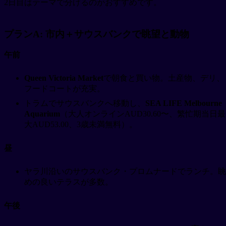
2日目はテーマで分けるのがおすすめです。
プランA: 市内＋サウスバンクで眺望と動物
午前
Queen Victoria Market
で朝食と買い物。土産物、デリ、
フードコートが充実。
トラムでサウスバンクへ移動し、
SEA LIFE Melbourne
Aquarium
（大人オンラインAUD30.60〜、繁忙期当日最
大AUD53.00、3歳未満無料）。
昼
ヤラ川沿いのサウスバンク・プロムナードでランチ。眺
めの良いテラスが多数。
午後