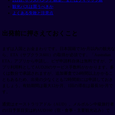
2日目: サウスバンクと眺望、またはフィリップ島
観光パスは買うべきか
よくある失敗と注意点
出発前に押さえておくこと
まずは入国とお金まわりです。日本国籍で3か月以内の観光な
ら、ETA（サブクラス601）の取得が必須です。「Australian
ETA」アプリから申請し、ビザ申請料自体は無料ですが、ア
プリ利用料としてAUD20のサービス手数料がかかります。多
くは数分で承認されますが、追加審査で24時間以上かかるこ
ともあるため、出発の少なくとも72時間前には申請しておき
ましょう。有効期間は最大12か月、1回の滞在は最長3か月で
す。
通貨はオーストラリアドル（AUD）。メルボルン中級旅行者
の1日予算目安は約AUD160（宿・食事・主要観光込み）で