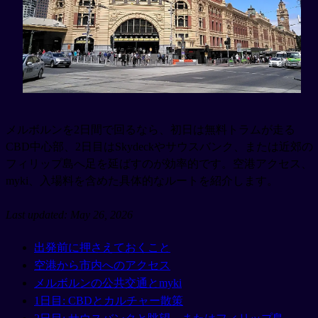
メルボルンを2日間で回るなら、初日は無料トラムが走る
CBD中心部、2日目はSkydeckやサウスバンク、または近郊の
フィリップ島へ足を延ばすのが効率的です。空港アクセス、
myki、入場料を含めた具体的なルートを紹介します。
Last updated: May 26, 2026
出発前に押さえておくこと
空港から市内へのアクセス
メルボルンの公共交通とmyki
1日目: CBDとカルチャー散策