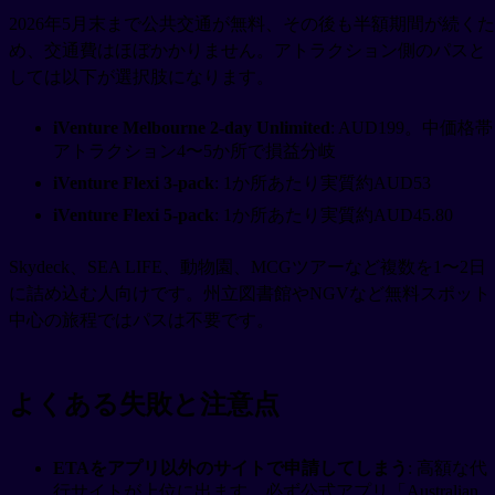
2026年5月末まで公共交通が無料、その後も半額期間が続くた
め、交通費はほぼかかりません。アトラクション側のパスと
しては以下が選択肢になります。
iVenture Melbourne 2-day Unlimited
: AUD199。中価格帯
アトラクション4〜5か所で損益分岐
iVenture Flexi 3-pack
: 1か所あたり実質約AUD53
iVenture Flexi 5-pack
: 1か所あたり実質約AUD45.80
Skydeck、SEA LIFE、動物園、MCGツアーなど複数を1〜2日
に詰め込む人向けです。州立図書館やNGVなど無料スポット
中心の旅程ではパスは不要です。
よくある失敗と注意点
ETAをアプリ以外のサイトで申請してしまう
: 高額な代
行サイトが上位に出ます。必ず公式アプリ「Australian