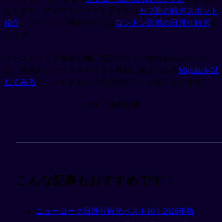
なります。アジアでビーチを足すなら
セブ島の観光スポット
紹介
、ヨーロッパ滞在中の方は
ロンドン近郊の日帰り観光
も
どうぞ。
オーストラリア滞在を機に英語にもう一歩踏み込みたい方
は、現地のニュースやドラマを教材に変えられる
Migakuを試
してみる
と、メルボルンでの会話がぐっと楽になります。
今すぐ無料体験
こんな記事もおすすめです：
ニューヨーク日帰り観光ベスト10｜2026年版