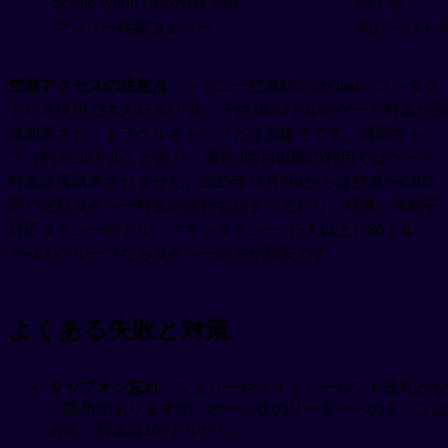
Scenic World Discovery Pass
55ドル
マンリー往復フェリー
約17～21ド
空港アクセスの注意点
：シドニー空港駅にはOpal／コンタク
トレス使用で大人17.92ドル、子供16.03ドルのゲート料金が別
途加算され、トラベルキャップとは別建てです。週間キャッ
プ（約36.36ドル）があり、週内3回目以降の利用ではゲート
料金は再請求されません。2025年11月3日からは空港〜CBD
間で定額タクシー料金の試行も始まっており、標準／車椅子
対応タクシー60ドル、マキシタクシー（5人以上）80ドル。
3〜4人グループならタクシーの方が割安です。
よくある失敗と対策
タップオン忘れ
：フェリーやライトレールでも改札がな
い箇所がありますが、ポール状のリーダーへのタップは
必須。罰金は200ドルから。