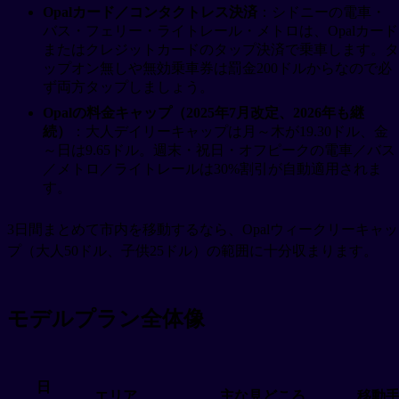
Opalカード／コンタクトレス決済
：シドニーの電車・
バス・フェリー・ライトレール・メトロは、Opalカード
またはクレジットカードのタップ決済で乗車します。タ
ップオン無しや無効乗車券は罰金200ドルからなので必
ず両方タップしましょう。
Opalの料金キャップ（2025年7月改定、2026年も継
続）
：大人デイリーキャップは月～木が19.30ドル、金
～日は9.65ドル。週末・祝日・オフピークの電車／バス
／メトロ／ライトレールは30%割引が自動適用されま
す。
3日間まとめて市内を移動するなら、Opalウィークリーキャッ
プ（大人50ドル、子供25ドル）の範囲に十分収まります。
モデルプラン全体像
日
エリア
主な見どころ
移動