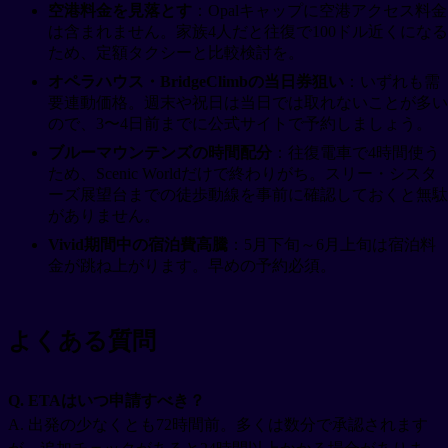
空港料金を見落とす
：Opalキャップに空港アクセス料金
は含まれません。家族4人だと往復で100ドル近くになる
ため、定額タクシーと比較検討を。
オペラハウス・BridgeClimbの当日券狙い
：いずれも需
要連動価格。週末や祝日は当日では取れないことが多い
ので、3〜4日前までに公式サイトで予約しましょう。
ブルーマウンテンズの時間配分
：往復電車で4時間使う
ため、Scenic Worldだけで終わりがち。スリー・シスタ
ーズ展望台までの徒歩動線を事前に確認しておくと無駄
がありません。
Vivid期間中の宿泊費高騰
：5月下旬～6月上旬は宿泊料
金が跳ね上がります。早めの予約必須。
よくある質問
Q. ETAはいつ申請すべき？
A. 出発の少なくとも72時間前。多くは数分で承認されます