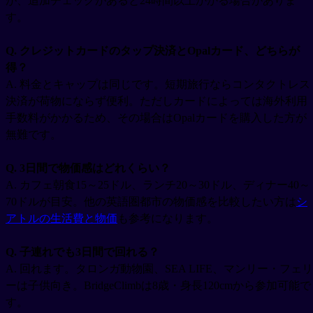
が、追加チェックがあると24時間以上かかる場合がありま
す。
Q. クレジットカードのタップ決済とOpalカード、どちらが
得？
A. 料金とキャップは同じです。短期旅行ならコンタクトレス
決済が荷物にならず便利。ただしカードによっては海外利用
手数料がかかるため、その場合はOpalカードを購入した方が
無難です。
Q. 3日間で物価感はどれくらい？
A. カフェ朝食15～25ドル、ランチ20～30ドル、ディナー40～
70ドルが目安。他の英語圏都市の物価感を比較したい方は
シ
アトルの生活費と物価
も参考になります。
Q. 子連れでも3日間で回れる？
A. 回れます。タロンガ動物園、SEA LIFE、マンリー・フェリ
ーは子供向き。BridgeClimbは8歳・身長120cmから参加可能で
す。