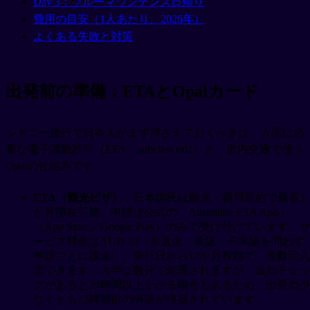
Day 3：ブルーマウンテンズ日帰り
費用の目安（1人あたり、2026年）
よくある失敗と対策
出発前の準備：ETAとOpalカード
シドニー旅行で日本人がまず押さえておくべきは、入国に必
要な電子渡航許可（ETA、subclass 601）と、市内交通で使う
Opalの仕組みです。
ETA（観光ビザ）
：日本国民は観光・商用目的で最長3
か月滞在可能。申請は公式の「Australian ETA App」
（App Store／Google Play）のみで受け付けています。サ
ービス料金はAUD 20（非返金、承認・不承認を問わず
申請ごとに課金）。発行日から12か月有効で、複数回入
国できます。大半は数分で処理されますが、追加チェッ
クがあると24時間以上かかる場合もあるため、出発の少
なくとも72時間前の申請が推奨されています。