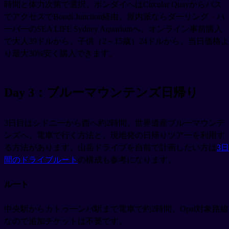
時間と体力次第で選択。ボンダイへはCircular Quayからバス
でアクセスでBondi Junction経由。屋内派ならダーリング・ハ
ーバーのSEA LIFE Sydney Aquariumへ。オンライン事前購入
で大人39ドルから、子供（2～15歳）24ドルから、当日価格よ
り最大30%安く購入できます。
Day 3：ブルーマウンテンズ日帰り
3日目はシドニーから西へ約2時間、世界遺産ブルーマウンテ
ンズへ。電車で行く方法と、現地発の日帰りツアーを利用す
る方法があります。山岳ドライブを自前で計画したい方は
3日
間のドライブルート
の構成も参考になります。
ルート
中央駅からカトゥーンバ駅まで電車で約2時間。Opal対象路線
なので追加チケットは不要です。