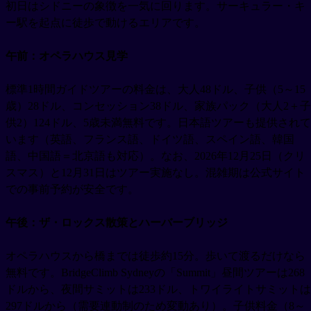
初日はシドニーの象徴を一気に回ります。サーキュラー・キ
ー駅を起点に徒歩で動けるエリアです。
午前：オペラハウス見学
標準1時間ガイドツアーの料金は、大人48ドル、子供（5～15
歳）28ドル、コンセッション38ドル、家族パック（大人2＋子
供2）124ドル、5歳未満無料です。日本語ツアーも提供されて
います（英語、フランス語、ドイツ語、スペイン語、韓国
語、中国語＝北京語も対応）。なお、2026年12月25日（クリ
スマス）と12月31日はツアー実施なし。混雑期は公式サイト
での事前予約が安全です。
午後：ザ・ロックス散策とハーバーブリッジ
オペラハウスから橋までは徒歩約15分。歩いて渡るだけなら
無料です。BridgeClimb Sydneyの「Summit」昼間ツアーは268
ドルから、夜間サミットは233ドル、トワイライトサミットは
297ドルから（需要連動制のため変動あり）。子供料金（8～