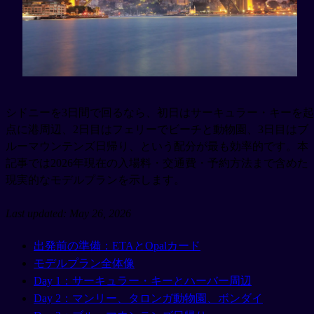
シドニーを3日間で回るなら、初日はサーキュラー・キーを起
点に港周辺、2日目はフェリーでビーチと動物園、3日目はブ
ルーマウンテンズ日帰り、という配分が最も効率的です。本
記事では2026年現在の入場料・交通費・予約方法まで含めた
現実的なモデルプランを示します。
Last updated: May 26, 2026
出発前の準備：ETAとOpalカード
モデルプラン全体像
Day 1：サーキュラー・キーとハーバー周辺
Day 2：マンリー、タロンガ動物園、ボンダイ