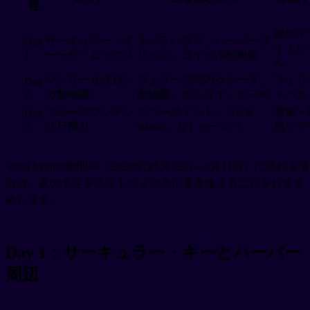
程
徒歩＋
サーキュラー・キ
オペラハウス、ハーバーブ
Day
イトレ
1
ー〜ザ・ロックス
リッジ、ロイヤル植物園
ル
マンリー＆タロン
フェリーで湾内クルーズ、
フェリ
Day
2
ガ動物園
動物園、ボンダイ・ビーチ
＋バス
ブルーマウンテン
エコーポイント、Scenic
電車＋
Day
3
ズ日帰り
World、カトゥーンバ
地ツア
Vivid Sydney期間中（2026年は5月22日～6月13日）に訪れる場
合は、夜の予定をライトウォークに置き換えることをおすす
めします。
Day 1：サーキュラー・キーとハーバー
周辺