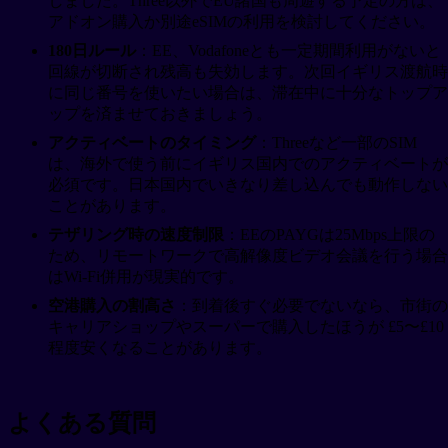
しました。Three以外でEU諸国も周遊する予定の方は、
アドオン購入か別途eSIMの利用を検討してください。
180日ルール
：EE、Vodafoneとも一定期間利用がないと
回線が切断され残高も失効します。次回イギリス渡航時
に同じ番号を使いたい場合は、滞在中に十分なトップア
ップを済ませておきましょう。
アクティベートのタイミング
：Threeなど一部のSIM
は、海外で使う前にイギリス国内でのアクティベートが
必須です。日本国内でいきなり差し込んでも動作しない
ことがあります。
テザリング時の速度制限
：EEのPAYGは25Mbps上限の
ため、リモートワークで高解像度ビデオ会議を行う場合
はWi-Fi併用が現実的です。
空港購入の割高さ
：到着後すぐ必要でないなら、市街の
キャリアショップやスーパーで購入したほうが £5〜£10
程度安くなることがあります。
よくある質問