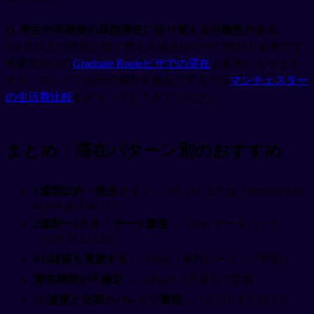
Q. 学生や卒業後の長期滞在に切り替える可能性がある。
6カ月以上の滞在に切り替える場合はビザの検討も必要です。
卒業生向けの
Graduate Routeビザでの滞在
も参考になります。
また、ロンドン以外の都市を拠点にする方は
マンチェスター
の生活費比較
もチェックしてみてください。
まとめ：滞在パターン別のおすすめ
1週間以内・観光メイン
→ EE £10 または Vodafone Pay
as you go Plus £10
2週間〜1カ月・データ重視
→ Three データパック
（120GB £13.50）
EU諸国も周遊する
→ Three（無料ローミング対応）
滞在期間が不確定
→ Giffgaff（月単位で柔軟）
5G速度と全国カバレッジ重視
→ EE £15 または £35