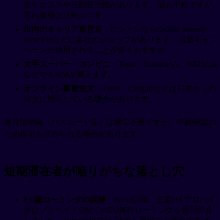
売キオスクや自動販売機があります。最も手軽ですが、
市内価格より割高です。
市内のキャリア直営店
：ロンドンならOxford Streetや
Westfieldなどに各社のショップがあります。最新キャン
ペーンが適用されることが多くおすすめ。
大手スーパー・コンビニ
：Tesco、Sainsbury's、WHSmith
などでもSIMが買えます。
オンライン事前注文
：Three、Giffgaffなどは日本からの
注文に対応している場合があります。
身分証明書（パスポート等）は通常不要ですが、年齢確認の
ため提示を求められる場合があります。
短期滞在者が陥りがちな落とし穴
EU圏ローミングの誤解
：Brexit以降、主要UKプロバイ
ダはプリペイドSIMでのEU無料ローミングを原則停止