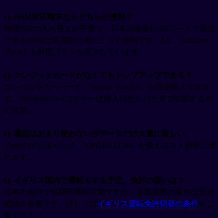
Q. eSIM対応端末ならどちらが便利？
物理SIMの入れ替えが不要で、日本出発前にQRコードで設定
できるeSIMは短期旅行者にとって便利です。EE、Vodafone、
Threeとも対応プランを拡大しています。
Q. クレジットカードがなくてもトップアップできる？
コンビニやスーパーで「Top-up Voucher」を現金購入できま
す。Vodafoneのバウチャーは購入日から12カ月で失効する点
に注意。
Q. 通話はあまり使わないがデータだけ大量に欲しい。
Threeのデータパック（120GB £13.50）が最もコスト効率に優
れます。
Q. イギリス国内で運転もする予定。免許の扱いは？
日本の免許で短期間運転可能ですが、長期切替の条件は別途
確認が必要です。詳しくは
イギリス運転免許切替の条件
をご
覧ください。