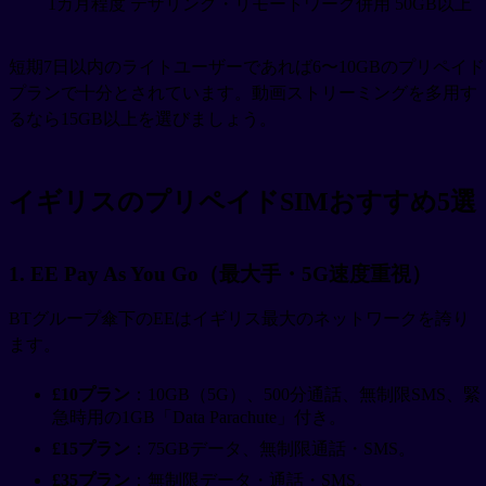
1カ月程度
テザリング・リモートワーク併用
50GB以上
短期7日以内のライトユーザーであれば6〜10GBのプリペイド
プランで十分とされています。動画ストリーミングを多用す
るなら15GB以上を選びましょう。
イギリスのプリペイドSIMおすすめ5選
1. EE Pay As You Go（最大手・5G速度重視）
BTグループ傘下のEEはイギリス最大のネットワークを誇り
ます。
£10プラン
：10GB（5G）、500分通話、無制限SMS、緊
急時用の1GB「Data Parachute」付き。
£15プラン
：75GBデータ、無制限通話・SMS。
£35プラン
：無制限データ・通話・SMS。