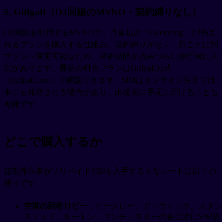
5. Giffgaff（O2回線のMVNO・契約縛りなし）
O2回線を利用するMVNOで、月単位の「Goodybag」と呼ば
れるプランを購入する仕組み。契約縛りがなく、月ごとに別
プランへ変更可能なため、滞在期間が読みづらい旅行者に人
気があります。最新の料金プランはGiffgaff公式
（giffgaff.com）で確認できます。SIMはオンライン注文で日
本にも発送される場合があり、出発前に手元に届けることも
可能です。
どこで購入するか
短期滞在者がプリペイドSIMを入手する主なルートは以下の
通りです。
空港の到着ロビー
：ヒースロー、ガトウィック、スタン
ステッド、ルートン、マンチェスターの各空港にSIM販