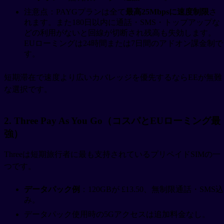
注意点：PAYGプランは全て
最高25Mbpsに速度制限
さ
れます。また180日以内に通話・SMS・トップアップな
どの利用がないと回線が切断され残高も失効します。
EUローミングは24時間または7日間のアドオン課金制で
す。
短期滞在で速度より広いカバレッジを優先するならEEが無難
な選択です。
2. Three Pay As You Go（コスパとEUローミング最
強）
Threeは短期旅行者に最も支持されているプリペイドSIMの一
つです。
データパック例
：120GBが £13.50、無制限通話・SMS込
み。
データパック使用時の5Gアクセスは追加料金なし。