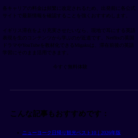
各キャリアの料金は頻繁に改定されるため、出発前に各公式
サイトで最新情報を確認することを強くおすすめします。
イギリス滞在をより充実させたいなら、現地で耳にする英語
表現を生のコンテンツから学ぶのが近道です。Netflixの英国
ドラマやYouTubeを教材化できるMigakuは、滞在前後の英語
学習にそのまま活用できます。
今すぐ無料体験
こんな記事もおすすめです：
ニューヨーク日帰り観光ベスト10｜2026年版