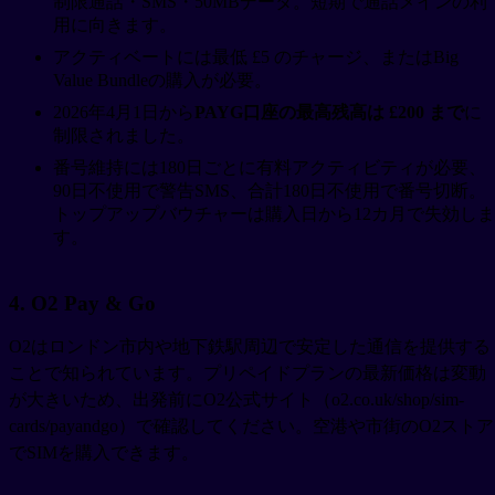
制限通話・SMS・50MBデータ。短期で通話メインの利
用に向きます。
アクティベートには最低 £5 のチャージ、またはBig
Value Bundleの購入が必要。
2026年4月1日から
PAYG口座の最高残高は £200 まで
に
制限されました。
番号維持には180日ごとに有料アクティビティが必要、
90日不使用で警告SMS、合計180日不使用で番号切断。
トップアップバウチャーは購入日から12カ月で失効しま
す。
4. O2 Pay & Go
O2はロンドン市内や地下鉄駅周辺で安定した通信を提供する
ことで知られています。プリペイドプランの最新価格は変動
が大きいため、出発前にO2公式サイト（o2.co.uk/shop/sim-
cards/payandgo）で確認してください。空港や市街のO2ストア
でSIMを購入できます。