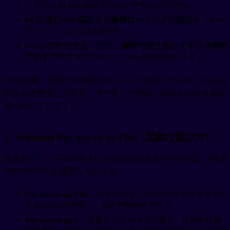
イギリス本土の屋外人口カバー率は4Gで99%。
EUを含む70カ国以上で無料ローミング
が継続中（デー
タパックにより最大30GB）。
SIMは無料で発送。ただし
海外で使う前にイギリス国内
で必ずアクティベート
しておく必要があります。
Brexit以降、他社がEU無料ローミングを停止する中、Threeは
引き続き提供しており、ヨーロッパ周遊と組み合わせる旅行
者に向いています。
3. Vodafone Pay as you go Plus（柔軟な選び方）
世界的ブランドで日本人にも馴染みのあるVodafoneは、2種類
のPAYG方式を提供しています。
Pay as you go Plus
：£10で8GB（2026年6月30日まで初3
カ月は15GB増量）、£40で無制限データ。
Pay as you go 1
：使用した日のみ £2 課金、当日中は無