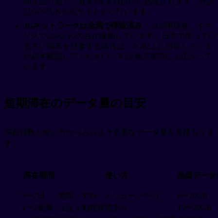
回入国可能で、通常3営業日以内に処理されます。申請
はGOV.UK公式サイトから行います。
3Gネットワークは全国で停波済み
：2026年現在、イギ
リスでは4G/5Gのみが稼働しています。日本で使ってい
る古い端末を持参する場合は、4G以上に対応している
か必ず確認してください。5Gは地方都市にも広がって
います。
短期滞在のデータ量の目安
滞在日数と使い方からおおよそ必要なデータ量を見積もりま
す。
滞在期間
使い方
推奨データ
3〜7日
地図・SNS・メッセージ中心
6〜10GB
1〜2週間
上記＋動画視聴あり
15〜30GB