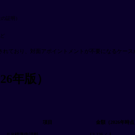
）
位の証明）
ど
拡大されており、対面アポイントメントが不要になるケー
26年版）
項目
金額（2026年時
ILR標準申請料
£3,226／人