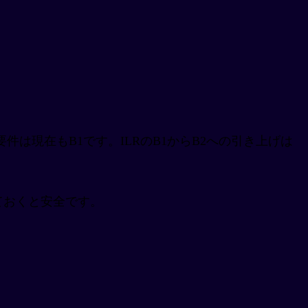
点の要件は現在もB1です。ILRのB1からB2への引き上げは
ておくと安全です。