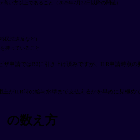
のいずれか高い方以上であること（2025年7月22日以降の閾値）
移民法違反など）
を持っていること
r等の新規ビザ申請ではB2に引き上げ済みですが、ILR申請時
用主がILR時の給与水準まで支払えるかを早めに見極め
ル）の数え方