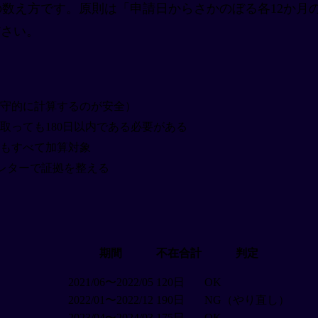
の数え方です。原則は「申請日からさかのぼる各12か月
ださい。
守的に計算するのが安全）
取っても180日以内である必要がある
もすべて加算対象
レターで証拠を整える
期間
不在合計
判定
2021/06〜2022/05
120日
OK
2022/01〜2022/12
190日
NG（やり直し）
2023/04〜2024/03
175日
OK