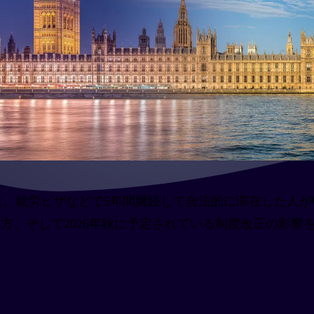
emain／永住権）は、就労ビザなどで5年間継続して合法的に
そして2026年秋に予定されている制度改正の影響を、Ski