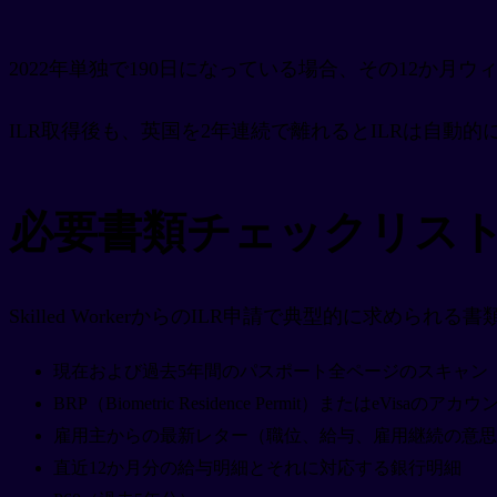
2022年単独で190日になっている場合、その12か
ILR取得後も、英国を2年連続で離れるとILRは自動的に失効します（
必要書類チェックリス
Skilled WorkerからのILR申請で典型的に求められる
現在および過去5年間のパスポート全ページのスキャン
BRP（Biometric Residence Permit）またはeVisaのア
雇用主からの最新レター（職位、給与、雇用継続の意思
直近12か月分の給与明細とそれに対応する銀行明細