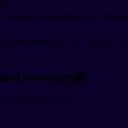
途規定
「ILR対象ルートで合計5年継続」していて、要件を満
ana MahmoodはILRの標準資格期間を5年から10年へ倍増
led Workerの例）
時点で次のすべてを満たす必要があります。
と