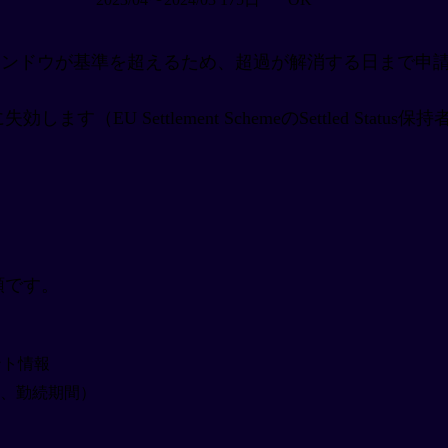
月ウィンドウが基準を超えるため、超過が解消する日まで
EU Settlement SchemeのSettled Status
ト
書類です。
カウント情報
、勤続期間）