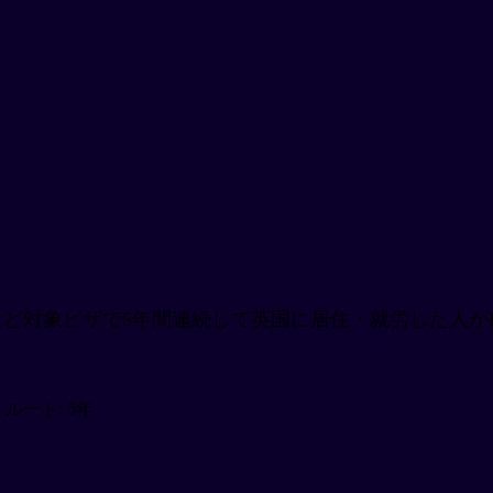
旧Tier 2）など対象ビザで5年間連続して英国に居住・就労
ly）ルート: 5年