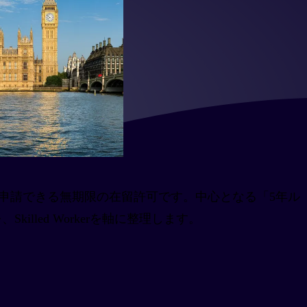
滞在した人が申請できる無期限の在留許可です。中心となる「5年ル
lled Workerを軸に整理します。