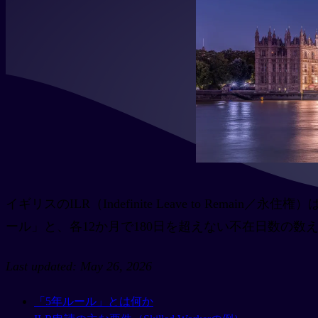
イギリスのILR（Indefinite Leave to R
ール」と、各12か月で180日を超えない不在日数の数え方、
Last updated: May 26, 2026
「5年ルール」とは何か