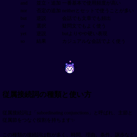
and
並立・追加
一番基本で使用頻度が高い
nor
否定の追加
neitherとセットで使うことが多い
but
逆説
会話でも文章でも頻出
or
選択
疑問文でもよく使う
yet
逆説
butよりやや硬い表現
so
結果
カジュアルな会話でよく使う
~
~
従属接続詞の種類と使い方
従属接続詞は「subordinating conjunctions」と呼ばれ、主節と
従属節をつなぐ役割を持ちます✨
この種類の接続詞は数が多く、時間、理由、条件、譲歩など