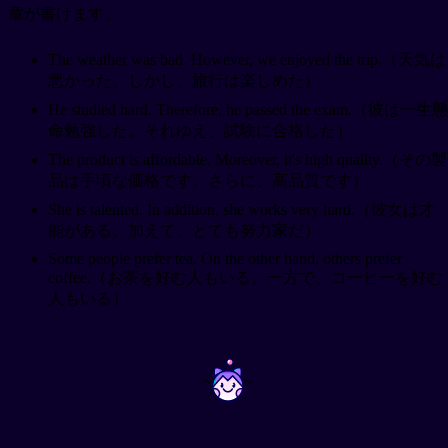
章が書けます。
The weather was bad. However, we enjoyed the trip.（天気は
悪かった。しかし、旅行は楽しめた）
He studied hard. Therefore, he passed the exam.（彼は一生懸
命勉強した。それゆえ、試験に合格した）
The product is affordable. Moreover, it's high quality.（その製
品は手頃な価格です。さらに、高品質です）
She is talented. In addition, she works very hard.（彼女は才
能がある。加えて、とても努力家だ）
Some people prefer tea. On the other hand, others prefer
coffee.（お茶を好む人もいる。一方で、コーヒーを好む
人もいる）
~
~