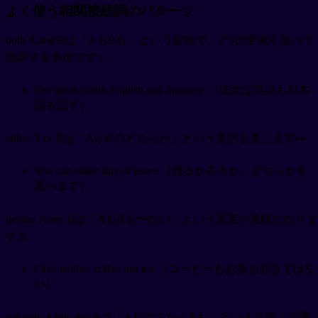
よく使う相関接続詞のパターン
both A and Bは「AもBも」という意味で、2つの要素を並べて
強調する表現です✨
She speaks both English and Japanese.（彼女は英語も日本
語も話す）
either A or Bは「AかBのどちらか」という選択を表します👀
You can either stay or leave.（残るか去るか、どちらかを
選べます）
neither A nor Bは「AもBも〜ない」という否定の意味になりま
す⚠️
I like neither coffee nor tea.（コーヒーもお茶も好きではな
い）
not only A but also Bは「AだけでなくBも」という追加・強調