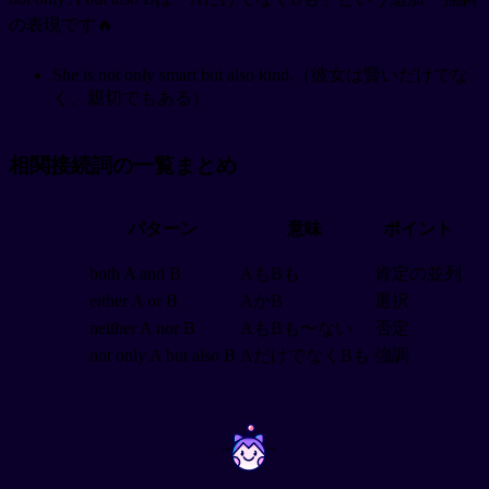
の表現です🔥
She is not only smart but also kind.（彼女は賢いだけでな
く、親切でもある）
相関接続詞の一覧まとめ
パターン
意味
ポイント
both A and B
AもBも
肯定の並列
either A or B
AかB
選択
neither A nor B
AもBも〜ない
否定
not only A but also B
AだけでなくBも
強調
~
~