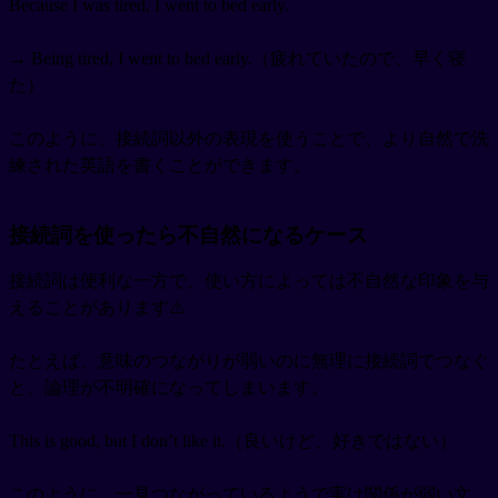
Because I was tired, I went to bed early.
→ Being tired, I went to bed early.（疲れていたので、早く寝
た）
このように、接続詞以外の表現を使うことで、より自然で洗
練された英語を書くことができます。
接続詞を使ったら不自然になるケース
接続詞は便利な一方で、使い方によっては不自然な印象を与
えることがあります⚠️
たとえば、意味のつながりが弱いのに無理に接続詞でつなぐ
と、論理が不明確になってしまいます。
This is good, but I don’t like it.（良いけど、好きではない）
このように、一見つながっているようで実は関係が弱い文