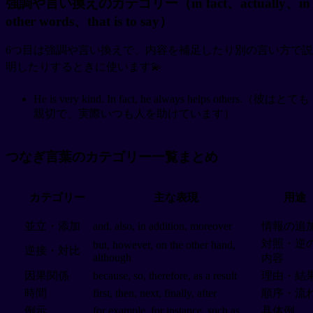
強調や言い換えのカテゴリー（in fact、actually、in
other words、that is to say）
6つ目は強調や言い換えで、内容を補足したり別の言い方で説
明したりするときに使います💫
He is very kind. In fact, he always helps others.（彼はとても
親切で、実際いつも人を助けています）
つなぎ言葉のカテゴリー一覧まとめ
カテゴリー
主な表現
用途
並立・添加
and, also, in addition, moreover
情報の追
対照・逆
but, however, on the other hand,
逆接・対比
although
内容
因果関係
because, so, therefore, as a result
理由・結
時間
first, then, next, finally, after
順序・流
例示
for example, for instance, such as
具体例