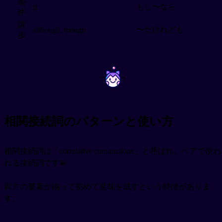
条
もし〜なら
if
件
譲
〜だけれども
although, though
歩
~
~
相関接続詞のパターンと使い方
相関接続詞は「correlative conjunctions」と呼ばれ、ペアで使わ
れる接続詞です💫
両方の要素が揃って初めて意味を成すという特徴がありま
す。