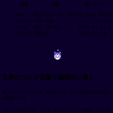
表現
役割
使いどころ
Well
間をつなぐ・考える時間
話し始め・返答前
you know
共感・確認
カジュアルな会話
I mean
補足・言い換え
説明を加えるとき
Anyway
話題転換
本題に戻るとき
~
~
文章のつなぎ言葉で論理的に書く
英語ライティングでは、段落や文をつなぐ接続副詞や転換語
が重要です🔥
これらを適切に使うことで、読み手にとって理解しやすい文