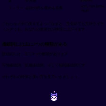
addition
葉
る表現
well, you know, 
フィラー
会話の間を埋める言葉
mean
これらを上手に使えるようになると、英会話でも英語ライテ
ィングでも、あなたの表現力が格段に上がります。
接続詞には主に3つの種類がある
接続詞には、主に3つの種類があります。
等位接続詞、従属接続詞、そして相関接続詞です。
それぞれの特徴と使い方を見ていきましょう。
~
~