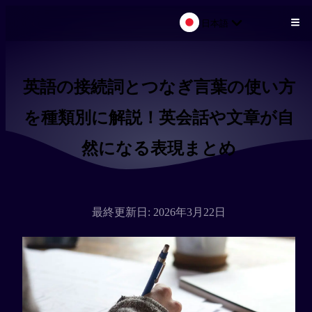
日本語
メインコンテンツにスキップ
英語の接続詞とつなぎ言葉の使い方
を種類別に解説！英会話や文章が自
然になる表現まとめ
最終更新日: 2026年3月22日