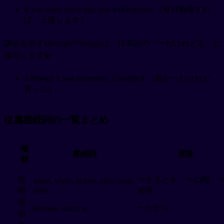
If you study every day, you will improve.（毎日勉強すれ
ば、上達します）
譲歩を表すalthoughやthoughは、日本語の「〜だけれども」に
相当します💫
Although it was expensive, I bought it.（高かったけれど、
買った）
従属接続詞の一覧まとめ
種
接続詞
意味
類
時
〜するとき、〜の間、
when, while, before, after, until,
since
間
前後
理
〜だから
because, since, as
由