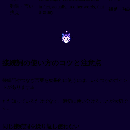
強調・言い
in fact, actually, in other words, that
補足・強
is to say
換え
~
~
接続詞の使い方のコツと注意点
接続詞やつなぎ言葉を効果的に使うには、いくつかのポイン
トがあります⚠️
ただ知っているだけでなく、適切に使い分けることが大切で
す。
同じ接続詞を繰り返し使わない