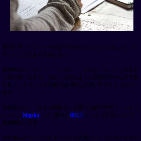
英語のライティングや会話で文章をスムーズにつなげたいと
思ったことはありませんか？
日本語では「そして」「しかし」「だから」といった言葉を
自然に使いますが、英語でも同じように接続詞やつなぎ言葉
を使うことで、より流暢で論理的な表現ができるようになり
ます。
本記事では、「使える言語力」を育てる語学学習プラットフ
ォーム「
Migaku
」が、英語の
接続詞
とつなぎ言葉について、
徹底解説します。
日常会話からビジネスまで使える表現をたくさん紹介するの