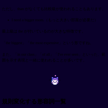
ただし、than がなくても比較級が使われることもあります。
I need a bigger room.（もっと大きい部屋が必要だ）
最上級は the が付いているのが大きな特徴です。
「the biggest」「the most expensive」という形ですね。
また、「in our class」「of all」「I've ever seen」といった、範
囲を示す表現と一緒に使われることが多いです。
~
~
規則変化する形容詞一覧