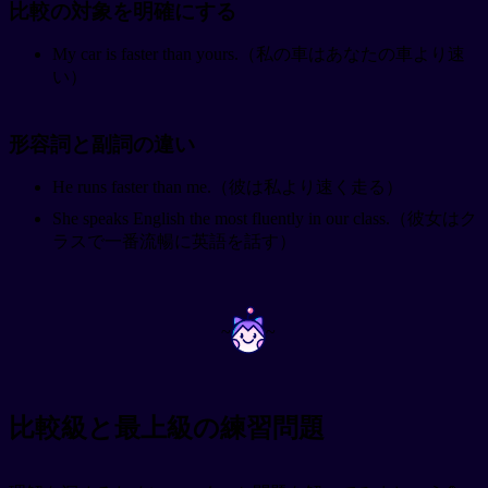
比較の対象を明確にする
My car is faster than yours.（私の車はあなたの車より速
い）
形容詞と副詞の違い
He runs faster than me.（彼は私より速く走る）
She speaks English the most fluently in our class.（彼女はク
ラスで一番流暢に英語を話す）
~
~
比較級と最上級の練習問題