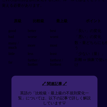
覚える必要があります。
原級
比較級
最上級
ポイント
good
better
best
「良い」の変化
bad
worse
worst
「悪い」の変化
数・量どちらにも
many /
more
most
much
う
little
less
least
「少ない（量）」
距離 or 抽象で使
farther /
farthest /
far
further
furthest
け
🔗 関連記事 🔗
英語の「比較級・最上級の不規則変化一
覧」については、以下の記事で詳しく解説
しています💡