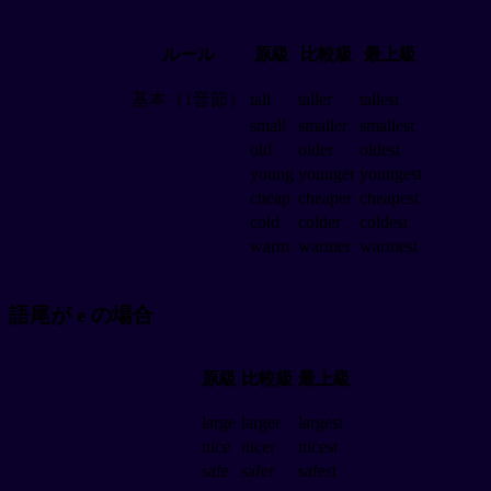
ルール
原級
比較級
最上級
基本（1音節）
tall
taller
tallest
small
smaller
smallest
old
older
oldest
young
younger
youngest
cheap
cheaper
cheapest
cold
colder
coldest
warm
warmer
warmest
語尾が e の場合
原級
比較級
最上級
large
larger
largest
nice
nicer
nicest
safe
safer
safest