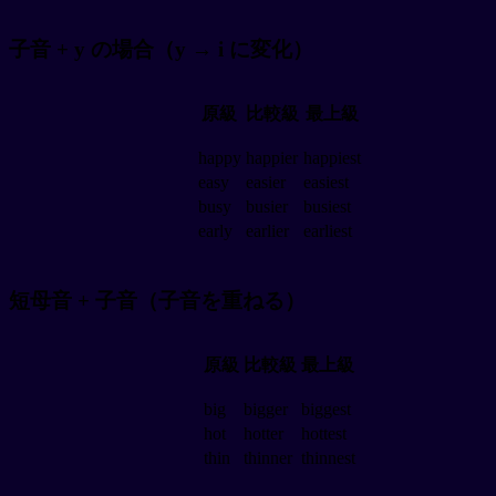
子音 + y の場合（y → i に変化）
原級
比較級
最上級
happy
happier
happiest
easy
easier
easiest
busy
busier
busiest
early
earlier
earliest
短母音 + 子音（子音を重ねる）
原級
比較級
最上級
big
bigger
biggest
hot
hotter
hottest
thin
thinner
thinnest