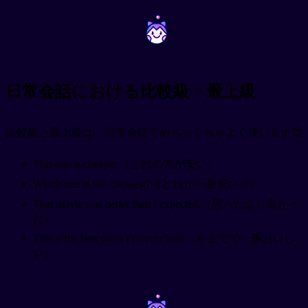
~
~
日常会話における比較級・最上級
比較級と最上級は、日常会話でめちゃくちゃよく使います😊
This one is cheaper.（これの方が安い）
Which one is the cheapest?（どれが一番安い？）
That movie was better than I expected.（思ったより良かっ
た）
This is the best pizza I've ever had!（今までで一番おいし
い）