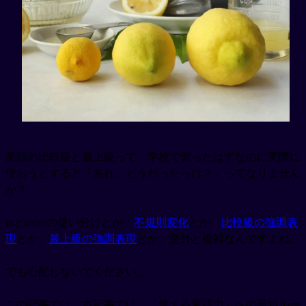
英語の比較級と最上級って、学校で習ったはずなのに実際に
使おうとすると「あれ、どうだったっけ？」ってなりません
か？
erとmoreの使い分けとか、
不規則変化
とか、
比較級の強調表
現
とか、
最上級の強調表現
とか、意外と複雑なんですよね。
でも心配しないでください。
この記事では、本記事では、「使える言語力」への最短ルー