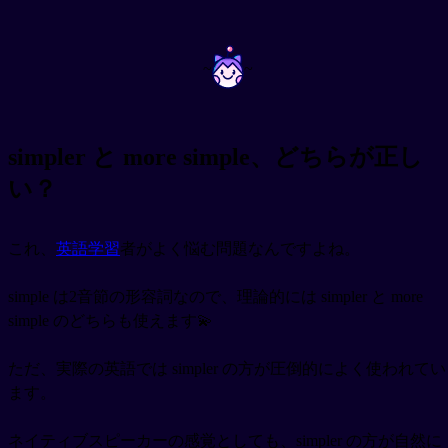
~
~
simpler と more simple、どちらが正し
い？
これ、
英語学習
者がよく悩む問題なんですよね。
simple は2音節の形容詞なので、理論的には simpler と more
simple のどちらも使えます💫
ただ、実際の英語では simpler の方が圧倒的によく使われてい
ます。
ネイティブスピーカーの感覚としても、simpler の方が自然に