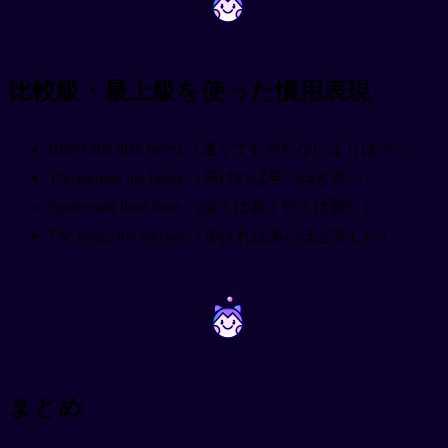
~
~
比較級・最上級を使った慣用表現
Better late than never.（遅くてもやらないよりはマシ）
The sooner, the better.（早ければ早いほど良い）
Easier said than done.（言うは易く行うは難し）
The more, the merrier.（多ければ多いほど楽しい）
~
~
まとめ