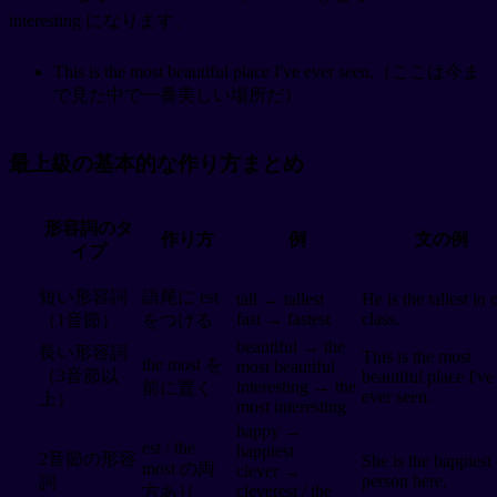
interesting になります。
This is the most beautiful place I've ever seen.（ここは今ま
で見た中で一番美しい場所だ）
最上級の基本的な作り方まとめ
形容詞のタ
作り方
例
文の例
イプ
短い形容詞
語尾に est
tall → tallest
He is the tallest in 
fast → fastest
class.
（1音節）
をつける
beautiful → the
長い形容詞
This is the most
the most を
most beautiful
（3音節以
beautiful place I've
interesting → the
前に置く
ever seen.
上）
most interesting
happy →
est / the
happiest
2音節の形容
She is the happiest
most の両
clever →
person here.
詞
cleverest / the
方あり