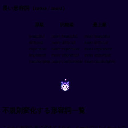
長い形容詞（more / most）
原級
比較級
最上級
beautiful
more beautiful
most beautiful
difficult
more difficult
most difficult
expensive
more expensive
most expensive
important
more important
most important
comfortable
more comfortable
most comfortable
~
~
不規則変化する形容詞一覧
これらは特別な形に変化するため、ルールではなくセットで