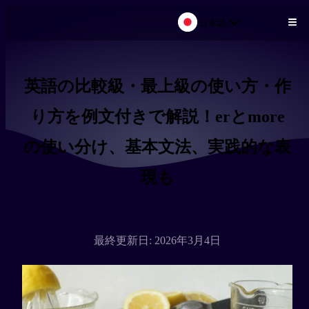
日本語
メインコンテンツにスキップ
英語の比較級・最上級の使い方・作
り方を例文付きで解説！erとmore
の使い分け、基本文法、実践的な表
現も
最終更新日: 2026年3月4日