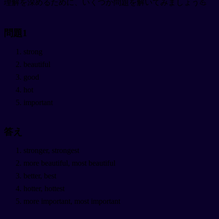
理解を深めるために、いくつか問題を解いてみましょう💪
問題1
strong
beautiful
good
hot
important
答え
stronger, strongest
more beautiful, most beautiful
better, best
hotter, hottest
more important, most important