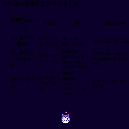
比較級の基本的な作り方まとめ
形容詞のタイ
作り方
例
比較文の例
プ
短い形容詞
語尾に er
tall → taller
He is taller than me
fast → faster
（1音節）
をつける
beautiful →
長い形容詞
This book is more
前に more
more beautiful
（3音節以
interesting than that
interesting →
をつける
one.
上）
more interesting
happy →
er / more
happier
2音節の形容
She is happier than
の両方あ
clever →
before.
詞
cleverer / more
り
clever
~
~